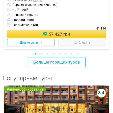
Перелет включен (из Кишинев)
На
7
ночей
Цена за 2 туриста
Standard Room
Все включено (AI)
€1 114
57 427 грн
Другие цены
Следить
Больше горящих туров
Популярные туры
Раннее бронирование
8.4