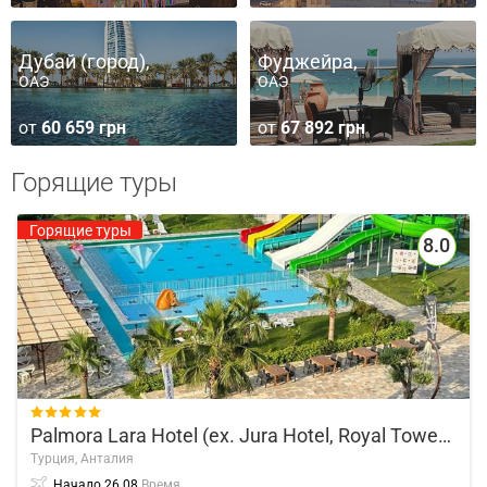
Дубай (город),
Фуджейра,
ОАЭ
ОАЭ
от
60 659 грн
от
67 892 грн
Горящие туры
Горящие туры
8.0

Palmora Lara Hotel (ex. Jura Hotel, Royal Towers)
Турция,
Анталия
Начало
26.08
Время