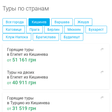
Туры по странам
Все города
Кишинев
Варшава
Жешув
Катовице
Прага
Берлин
Мюнхен
Бухарест
Клуж-Напока
Братислава
Будапешт
Горящие туры
в Египет из Кишинева
51 161 грн
от
Туры на двоих
в Египет из Кишинева
40 911 грн
от
Горящие туры
в Турцию из Кишинева
31 519 грн
от