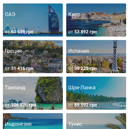
ОАЭ
Кипр
от
60 659 грн
от
53 892 грн
Греция
Испания
от
31 416 грн
от
39 225 грн
Таиланд
Шри-Ланка
от
106 576 грн
от
89 592 грн
Индонезия
Тунис