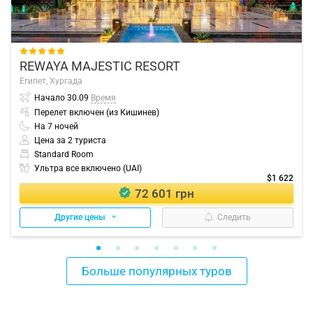

REWAYA MAJESTIC RESORT
Египет,
Хургада
Начало
30.09
Время
Перелет включен (из Кишинев)
На
7
ночей
Цена за 2 туриста
Standard Room
Ультра все включено (UAI)
$1 622
72 601 грн
Другие цены
Следить
Больше популярных туров