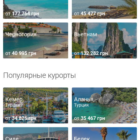
от
177 764 грн
от
45 477 грн
Черногория
Вьетнам
от
40 995 грн
от
132 282 грн
Популярные курорты
Кемер,
Аланья,
Турция
Турция
от
34 826 грн
от
35 467 грн
Сиде,
Белек,