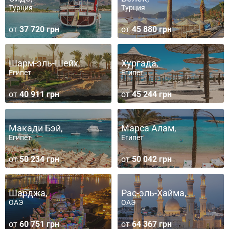
Турция
Турция
от
37 720 грн
от
45 880 грн
Шарм-эль-Шейх,
Хургада,
Египет
Египет
от
40 911 грн
от
45 244 грн
Макади Бэй,
Марса Алам,
Египет
Египет
от
50 234 грн
от
50 042 грн
Шарджа,
Рас-эль-Хайма,
ОАЭ
ОАЭ
от
60 751 грн
от
64 367 грн