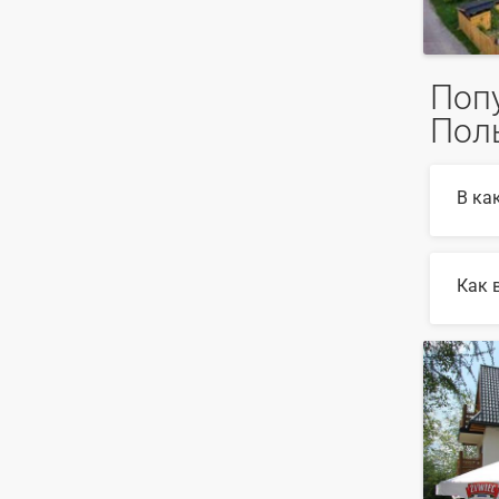
Поп
Поль
В ка
В 202
Как 
Для в
найде