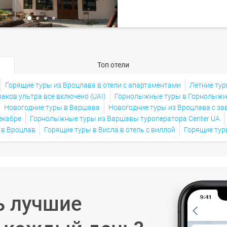
Топ отели
Горящие туры из Вроцлава в отели с апартаментами
Летние ту
раков ультра все включено (UAI)
Горнолыжные туры в Горнолыжн
Новогодние туры в Варшава
Новогодние туры из Вроцлава с за
екабре
Горнолыжные туры из Варшавы туроператора Center UA
 в Вроцлав
Горящие туры в Висла в отель с виллой
Горящие тур
ь лучшие