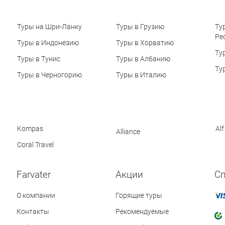
Туры на Шри-Ланку
Туры в Грузию
Ту
Ре
Туры в Индонезию
Туры в Хорватию
Ту
Туры в Тунис
Туры в Албанию
Ту
Туры в Черногорию
Туры в Италию
Kompas
Alf
Alliance
Coral Travel
Farvater
Акции
С
О компании
Горящие туры
Контакты
Рекомендуемые