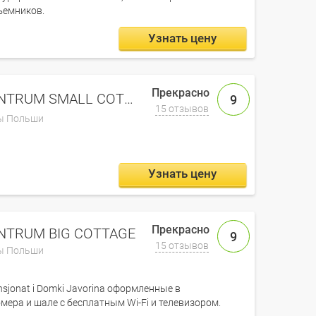
емников.
Узнать цену
DOMKI GORALSKIE CENTRUM SMALL COTTAGE
9
15 отзывов
ы Польши
Узнать цену
NTRUM BIG COTTAGE
9
15 отзывов
ы Польши
nsjonat i Domki Javorina оформленные в
мера и шале с бесплатным Wi-Fi и телевизором.