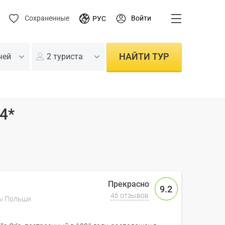
Войти
Сохраненные
РУС
НАЙТИ ТУР
чей
2 туриста
4*
9.2
46 отзывов
ы Польши