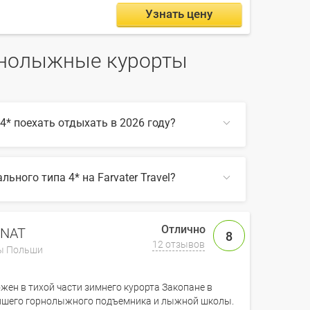
Узнать цену
рнолыжные курорты
* поехать отдыхать в 2026 году?
ьного типа 4*:
ного типа 4* на Farvater Travel?
ом по сайту, также на Farvater Travel вы
СВЕРНУТЬ
ые курорты Польши бунгального типа 4*
ONAT
8
12 отзывов
ы Польши
СВЕРНУТЬ
ожен в тихой части зимнего курорта Закопане в
жайшего горнолыжного подъемника и лыжной школы.