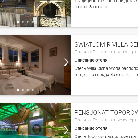
Традиционный гостевой дом Wil
городе Закопане.
SWIATLOMIR VILLA C
Польша,
Горнолыжные курорт
Описание отеля
Отель Willa Cicha Woda распол
от центра города Закопане и 
PENSJONAT TOPOROW
Польша,
Горнолыжные курорт
Описание отеля
Отель Toporów расположен на к