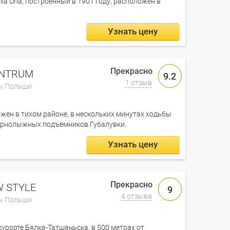
la Orla, построенный в 1901 году, расположен в
Узнать цену
ENTRUM
9.2
1 отзыв
ы Польши
ожен в тихом районе, в нескольких минутах ходьбы
горнолыжных подъемников Губалувки.
Узнать цену
 STYLE
9
4 отзыва
ы Польши
урорте Бялка-Татшаньска, в 500 метрах от