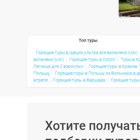
Топ туры
Горящие туры в Щецин ультра все включено (UAI)
включено (UAI)
Горящие туры в Сопот
Туры в К
Легница для 2 взрослых
Горящие туры в Краков
Польшу
Горящие туры в Польшу из Вильнюса в д
апреле
Горящие туры в Варшава
Горящие туры
Хотите получат