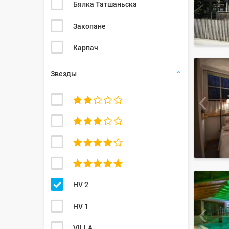
Бялка Татшаньска
Закопане
Карпач
Звезды




HV 2
HV 1
VILLA