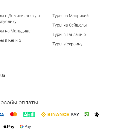
ры в Доминиканскую
Туры на Маврикий
спублику
Туры на Сейшелы
ры на Мальдивы
Туры в Танзанию
ры в Кению
Туры в Украину
 Ua
пособы оплаты