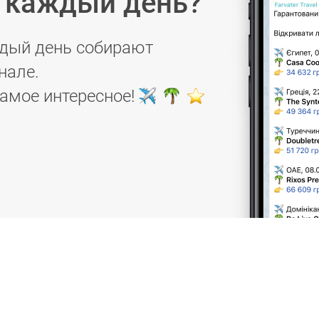
в каждый день?
дый день собирают
нале.
самое интересное!