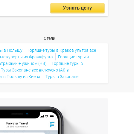
Узнать цену
Отели
ры в Польшу
Горящие туры в Краков ультра все
ые курорты из Франкфурта
Горящие туры в
втраками + ужином (HB)
Горящие туры в
Туры Закопане все включено (AI) в
ы в Польшу из Киева
Туры в Закопане