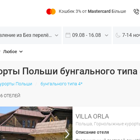
Кэшбек 3% от
Mastercard
Більше
Отправление из Без перелёта
09.08 - 16.08
7-14 но
Любое
рты Польши бунгального типа 
урорты Польши
бунгального типа 4*
О
6
ОТЕЛЕЙ
VILLA ORLA
Польша,
Горнолыжные курорт
Описание отеля