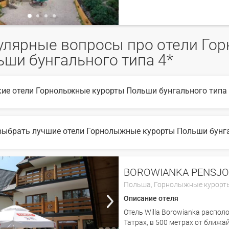
улярные вопросы про отели Го
ши бунгального типа 4*
кие отели Горнолыжные курорты Польши бунгального типа 4
6 году популярны такие отели Горнолыжные курорты Польши бунгал
выбрать лучшие отели Горнолыжные курорты Польши бунгаль
ыбора подходящего отеля вы можете воспользоваться удобным поиск
те множество фото отелей и отзывов про лучшие отели Горнолыжн
BOROWIANKA PENSJ
Польша,
Горнолыжные курорт
Описание отеля
Отель Willa Borowianka распол
Татрах, в 500 метрах от бли