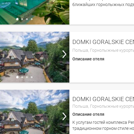
ближайших горнолыжных подъ
Польша,
Горнолыжные курорт
Описание отеля
DOMKI GORALSKIE CE
Польша,
Горнолыжные курорт
Описание отеля
К услугам гостей комплекса Pe
традиционном горном стиле но