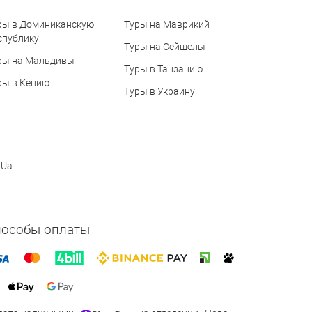
ры в Доминиканскую
Туры на Маврикий
спублику
Туры на Сейшелы
ры на Мальдивы
Туры в Танзанию
ры в Кению
Туры в Украину
 Ua
пособы оплаты