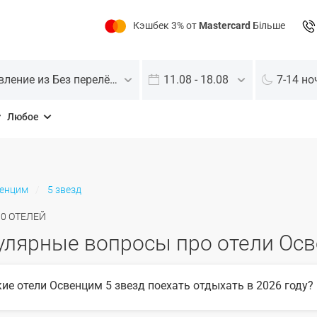
Кэшбек 3% от
Mastercard
Більше
Отправление из Без перелёта
11.08 - 18.08
7-14 но
Любое
енцим
5 звезд
О
0
ОТЕЛЕЙ
улярные вопросы про отели Осв
кие отели Освенцим 5 звезд поехать отдыхать в 2026 году?