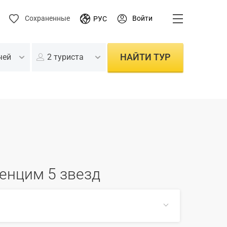
Войти
Сохраненные
РУС
НАЙТИ ТУР
чей
2 туриста
енцим 5 звезд