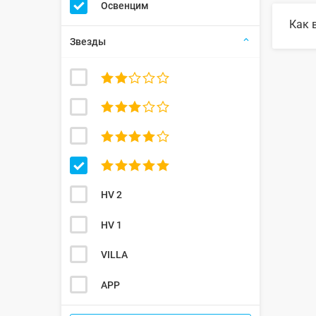
В 202
Освенцим
Как 
Звезды
Для в
найде




HV 2
HV 1
VILLA
APP