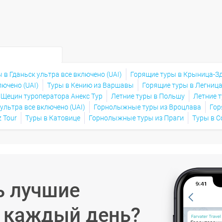
 в Гданьск ультра все включено (UAI)
Горящие туры в Крыница-Зд
лючено (UAI)
Туры в Кению из Варшавы
Горящие туры в Легница
 Щецин туроператора Анекс Тур
Летние туры в Польшу
Летние 
ультра все включено (UAI)
Горнолыжные туры из Вроцлава
Гор
 Tour
Туры в Катовице
Горнолыжные туры из Праги
Туры в С
ь лучшие
в каждый день?