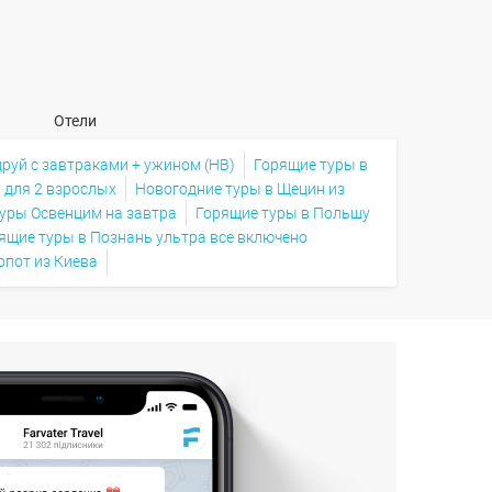
Отели
руй с завтраками + ужином (HB)
Горящие туры в
 для 2 взрослых
Новогодние туры в Щецин из
туры Освенцим на завтра
Горящие туры в Польшу
ящие туры в Познань ультра все включено
опот из Киева