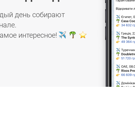
дый день собирают
нале.
самое интересное!