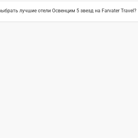
6 году популярны такие отели Освенцим 5 звезд:
выбрать лучшие отели Освенцим 5 звезд на Farvater Travel?
ыбора подходящего отеля вы можете воспользоваться удобным поиск
те множество фото отелей и отзывов про лучшие отели Освенцим 5 