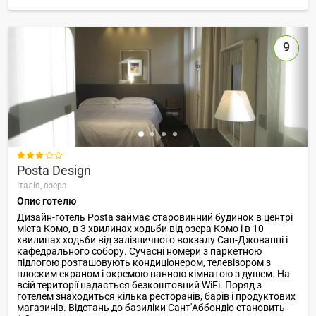
9

Posta Design
Італія,
озера
Опис готелю
Дизайн-готель Posta займає старовинний будинок в центрі
міста Комо, в 3 хвилинах ходьби від озера Комо і в 10
хвилинах ходьби від залізничного вокзалу Сан-Джованні і
кафедрального собору. Сучасні номери з паркетною
підлогою розташовують кондиціонером, телевізором з
плоским екраном і окремою ванною кімнатою з душем. На
всій території надається безкоштовний WiFi. Поряд з
готелем знаходиться кілька ресторанів, барів і продуктових
магазинів. Відстань до базиліки Сант'Аббондіо становить