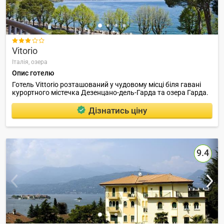

Vitorio
Італія,
озера
Опис готелю
Готель Vittorio розташований у чудовому місці біля гавані
курортного містечка Дезенцано-дель-Гарда та озера Гарда.
Дізнатись ціну
9.4