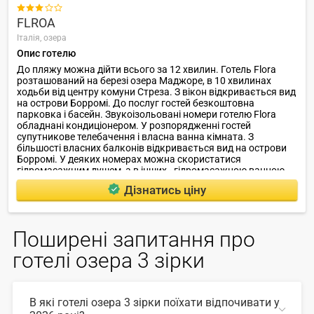

FLROA
Італія,
озера
Опис готелю
До пляжу можна дійти всього за 12 хвилин. Готель Flora
розташований на березі озера Маджоре, в 10 хвилинах
ходьби від центру комуни Стреза. З вікон відкривається вид
на острови Борромі. До послуг гостей безкоштовна
парковка і басейн. Звукоізольовані номери готелю Flora
обладнані кондиціонером. У розпорядженні гостей
супутникове телебачення і власна ванна кімната. З
більшості власних балконів відкривається вид на острови
Борромі. У деяких номерах можна скористатися
гідромасажним душем, а в інших - гідромасажною ванною.
Дізнатись ціну
Поширені запитання про
готелі озера 3 зірки
В які готелі озера 3 зірки поїхати відпочивати у