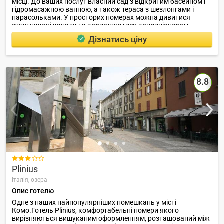
місці. До ваших послуг власний сад з відкритим басейном і
гідромасажною ванною, а також тераса з шезлонгами і
парасольками. У просторих номерах можна дивитися
супутникові канали та користуватися кондиціонером.
Дізнатись ціну
8.8

Plinius
Італія,
озера
Опис готелю
Одне з наших найпопулярніших помешкань у місті
Комо.Готель Plinius, комфортабельні номери якого
вирізняються вишуканим оформленням, розташований між