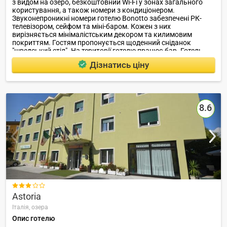
з видом на озеро, безкоштовний Wi-Fi у зонах загального
користування, а також номери з кондиціонером.
Звуконепроникні номери готелю Bonotto забезпечені РК-
телевізором, сейфом та міні-баром. Кожен з них
вирізняється мінімалістським декором та килимовим
покриттям. Гостям пропонується щоденний сніданок
"шведський стіл". На території готелю працює бар. Готель
розташований лише за 1,5 км від залізничного вокзалу
Дізнатись ціну
Дезенцано та за 10 хвилин ходьби від причалу, звідки
можна вирушити у подорож на човні.
8.6

Astoria
Італія,
озера
Опис готелю