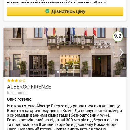
відпочити в залі з телевізором або в читальний зоні.
Дізнатись ціну
9.2

ALBERGO FIRENZE
Італія,
озера
Опис готелю
Із вікон готелю Albergo Firenze відкривається вид на площу
Вольта в історичному центрі Комо. До послуг гостей номери
з окремими ванними кімнатами і безкоштовним Wi-Fi.
Готель розміщений на відстані 300 метрів від берега озера
та приблизно за 8 хвилин ходьби від вокзалу Комо-Норд-
Лаго. Невеликий готель Firenze вирізняється своєю