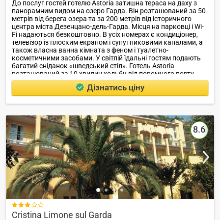
До послуг гостей готелю Astoria затишна тераса на даху з
панорамним видом на озеро Гарда. Він розташований за 50
метрів від берега озера та за 200 метрів від історичного
центра міста Дезенцано-дель-Гарда. Місця на парковці і Wi-
Fi надаються безкоштовно. В усіх номерах є кондиціонер,
телевізор із плоским екраном і супутниковими каналами, а
також власна ванна кімната з феном і туалетно-
косметичними засобами. У світлій їдальні гостям подають
багатий сніданок «шведський стіл». Готель Astoria
розташований за 10 хвилин ходьби від поромного порту,
звідки можна переправитися на інший берег озера Гарда та
Дізнатись ціну
найближчий пляж.
8.6

Cristina Limone sul Garda