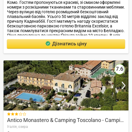
Комо. Гостям пропонуються красиві, зі смаком оформлені
номери з розкішними тканинами та старовинними меблями.
Через вулицю від готелю розміщений безкоштовний
плавальний басейн. Усього 50 метрів відділяє заклад від
причалу Каденаббії. Гості матимуть нагоду скористатися
безкоштовною парковкою готелю Britannia Excelsior, а
також помилуватися прекрасним видом на місто Белладжо.
Піша прогулянка до центру Ґріанте займе 10 хвилин. В усіх
номерах готелю Britannia Excelsior є телевізор із
Дізнатись ціну
супутниковим телебаченням і окрема ванна кімната з
душем та феном.
7.6

Antico Monastero & Camping Toscolano - Camping Tos
Італія,
озера