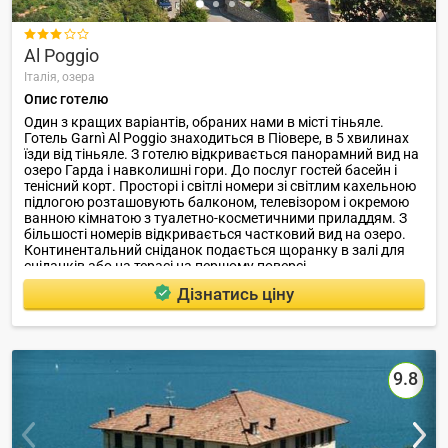

Al Poggio
Італія,
озера
Опис готелю
Один з кращих варіантів, обраних нами в місті тіньяле.
Готель Garnì Al Poggio знаходиться в Піовере, в 5 хвилинах
їзди від тіньяле. З готелю відкривається панорамний вид на
озеро Гарда і навколишні гори. До послуг гостей басейн і
тенісний корт. Просторі і світлі номери зі світлим кахельною
підлогою розташовують балконом, телевізором і окремою
ванною кімнатою з туалетно-косметичними приладдям. З
більшості номерів відкривається частковий вид на озеро.
Континентальний сніданок подається щоранку в залі для
сніданків або на терасі на першому поверсі.
Дізнатись ціну
9.8