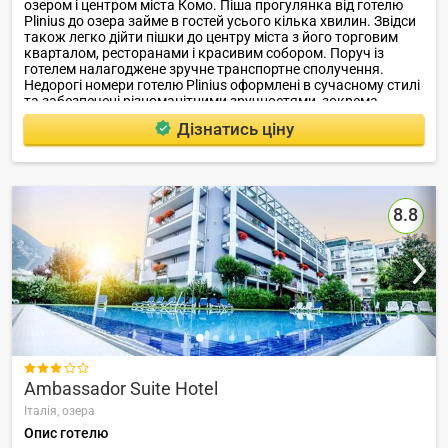
озером і центром міста Комо. Піша прогулянка від готелю
Plinius до озера займе в гостей усього кілька хвилин. Звідси
також легко дійти пішки до центру міста з його торговим
кварталом, ресторанами і красивим собором. Поруч із
готелем налагоджене зручне транспортне сполучення.
Недорогі номери готелю Plinius оформлені в сучасному стилі
та забезпечені різноманітними зручностями, зокрема
телевізором із супутниковими каналами.
Дізнатись ціну
8.8

Ambassador Suite Hotel
Італія,
озера
Опис готелю