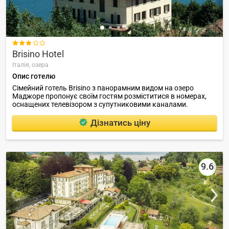

Brisino Hotel
Італія,
озера
Опис готелю
Сімейний готель Brisino з панорамним видом на озеро
Маджоре пропонує своїм гостям розміститися в номерах,
оснащених телевізором з супутниковими каналами.
Дізнатись ціну
9.6