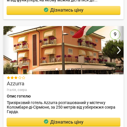
Дізнатись ціну
9

Azzurra
Італія,
озера
Опис готелю
Тризірковий готель Azzurra розташований у містечку
Коломбаре-ді-Сірміоне, за 250 метрів від узбережжя озера
Гарда.
Дізнатись ціну