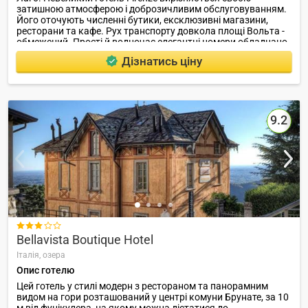
затишною атмосферою і доброзичливим обслуговуванням.
Його оточують численні бутики, ексклюзивні магазини,
ресторани та кафе. Рух транспорту довкола площі Вольта -
обмежений. Прості й водночас елегантні номери обладнано
кондиціонером, міні-баром і телевізором з цифровими
Дізнатись ціну
італійськими телеканалами.
9.2

Bellavista Boutique Hotel
Італія,
озера
Опис готелю
Цей готель у стилі модерн з рестораном та панорамним
видом на гори розташований у центрі комуни Брунате, за 10
м від фунікулера, на якому можна дістатися до...