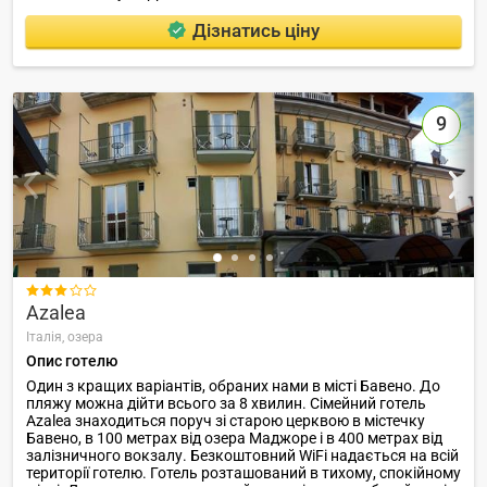
Дізнатись ціну
9

Azalea
Італія,
озера
Опис готелю
Один з кращих варіантів, обраних нами в місті Бавено. До
пляжу можна дійти всього за 8 хвилин. Сімейний готель
Azalea знаходиться поруч зі старою церквою в містечку
Бавено, в 100 метрах від озера Маджоре і в 400 метрах від
залізничного вокзалу. Безкоштовний WiFi надається на всій
території готелю. Готель розташований в тихому, спокійному