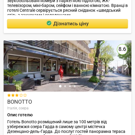
звукоізольовані номери з паркетною підлогою, ЖК-
телевізором, міні-баром, сейфом і ванною кімнатою. Вранці в
готелі Centrale сервірується рясний сніданок «шведський
стіл» з закусками і солодощами.
Дізнатись ціну
8.6

BONOTTO
Італія,
озера
Опис готелю
Готель Bonotto розміщений лише за 100 метрів від
узбережжя озера Гарда в самому центрі містечка
Дезенцано-дель-Гарда. До послуг гостей панорамна тераса