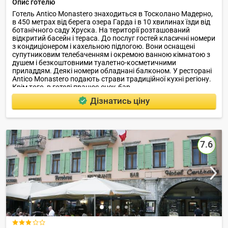
Опис готелю
Готель Antico Monastero знаходиться в Тосколано Мадерно,
в 450 метрах від берега озера Гарда і в 10 хвилинах їзди від
ботанічного саду Хруска. На території розташований
відкритий басейн і тераса. До послуг гостей класичні номери
з кондиціонером і кахельною підлогою. Вони оснащені
супутниковим телебаченням і окремою ванною кімнатою з
душем і безкоштовними туалетно-косметичними
приладдям. Деякі номери обладнані балконом. У ресторані
Antico Monastero подають страви традиційної кухні регіону.
Крім того, в готелі працює снек-бар.
Дізнатись ціну
7.6
