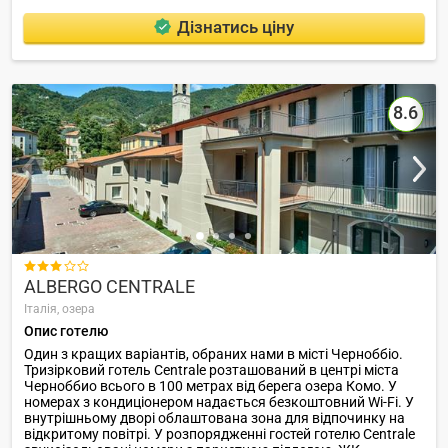
Дізнатись ціну
8.6

ALBERGO CENTRALE
Італія,
озера
Опис готелю
Один з кращих варіантів, обраних нами в місті Черноббіо.
Тризірковий готель Centrale розташований в центрі міста
Черноббио всього в 100 метрах від берега озера Комо. У
номерах з кондиціонером надається безкоштовний Wi-Fi. У
внутрішньому дворі облаштована зона для відпочинку на
відкритому повітрі. У розпорядженні гостей готелю Centrale