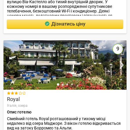
вулицю Віа-Кастелло або тихий внутрішній дворик. У
кожному номері в вашому розпорядженні супутникове
телебачення, безкоштовний Wi-Fi і кондиціонер. Деякі
номери мають додатковим простором і відзначаються
надзвичайною обробкою.
Дізнатись ціну
9

Royal
Італія,
озера
Опис готелю
Сімейний готель Royal розташований у тихому місці
недалеко від озера Маджоре. З вікон готелю відкривається
вид на затоку Борромео та Альпи.