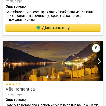
Італія,
озера
Опис готелю
Colombare di Sirmione - прекрасний вибір для мандрівників,
яких цікавить: відпочинок у горах, жарка погода і
пішохідний туризм.
Дізнатись ціну
8

Villa Romantica
Італія,
озера
Опис готелю
Hotel Villa Romantica є приємно old villa прямо на Lake Garda,