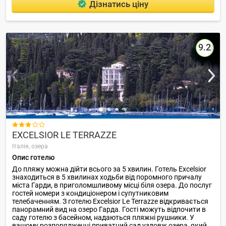
Дізнатись ціну
9.2

EXCELSIOR LE TERRAZZE
Італія,
озера
Опис готелю
До пляжу можна дійти всього за 5 хвилин. Готель Excelsior
знаходиться в 5 хвилинах ходьби від поромного причалу
міста Гарди, в приголомшливому місці біля озера. До послуг
гостей номери з кондиціонером і супутниковим
телебаченням. З готелю Excelsior Le Terrazze відкривається
панорамний вид на озеро Гарда. Гості можуть відпочити в
саду готелю з басейном, надаються пляжні рушники. У
вашому розпорядженні приватний сад уздовж озера, який