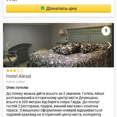
1,2 км.
Дізнатись ціну
9

Hotel Alessi
Італія,
озера
Опис готелю
До пляжу можна дійти всього за 2 хвилини. Готель Alessi
розташований в історичному центрі міста Дезенцано,
всього в 200 метрах від берега озера Гарда. До послуг
гостей 2 ресторани, піцерія, винний магазин і сонячна
тераса. З вишукано оформлених номерів відкривається
чудовий краєвид на історичний центр міста, колоритну