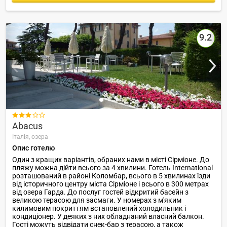
9.2

Abacus
Італія,
озера
Опис готелю
Один з кращих варіантів, обраних нами в місті Сірміоне. До
пляжу можна дійти всього за 4 хвилини. Готель International
розташований в районі Коломбар, всього в 5 хвилинах їзди
від історичного центру міста Сірміоне і всього в 300 метрах
від озера Гарда. До послуг гостей відкритий басейн з
великою терасою для засмаги. У номерах з м'яким
килимовим покриттям встановлений холодильник і
кондиціонер. У деяких з них обладнаний власний балкон.
Гості можуть відвідати снек-бар з терасою, а також