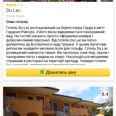

Du Lac
Італія,
озера
Опис готелю
Готель Du Lac розташований на березі озера Гарда в місті
Гардоне-Рив'єра. З його вікон відкривається панорамний
вид. На гостей чекають просто оформлені номери і
доброзичливий персонал. Від готелю Du Lac ви легко
доберетесь до Ботанічного саду Грушки. У цьому багатому
регіоні ви знайдете численні поля для гольфу. Готель Du Lac
розміщений навпроти гавані. Він пропонує снек-бар, лаунж і
панорамне патіо з видом на озеро. Насолодіться місцевими
стравами в ресторані на території закладу. Номери готелю
Du Lac мають окремі ванні кімнати й оснащені
супутниковим телебаченням.
Дізнатись ціну
8.4