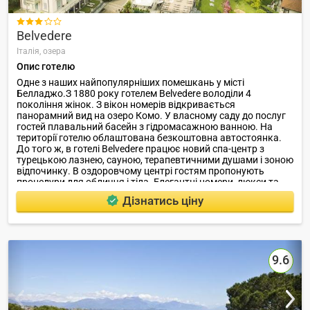

Belvedere
Італія,
озера
Опис готелю
Одне з наших найпопулярніших помешкань у місті
Белладжо.З 1880 року готелем Belvedere володіли 4
покоління жінок. З вікон номерів відкривається
панорамний вид на озеро Комо. У власному саду до послуг
гостей плавальний басейн з гідромасажною ванною. На
території готелю облаштована безкоштовна автостоянка.
До того ж, в готелі Belvedere працює новий спа-центр з
турецькою лазнею, сауною, терапевтичними душами і зоною
відпочинку. В оздоровчому центрі гостям пропонують
процедури для обличчя і тіла. Елегантні номери, люкси та
апартаменти оснащені кондиціонером і супутниковим
Дізнатись ціну
телебаченням.
9.6