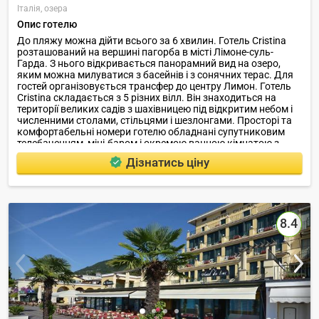
Італія,
озера
Опис готелю
До пляжу можна дійти всього за 6 хвилин. Готель Cristina
розташований на вершині пагорба в місті Лімоне-суль-
Гарда. З нього відкривається панорамний вид на озеро,
яким можна милуватися з басейнів і з сонячних терас. Для
гостей організовується трансфер до центру Лимон. Готель
Cristina складається з 5 різних вілл. Він знаходиться на
території великих садів з шахівницею під відкритим небом і
численними столами, стільцями і шезлонгами. Просторі та
комфортабельні номери готелю обладнані супутниковим
телебаченням, міні-баром і окремою ванною кімнатою з
туалетним приладдям.
Дізнатись ціну
8.4