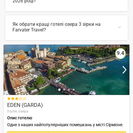
2026 році?
У 2026 році популярні такі готелі озера 3 зірки:
Як обрати кращі готелі озера 3 зірки на
Farvater Travel?
ЗГОРНУТИ
Для вибору відповідного готелю ви можете
скористатись зручним пошуком по сайту, також на
Farvater Travel ви знайдете безліч фото готелів та
9.4
відгуків про кращі готелі озера 3 зірки
ЗГОРНУТИ

EDEN (GARDA)
Італія,
озера
Опис готелю
Одне з наших найпопулярніших помешкань у місті Сірміоне.