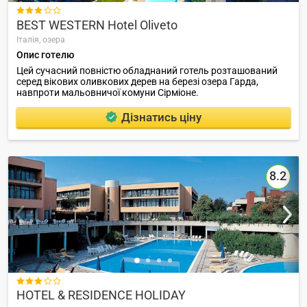

BEST WESTERN Hotel Oliveto
Італія,
озера
Опис готелю
Цей сучасний повністю обладнаний готель розташований
серед вікових оливкових дерев на березі озера Гарда,
навпроти мальовничої комуни Сірміоне.
Дізнатись ціну
8.2

HOTEL & RESIDENCE HOLIDAY