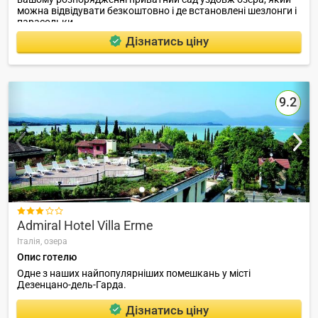
можна відвідувати безкоштовно і де встановлені шезлонги і
парасольки.
Дізнатись ціну
9.2

Admiral Hotel Villa Erme
Італія,
озера
Опис готелю
Одне з наших найпопулярніших помешкань у місті
Дезенцано-дель-Гарда.
Дізнатись ціну