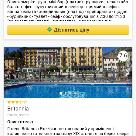
Опис номерів: - душ - міні-бар (платно) - рушники - тераса або
балкон - фен - супутниковий телевізор - прямий телефон -
ванна кімната - холодильник (платно) - прибирання - щодня
- будильник - туалет - сейф - обслуговування з 7:30 до 21:30
(за додаткову плату) - вентилятор Типи харчування: -
сніданки сервіс: - парковка ($) - пральня - хімчистка
Дізнатись ціну
Ресторани, бари: - ресторан - бар пляж: У 600 м від готелю
розташовані громадські пляжі, де є можливість займатися
водними видами спорту.
7.6

Britannia
Італія,
озера
Опис готелю
Готель Britannia Excelsior розташований у приміщенні
колишнього готельного закладу XIX століття на березі озера