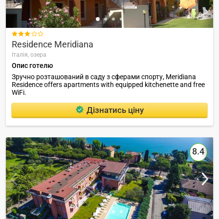

Residence Meridiana
Італія,
озера
Опис готелю
Зручно розташований в саду з сферами спорту, Meridiana
Residence offers apartments with equipped kitchenette and free
WiFi.
Дізнатись ціну
8.4