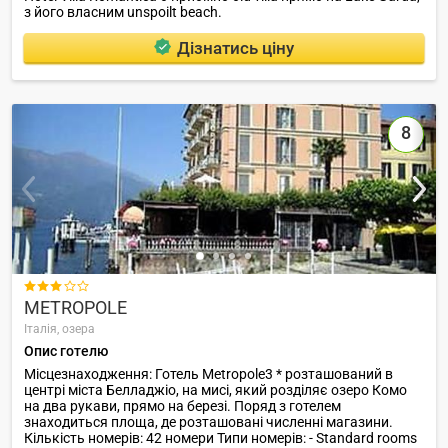
з його власним unspoilt beach.
Дізнатись ціну
8

METROPOLE
Італія,
озера
Опис готелю
Місцезнаходження: Готель Metropole3 * розташований в
центрі міста Белладжіо, на мисі, який розділяє озеро Комо
на два рукави, прямо на березі. Поряд з готелем
знаходиться площа, де розташовані численні магазини.
Кількість номерів: 42 номери Типи номерів: - Standard rooms