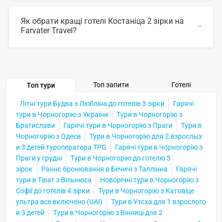
У 2026 році популярні такі готелі Костаніца 2 зірки:
Як обрати кращі готелі Костаніца 2 зірки на
Farvater Travel?
ЗГОРНУТИ
Для вибору відповідного готелю ви можете
скористатись зручним пошуком по сайту, також на
Farvater Travel ви знайдете безліч фото готелів та
відгуків про кращі готелі Костаніца 2 зірки
Топ запити
Готелі
Топ тури
ЗГОРНУТИ
Літні тури Будва з Любліна до готелів 3 зірки
Гарячі
тури в Чорногорію з України
Тури в Чорногорію з
Братислави
Гарячі тури в Чорногорію з Праги
Тури в
Чорногорію з Одеси
Тури в Чорногорію для 2 взрослых
и 3 детей туроператора TPG
Гарячі тури в Чорногорію з
Праги у грудні
Тури в Чорногорію до готелю 5
зірок
Раннє бронювання в Бечичі з Таллінна
Гарячі
тури в Тіват з Вільнюса
Новорічні тури в Чорногорію з
Софії до готелів 4 зірки
Тури в Чорногорію з Катовіце
ультра все включено (UAI)
Тури в Утєха для 1 взрослого
и 3 детей
Тури в Чорногорію з Вінниці для 2