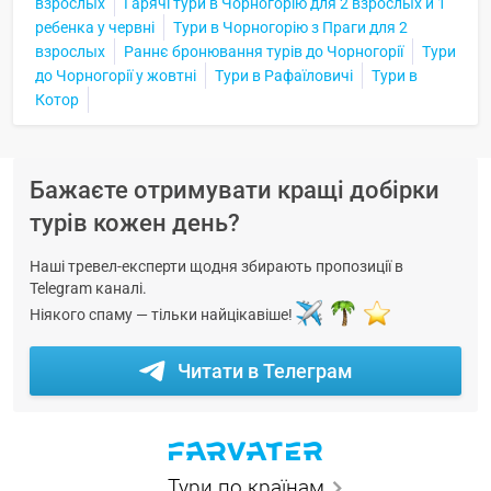
взрослых
Гарячі тури в Чорногорію для 2 взрослых и 1
ребенка у червні
Тури в Чорногорію з Праги для 2
взрослых
Раннє бронювання турів до Чорногорії
Тури
до Чорногорії у жовтні
Тури в Рафаїловичі
Тури в
Котор
Бажаєте отримувати кращі добірки
турів кожен день?
Наші тревел-експерти щодня збирають пропозиції в
Telegram каналі.
Ніякого спаму — тільки найцікавіше!
Читати в Телеграм
Тури по країнам