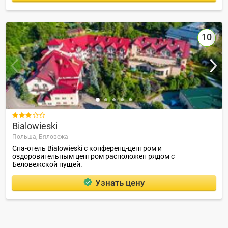
10

Bialowieski
Польша,
Бяловежа
Спа-отель Białowieski с конференц-центром и
оздоровительным центром расположен рядом с
Беловежской пущей.
Узнать цену