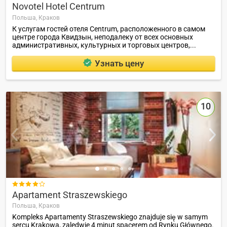
Novotel Hotel Centrum
Польша,
Краков
К услугам гостей отеля Centrum, расположенного в самом
центре города Квидзын, неподалеку от всех основных
административных, культурных и торговых центров,...
Узнать цену
10

Apartament Straszewskiego
Польша,
Краков
Kompleks Apartamenty Straszewskiego znajduje się w samym
sercu Krakowa, zaledwie 4 minut spacerem od Rynku Głównego.