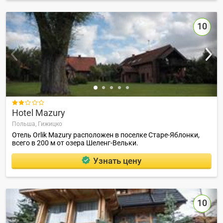
10

Hotel Mazury
Польша,
Гижицко
Отель Orlik Mazury расположен в поселке Старе-Яблонки,
всего в 200 м от озера Шеленг-Вельки.
Узнать цену
10