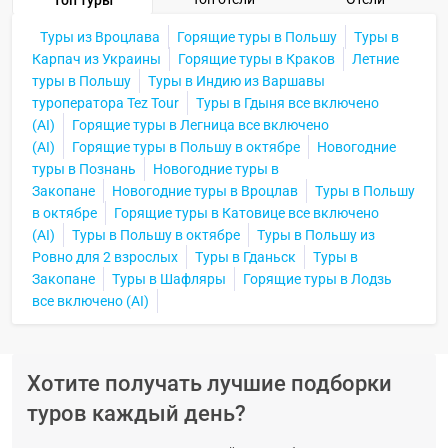
Топ туры
Туры из Вроцлава
Горящие туры в Польшу
Туры в
Карпач из Украины
Горящие туры в Краков
Летние
туры в Польшу
Туры в Индию из Варшавы
туроператора Tez Tour
Туры в Гдыня все включено
(AI)
Горящие туры в Легница все включено
(AI)
Горящие туры в Польшу в октябре
Новогодние
туры в Познань
Новогодние туры в
Закопане
Новогодние туры в Вроцлав
Туры в Польшу
в октябре
Горящие туры в Катовице все включено
(AI)
Туры в Польшу в октябре
Туры в Польшу из
Ровно для 2 взрослых
Туры в Гданьск
Туры в
Закопане
Туры в Шафляры
Горящие туры в Лодзь
все включено (AI)
Хотите получать лучшие подборки
туров каждый день?