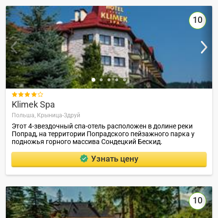
10

Klimek Spa
Польша,
Крыница-Здруй
Этот 4-звездочный спа-отель расположен в долине реки
Попрад, на территории Попрадского пейзажного парка у
подножья горного массива Сондецкий Бескид.
Узнать цену
10