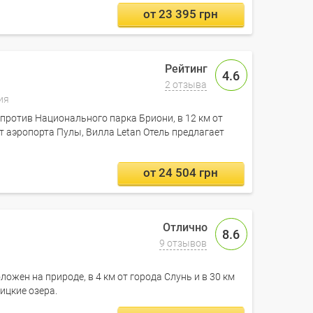
от 23 395 грн
4.6
2 отзыва
ия
против Национального парка Бриони, в 12 км от
от аэропорта Пулы, Вилла Letan Отель предлагает
от 24 504 грн
8.6
9 отзывов
ложен на природе, в 4 км от города Слунь и в 30 км
ицкие озера.