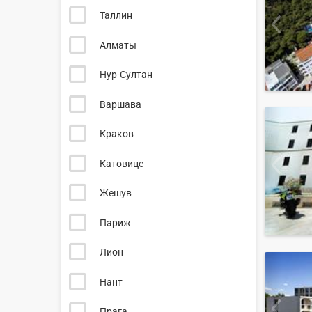
Таллин
Алматы
Нур-Султан
Варшава
Краков
Катовице
Жешув
Париж
Лион
Нант
Прага