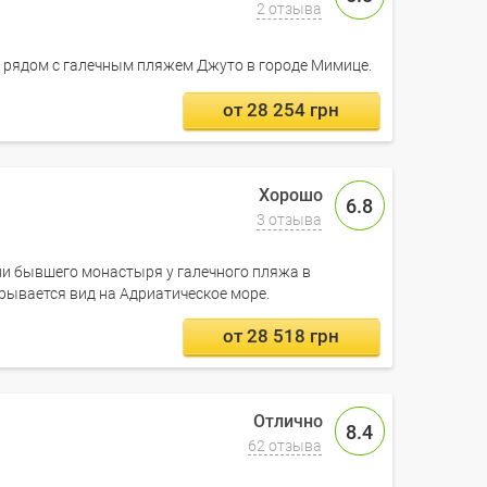
2 отзыва
о рядом с галечным пляжем Джуто в городе Мимице.
от 28 254 грн
6.8
3 отзыва
ии бывшего монастыря у галечного пляжа в
рывается вид на Адриатическое море.
от 28 518 грн
8.4
62 отзыва