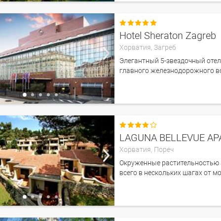

Hotel Sheraton Zagreb
Хорватия,
Загреб
Элегантный 5-звездочный отель
главного железнодорожного во

LAGUNA BELLEVUE A
Хорватия,
Пореч
Окруженные растительностью 
всего в нескольких шагах от м