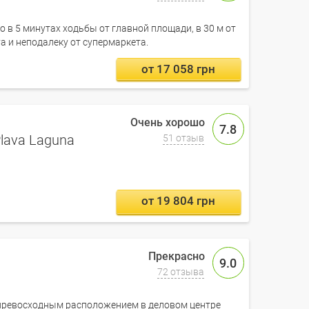
о в 5 минутах ходьбы от главной площади, в 30 м от
a и неподалеку от супермаркета.
от 17 058 грн
7.8
Plava Laguna
51 отзыв
от 19 804 грн
9.0
72 отзыва
ся превосходным расположением в деловом центре