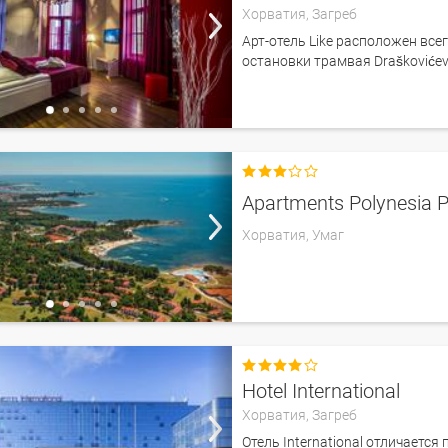
Хорватия,
Загреб
Арт-отель Like расположен всег
остановки трамвая Draškovićev

Apartments Polynesia 
Хорватия,
Умаг

Hotel International
Хорватия,
Загреб
Отель International отличает