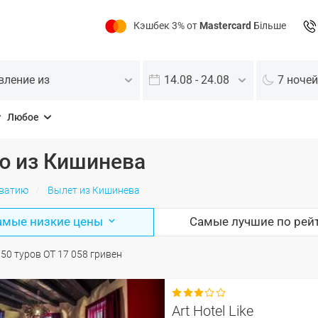
Кэшбек 3% от
Mastercard
Більше
вление из
14.08 - 24.08
7 ночей
Любое
ю из Кишинева
рватию
Вылет из Кишинева
амые низкие цены
Самые лучшие по рей
О
50
туров
ОТ
17 058
гривен

Art Hotel Like