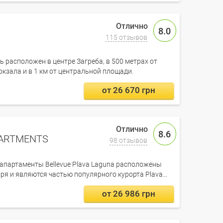
8.0
115 отзывов
 расположен в центре Загреба, в 500 метрах от
кзала и в 1 км от центральной площади.
от 26 670 грн
8.6
PARTMENTS
98 отзывов
апартаменты Bellevue Plava Laguna расположены
оря и являются частью популярного курорта Plava...
от 26 986 грн