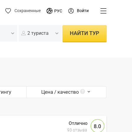
Войти
Сохраненные
РУС
НАЙТИ ТУР
2 туриста
тингу
Цена / качество
8.0
93 отзыва