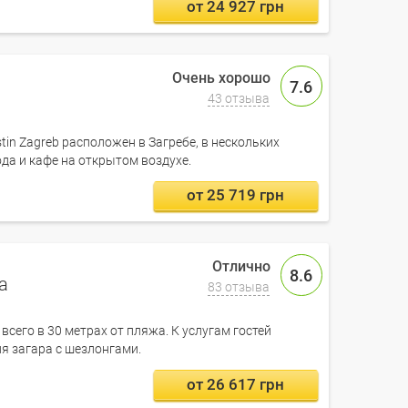
от 24 927 грн
7.6
43 отзыва
in Zagreb расположен в Загребе, в нескольких
да и кафе на открытом воздухе.
от 25 719 грн
8.6
na
83 отзыва
всего в 30 метрах от пляжа. К услугам гостей
я загара с шезлонгами.
от 26 617 грн