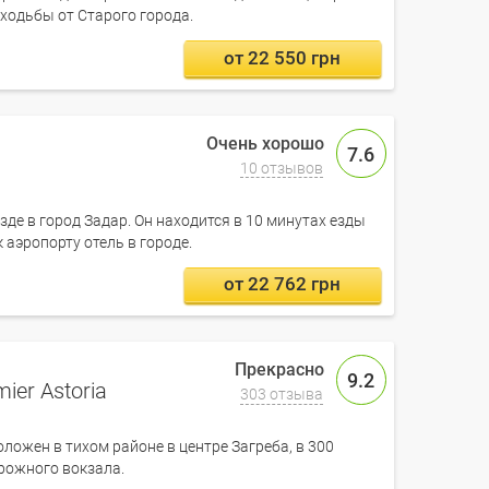
 ходьбы от Старого города.
от 22 550 грн
7.6
10 отзывов
зде в город Задар. Он находится в 10 минутах езды
 аэропорту отель в городе.
от 22 762 грн
9.2
ier Astoria
303 отзыва
оложен в тихом районе в центре Загреба, в 300
рожного вокзала.