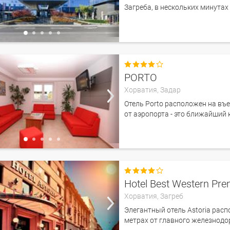
Загреба, в нескольких минутах

PORTO
Хорватия,
Задар
Отель Porto расположен на въе
от аэропорта - это ближайший к

Hotel Best Western Prem
Хорватия,
Загреб
Элегантный отель Astoria расп
метрах от главного железнодо