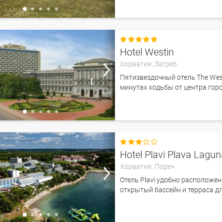

Hotel Westin
Хорватия,
Загреб
Пятизвездочный отель The West
минутах ходьбы от центра горо

Hotel Plavi Plava Lagu
Хорватия,
Пореч
Отель Plavi удобно расположен 
открытый бассейн и терраса дл