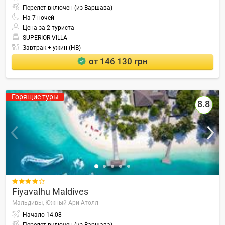
Перелет включен (из Варшава)
На
7
ночей
Цена за 2 туриста
SUPERIOR VILLA
Завтрак + ужин (HB)
от 146 130 грн
Горящие туры
8.8

Fiyavalhu Maldives
Мальдивы,
Южный Ари Атолл
Начало
14.08
Перелет включен (из Варшава)