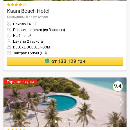

Kaani Beach Hotel
Мальдивы,
Каафу Атолл
Начало
14.08
Перелет включен (из Варшава)
На
7
ночей
Цена за 2 туриста
DELUXE DOUBLE ROOM
Завтрак + ужин (HB)
от 133 129 грн
Горящие туры
9.4