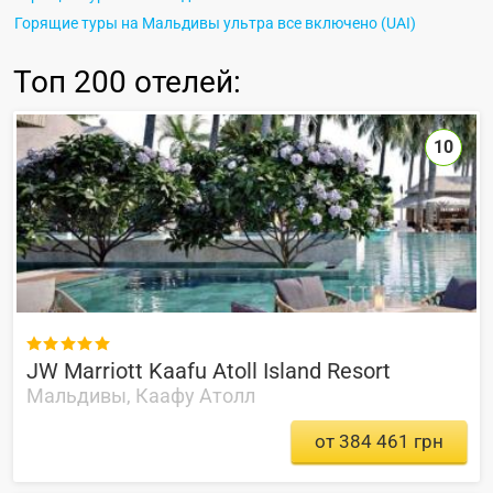
Горящие туры на Мальдивы ультра все включено (UAI)
Топ
200 отелей
:
10

JW Marriott Kaafu Atoll Island Resort
Мальдивы, Каафу Атолл
от 384 461 грн