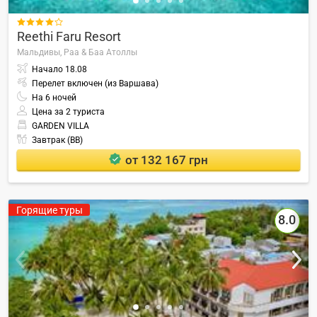

Reethi Faru Resort
Мальдивы,
Раа & Баа Атоллы
Начало
18.08
Перелет включен (из Варшава)
На
6
ночей
Цена за 2 туриста
GARDEN VILLA
Завтрак (BB)
от 132 167 грн
Горящие туры
8.0