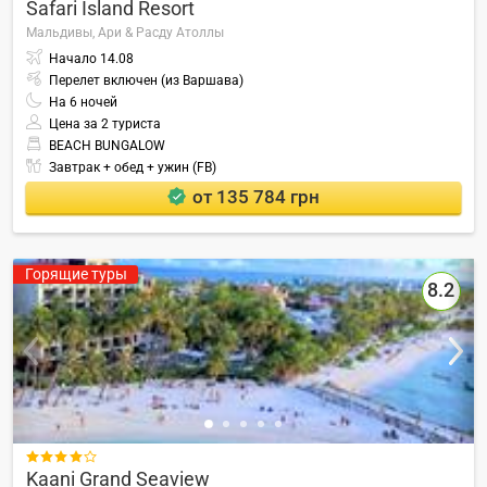
Safari Island Resort
Мальдивы,
Ари & Расду Атоллы
Начало
14.08
Перелет включен (из Варшава)
На
6
ночей
Цена за 2 туриста
BEACH BUNGALOW
Завтрак + обед + ужин (FB)
от 135 784 грн
Горящие туры
8.2

Kaani Grand Seaview