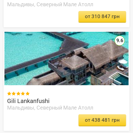
Мальдивы, Северный Мале Атолл
от 310 847 грн
9.6

Gili Lankanfushi
Мальдивы, Северный Мале Атолл
от 438 481 грн