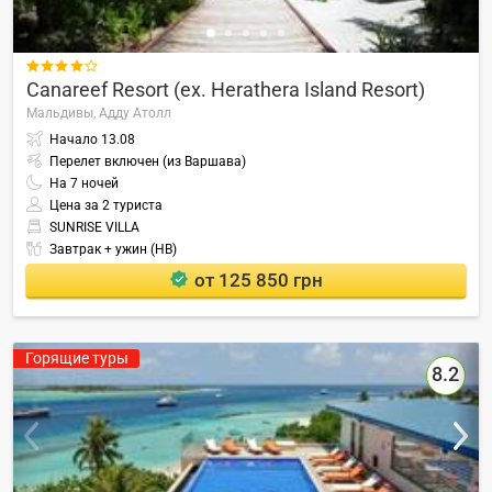

Canareef Resort (ex. Herathera Island Resort)
Мальдивы,
Адду Атолл
Начало
13.08
Перелет включен (из Варшава)
На
7
ночей
Цена за 2 туриста
SUNRISE VILLA
Завтрак + ужин (HB)
от 125 850 грн
Горящие туры
8.2