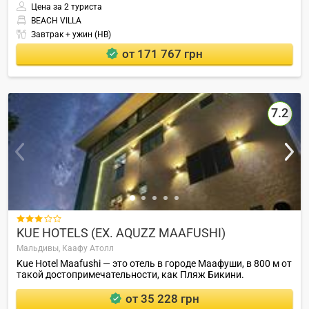
Цена за 2 туриста
BEACH VILLA
Завтрак + ужин (HB)
от 171 767 грн
7.2

KUE HOTELS (EX. AQUZZ MAAFUSHI)
Мальдивы,
Каафу Атолл
Kue Hotel Maafushi — это отель в городе Маафуши, в 800 м от
такой достопримечательности, как Пляж Бикини.
от 35 228 грн