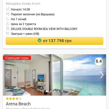
Мальдивы,
Каафу Атолл
Начало
14.08
Перелет включен (из Варшава)
На
7
ночей
Цена за 2 туриста
DELUXE DOUBLE ROOM SEA VIEW WITH BALCONY
Завтрак + ужин (HB)
от 137 798 грн
Горящие туры
8.4

Arena Beach