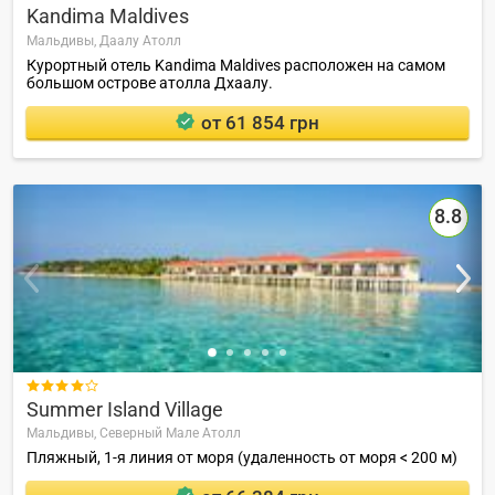
Kandima Maldives
Мальдивы,
Даалу Атолл
Курортный отель Kandima Maldives расположен на самом
большом острове атолла Дхаалу.
от 61 854 грн
8.8

Summer Island Village
Мальдивы,
Северный Мале Атолл
Пляжный, 1-я линия от моря (удаленность от моря < 200 м)