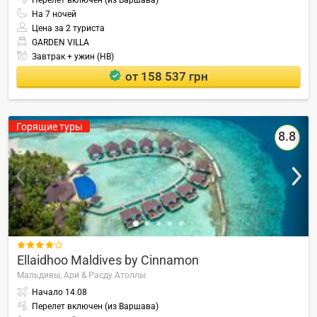
На
7
ночей
Цена за 2 туриста
GARDEN VILLA
Завтрак + ужин (HB)
от 158 537 грн
Горящие туры
8.8

Ellaidhoo Maldives by Cinnamon
Мальдивы,
Ари & Расду Атоллы
Начало
14.08
Перелет включен (из Варшава)