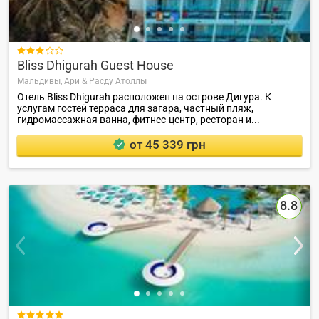

Bliss Dhigurah Guest House
Мальдивы,
Ари & Расду Атоллы
Отель Bliss Dhigurah расположен на острове Дигура. К
услугам гостей терраса для загара, частный пляж,
гидромассажная ванна , фитнес-центр, ресторан и...
от 45 339 грн
8.8
