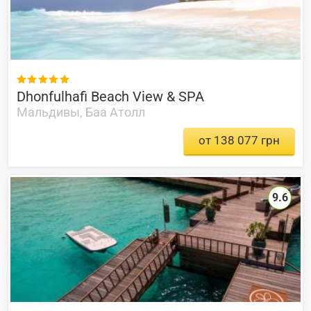

Dhonfulhafi Beach View & SPA
Мальдивы, Баа Атолл
от 138 077 грн
9.6