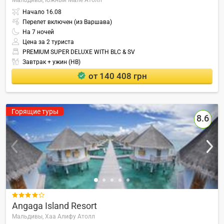
Мальдивы,
Южный Мале Атолл
Начало
16.08
Перелет включен (из Варшава)
На
7
ночей
Цена за 2 туриста
PREMIUM SUPER DELUXE WITH BLC & SV
Завтрак + ужин (HB)
от 140 408 грн
Горящие туры
8.6

Angaga Island Resort
Мальдивы,
Хаа Алифу Атолл