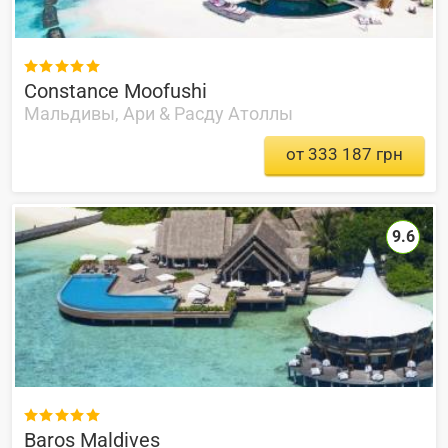

Constance Moofushi
Мальдивы, Ари & Расду Атоллы
от 333 187 грн
9.6

Baros Maldives