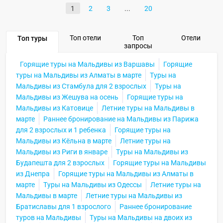
1
2
3
20
Топ отели
Топ
Отели
Топ туры
запросы
Горящие туры на Мальдивы из Варшавы
Горящие
туры на Мальдивы из Алматы в марте
Туры на
Мальдивы из Стамбула для 2 взрослых
Туры на
Мальдивы из Жешува на осень
Горящие туры на
Мальдивы из Катовице
Летние туры на Мальдивы в
марте
Раннее бронирование на Мальдивы из Парижа
для 2 взрослых и 1 ребенка
Горящие туры на
Мальдивы из Кёльна в марте
Летние туры на
Мальдивы из Риги в январе
Туры на Мальдивы из
Будапешта для 2 взрослых
Горящие туры на Мальдивы
из Днепра
Горящие туры на Мальдивы из Алматы в
марте
Туры на Мальдивы из Одессы
Летние туры на
Мальдивы в марте
Летние туры на Мальдивы из
Братиславы для 1 взрослого
Раннее бронирование
туров на Мальдивы
Туры на Мальдивы на двоих из