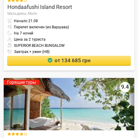

Hondaafushi Island Resort
Мальдивы,
Мале
Начало
21.08
Перелет включен (из Варшава)
На
7
ночей
Цена за 2 туриста
SUPERIOR BEACH BUNGALOW
Завтрак + ужин (HB)
от 134 685 грн
Горящие туры
9.4
