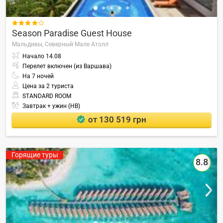

Season Paradise Guest House
Мальдивы,
Северный Мале Атолл
Начало
14.08
Перелет включен (из Варшава)
На
7
ночей
Цена за 2 туриста
STANDARD ROOM
Завтрак + ужин (HB)
от 130 519 грн
Горящие туры
8.8