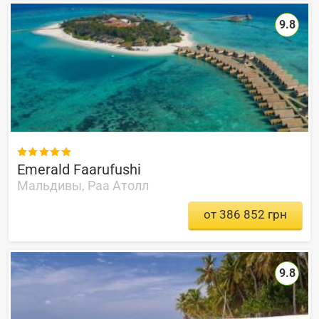
9.8

Emerald Faarufushi
Мальдивы, Раа Атолл
от 386 852 грн
9.8