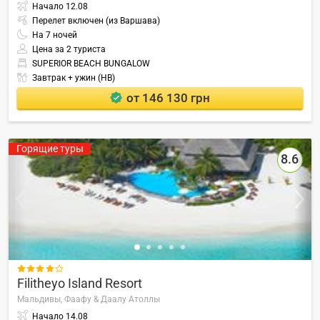
Начало
12.08
Перелет включен (из Варшава)
На
7
ночей
Цена за 2 туриста
SUPERIOR BEACH BUNGALOW
Завтрак + ужин (HB)
от 146 130 грн
Горящие туры
8.6

Filitheyo Island Resort
Мальдивы,
Фаафу & Даалу Атоллы
Начало
14.08