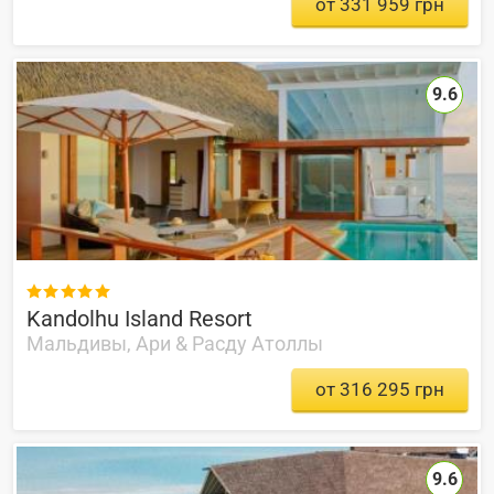
от 331 959 грн
9.6

Kandolhu Island Resort
Мальдивы, Ари & Расду Атоллы
от 316 295 грн
9.6