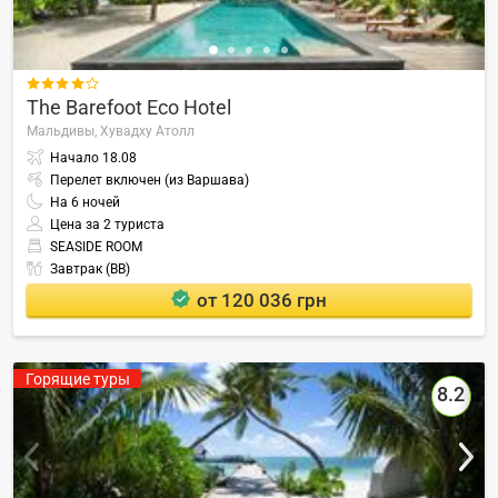

The Barefoot Eco Hotel
Мальдивы,
Хувадху Атолл
Начало
18.08
Перелет включен (из Варшава)
На
6
ночей
Цена за 2 туриста
SEASIDE ROOM
Завтрак (BB)
от 120 036 грн
Горящие туры
8.2