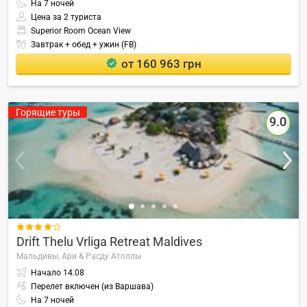
На
7
ночей
Цена за 2 туриста
Superior Room Ocean View
Завтрак + обед + ужин (FB)
от 160 963 грн
Горящие туры
9.0

Drift Thelu Vrliga Retreat Maldives
Мальдивы,
Ари & Расду Атоллы
Начало
14.08
Перелет включен (из Варшава)
На
7
ночей