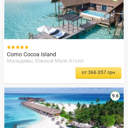

Como Cocoa Island
Мальдивы, Южный Мале Атолл
от 366 057 грн
9.6