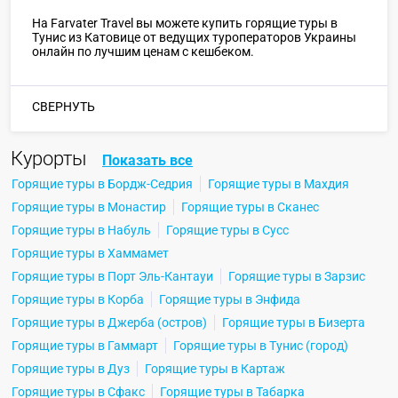
На Farvater Travel вы можете купить горящие туры в
Тунис из Катовице от ведущих туроператоров Украины
онлайн по лучшим ценам с кешбеком.
СВЕРНУТЬ
Курорты
Показать все
Горящие туры в Бордж-Седрия
Горящие туры в Махдия
Горящие туры в Монастир
Горящие туры в Сканес
Горящие туры в Набуль
Горящие туры в Сусс
Горящие туры в Хаммамет
Горящие туры в Порт Эль-Кантауи
Горящие туры в Зарзис
Горящие туры в Корба
Горящие туры в Энфида
Горящие туры в Джерба (остров)
Горящие туры в Бизерта
Горящие туры в Гаммарт
Горящие туры в Тунис (город)
Горящие туры в Дуз
Горящие туры в Картаж
Горящие туры в Сфакс
Горящие туры в Табарка