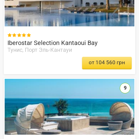

Iberostar Selection Kantaoui Bay
Тунис, Порт Эль-Кантауи
от 104 560 грн
9