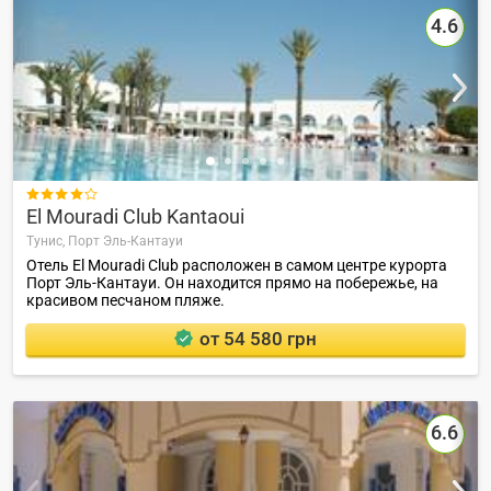
4.6

El Mouradi Club Kantaoui
Тунис,
Порт Эль-Кантауи
Отель El Mouradi Club расположен в самом центре курорта
Порт Эль-Кантауи. Он находится прямо на побережье, на
красивом песчаном пляже.
от 54 580 грн
6.6