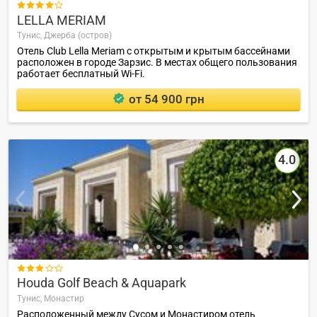

LELLA MERIAM
Тунис,
Джерба (остров)
Отель Club Lella Meriam с открытым и крытым бассейнами
расположен в городе Зарзис. В местах общего пользования
работает бесплатный Wi-Fi.
от 54 900 грн
4.0

Houda Golf Beach & Aquapark
Тунис,
Монастир
Расположенный между Сусом и Монастиром отель