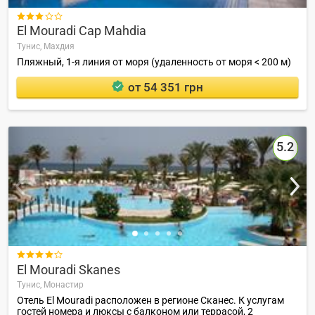

El Mouradi Cap Mahdia
Тунис,
Махдия
Пляжный, 1-я линия от моря (удаленность от моря < 200 м)
от 54 351 грн
5.2

El Mouradi Skanes
Тунис,
Монастир
Отель El Mouradi расположен в регионе Сканес. К услугам
гостей номера и люксы с балконом или террасой, 2