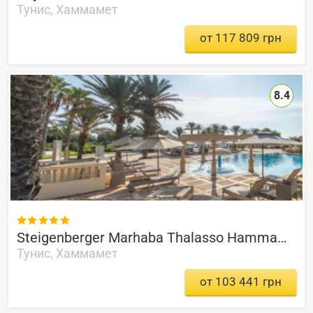
Тунис, Хаммамет
от 117 809 грн
8.4

Steigenberger Marhaba Thalasso Hammamet
Тунис, Хаммамет
от 103 441 грн