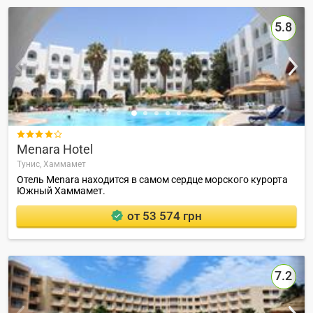
5.8

Menara Hotel
Тунис,
Хаммамет
Отель Menara находится в самом сердце морского курорта
Южный Хаммамет.
от 53 574 грн
7.2