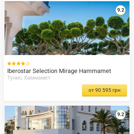
9.2

Iberostar Selection Mirage Hammamet
Тунис, Хаммамет
от 90 595 грн
9.2