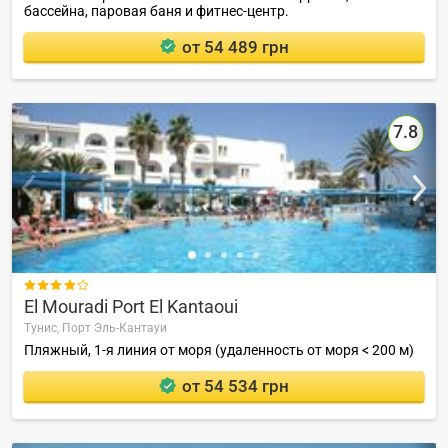
бассейна, паровая баня и фитнес-центр.
от 54 489 грн
7.8

El Mouradi Port El Kantaoui
Тунис,
Порт Эль-Кантауи
Пляжный, 1-я линия от моря (удаленность от моря < 200 м)
от 54 534 грн