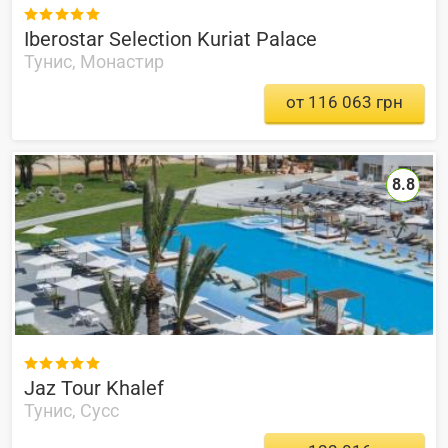

Iberostar Selection Kuriat Palace
Тунис, Монастир
от 116 063 грн
8.8

Jaz Tour Khalef
Тунис, Сусс