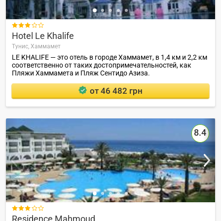

Hotel Le Khalife
Тунис,
Хаммамет
LE KHALIFE — это отель в городе Хаммамет, в 1,4 км и 2,2 км
соответственно от таких достопримечательностей, как
Пляжи Хаммамета и Пляж Сентидо Азиза.
от 46 482 грн
8.4

Residence Mahmoud