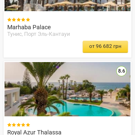

Marhaba Palace
Тунис, Порт Эль-Кантауи
от 96 682 грн
8.6

Royal Azur Thalassa