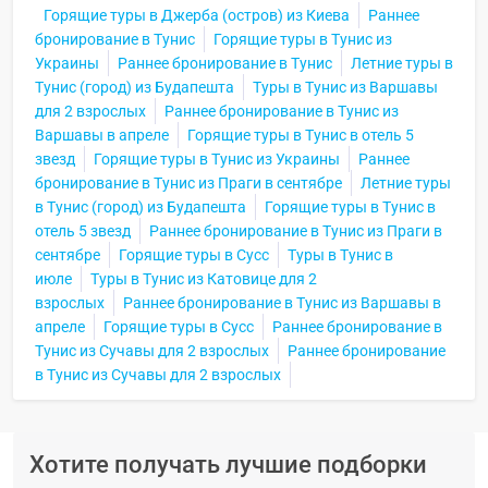
Горящие туры в Джерба (остров) из Киева
Раннее
бронирование в Тунис
Горящие туры в Тунис из
Украины
Раннее бронирование в Тунис
Летние туры в
Тунис (город) из Будапешта
Туры в Тунис из Варшавы
для 2 взрослых
Раннее бронирование в Тунис из
Варшавы в апреле
Горящие туры в Тунис в отель 5
звезд
Горящие туры в Тунис из Украины
Раннее
бронирование в Тунис из Праги в сентябре
Летние туры
в Тунис (город) из Будапешта
Горящие туры в Тунис в
отель 5 звезд
Раннее бронирование в Тунис из Праги в
сентябре
Горящие туры в Сусс
Туры в Тунис в
июле
Туры в Тунис из Катовице для 2
взрослых
Раннее бронирование в Тунис из Варшавы в
апреле
Горящие туры в Сусс
Раннее бронирование в
Тунис из Сучавы для 2 взрослых
Раннее бронирование
в Тунис из Сучавы для 2 взрослых
Хотите получать лучшие подборки