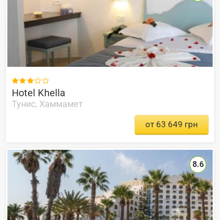

Hotel Khella
Тунис, Хаммамет
от 63 649 грн
8.6