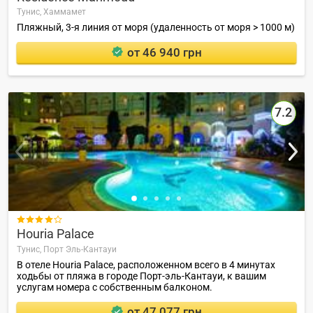
Тунис,
Хаммамет
Пляжный, 3-я линия от моря (удаленность от моря > 1000 м)
от 46 940 грн
7.2

Houria Palace
Тунис,
Порт Эль-Кантауи
В отеле Houria Palace, расположенном всего в 4 минутах
ходьбы от пляжа в городе Порт-эль-Кантауи, к вашим
услугам номера с собственным балконом.
от 47 077 грн