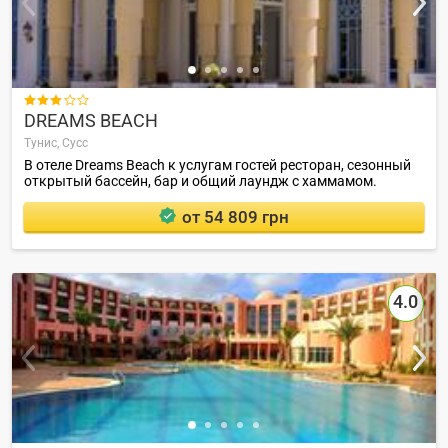

DREAMS BEACH
Тунис,
Сусс
В отеле Dreams Beach к услугам гостей ресторан, сезонный
открытый бассейн, бар и общий лаундж с хаммамом.
от 54 809 грн
4.0