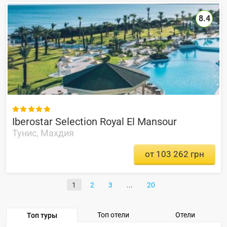
8.4

Iberostar Selection Royal El Mansour
Тунис, Махдия
от 103 262 грн
1
2
3
20
Топ отели
Отели
Топ туры