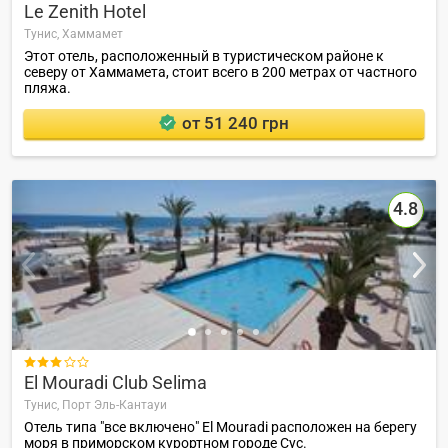
Le Zenith Hotel
Тунис,
Хаммамет
Этот отель, расположенный в туристическом районе к
северу от Хаммамета, стоит всего в 200 метрах от частного
пляжа.
от 51 240 грн
4.8

El Mouradi Club Selima
Тунис,
Порт Эль-Кантауи
Отель типа "все включено" El Mouradi расположен на берегу
моря в приморском курортном городе Сус.