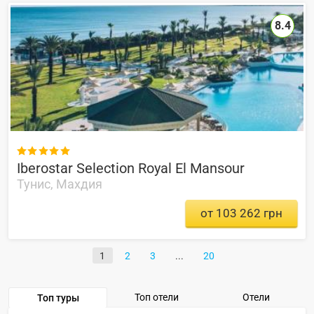
8.4

Iberostar Selection Royal El Mansour
Тунис, Махдия
от 103 262 грн
1
2
3
20
Топ отели
Отели
Топ туры