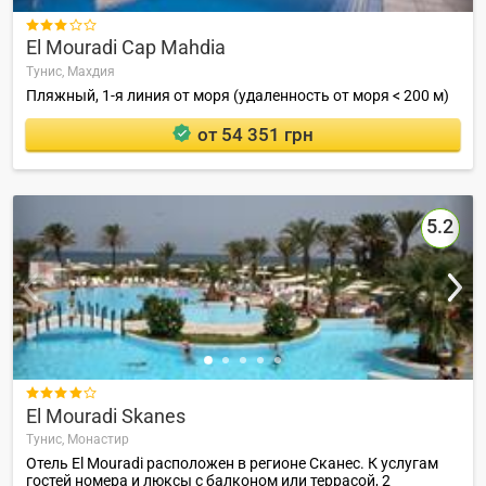

El Mouradi Cap Mahdia
Тунис,
Махдия
Пляжный, 1-я линия от моря (удаленность от моря < 200 м)
от 54 351 грн
5.2

El Mouradi Skanes
Тунис,
Монастир
Отель El Mouradi расположен в регионе Сканес. К услугам
гостей номера и люксы с балконом или террасой, 2