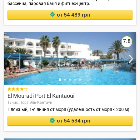
бассейна, паровая баня и фитнес-центр.
от 54 489 грн
7.8

El Mouradi Port El Kantaoui
Тунис,
Порт Эль-Кантауи
Пляжный, 1-я линия от моря (удаленность от моря < 200 м)
от 54 534 грн