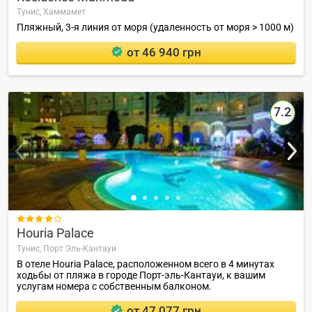
Тунис,
Хаммамет
Пляжный, 3-я линия от моря (удаленность от моря > 1000 м)
от 46 940 грн
7.2

Houria Palace
Тунис,
Порт Эль-Кантауи
В отеле Houria Palace, расположенном всего в 4 минутах
ходьбы от пляжа в городе Порт-эль-Кантауи, к вашим
услугам номера с собственным балконом.
от 47 077 грн