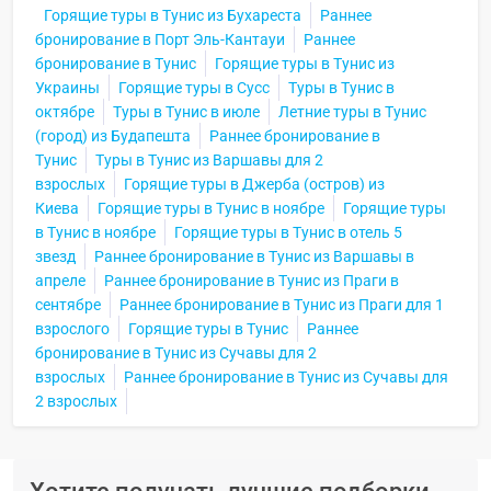
Горящие туры в Тунис из Бухареста
Раннее
бронирование в Порт Эль-Кантауи
Раннее
бронирование в Тунис
Горящие туры в Тунис из
Украины
Горящие туры в Сусс
Туры в Тунис в
октябре
Туры в Тунис в июле
Летние туры в Тунис
(город) из Будапешта
Раннее бронирование в
Тунис
Туры в Тунис из Варшавы для 2
взрослых
Горящие туры в Джерба (остров) из
Киева
Горящие туры в Тунис в ноябре
Горящие туры
в Тунис в ноябре
Горящие туры в Тунис в отель 5
звезд
Раннее бронирование в Тунис из Варшавы в
апреле
Раннее бронирование в Тунис из Праги в
сентябре
Раннее бронирование в Тунис из Праги для 1
взрослого
Горящие туры в Тунис
Раннее
бронирование в Тунис из Сучавы для 2
взрослых
Раннее бронирование в Тунис из Сучавы для
2 взрослых