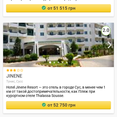
от 51 515 грн
2.0

JINENE
Тунис,
Сусс
Hotel Jinene Resort — это отель в городе Сус, в менее чем 1
км от такой достопримечательности, как Пляж при
курортном отеле Thalassa Sousse.
от 52 750 грн