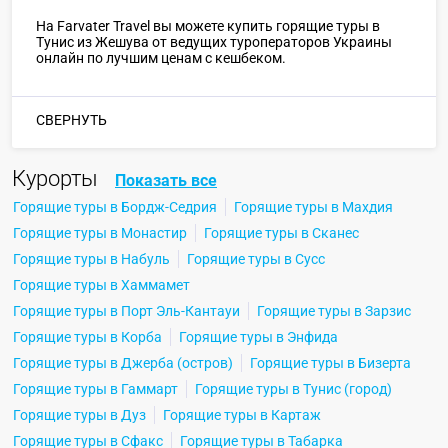
На Farvater Travel вы можете купить горящие туры в
Тунис из Жешува от ведущих туроператоров Украины
онлайн по лучшим ценам с кешбеком.
СВЕРНУТЬ
Курорты
Показать все
Горящие туры в Бордж-Седрия
Горящие туры в Махдия
Горящие туры в Монастир
Горящие туры в Сканес
Горящие туры в Набуль
Горящие туры в Сусс
Горящие туры в Хаммамет
Горящие туры в Порт Эль-Кантауи
Горящие туры в Зарзис
Горящие туры в Корба
Горящие туры в Энфида
Горящие туры в Джерба (остров)
Горящие туры в Бизерта
Горящие туры в Гаммарт
Горящие туры в Тунис (город)
Горящие туры в Дуз
Горящие туры в Картаж
Горящие туры в Сфакс
Горящие туры в Табарка