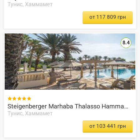
Тунис, Хаммамет
от 117 809 грн
8.4

Steigenberger Marhaba Thalasso Hammamet
Тунис, Хаммамет
от 103 441 грн