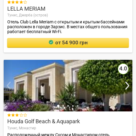

LELLA MERIAM
Тунис,
Джерба (остров)
Отель Club Lella Meriam с открытым и крытым бассейнами
расположен в городе Зарзис. В местах общего пользования
работает бесплатный Wi-Fi.
от 54 900 грн
4.0

Houda Golf Beach & Aquapark
Тунис,
Монастир
Расположенный между Сусом и Монастиром отель