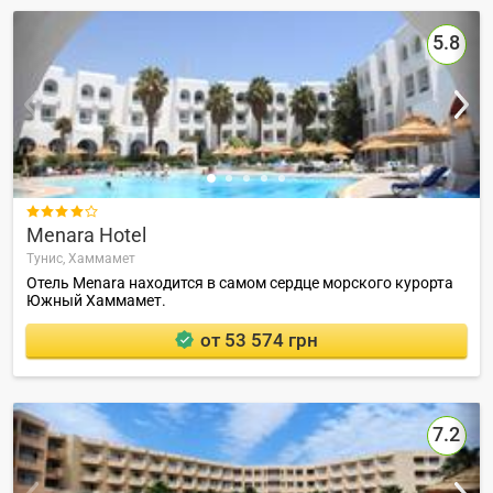
5.8

Menara Hotel
Тунис,
Хаммамет
Отель Menara находится в самом сердце морского курорта
Южный Хаммамет.
от 53 574 грн
7.2