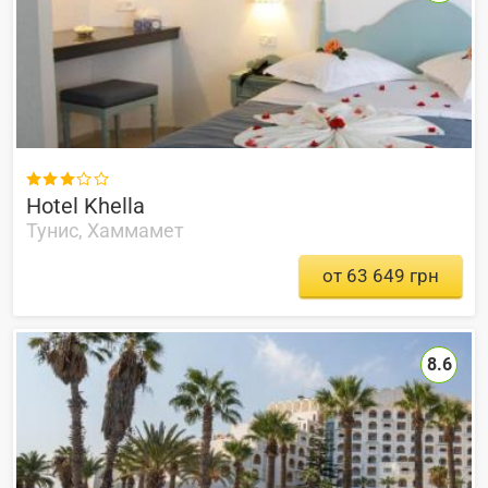

Hotel Khella
Тунис, Хаммамет
от 63 649 грн
8.6