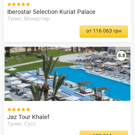

Iberostar Selection Kuriat Palace
Тунис, Монастир
от 116 063 грн
8.8

Jaz Tour Khalef
Тунис, Сусс