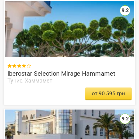
9.2

Iberostar Selection Mirage Hammamet
Тунис, Хаммамет
от 90 595 грн
9.2