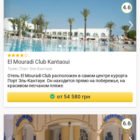
4.6

El Mouradi Club Kantaoui
Тунис,
Порт Эль-Кантауи
Отель El Mouradi Club расположен в самом центре курорта
Порт Эль-Кантауи. Он находится прямо на побережье, на
красивом песчаном пляже.
от 54 580 грн
6.6