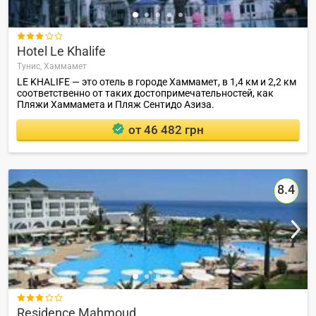

Hotel Le Khalife
Тунис,
Хаммамет
LE KHALIFE — это отель в городе Хаммамет, в 1,4 км и 2,2 км
соответственно от таких достопримечательностей, как
Пляжи Хаммамета и Пляж Сентидо Азиза.
от 46 482 грн
8.4

Residence Mahmoud