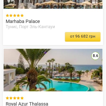

Marhaba Palace
Тунис, Порт Эль-Кантауи
от 96 682 грн
8.6

Royal Azur Thalassa