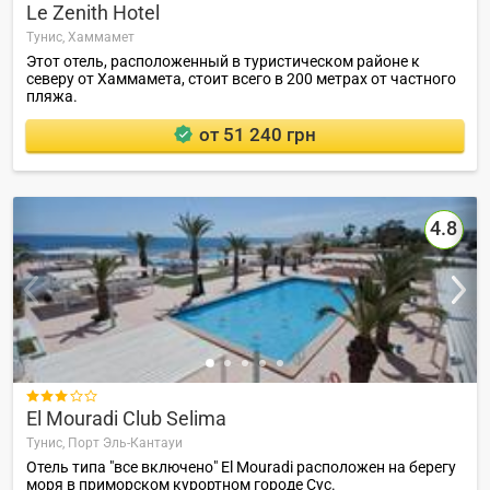
Le Zenith Hotel
Тунис,
Хаммамет
Этот отель, расположенный в туристическом районе к
северу от Хаммамета, стоит всего в 200 метрах от частного
пляжа.
от 51 240 грн
4.8

El Mouradi Club Selima
Тунис,
Порт Эль-Кантауи
Отель типа "все включено" El Mouradi расположен на берегу
моря в приморском курортном городе Сус.