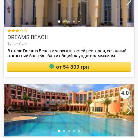

DREAMS BEACH
Тунис,
Сусс
В отеле Dreams Beach к услугам гостей ресторан, сезонный
открытый бассейн, бар и общий лаундж с хаммамом.
от 54 809 грн
4.0