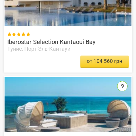

Iberostar Selection Kantaoui Bay
Тунис, Порт Эль-Кантауи
от 104 560 грн
9