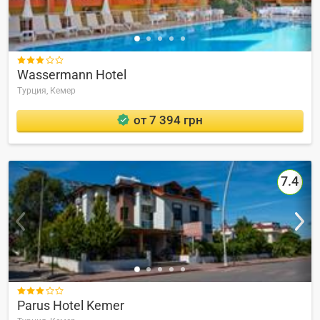

Wassermann Hotel
Турция,
Кемер
от 7 394 грн
7.4

Parus Hotel Kemer