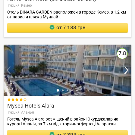
Турция,
Кемер
Отель DINARA GARDEN расположен в городе Кемер, в 1,2 км
от парка и пляжа Мунлайт.
от 7 183 грн
7.8

Mysea Hotels Alara
Турция,
Аланья
Готель Mysea Alara розміщений в районі Окурджалар на
курорті Аланія, за 7 км від історичної фортеці Аларахан.
от 7 394 грн