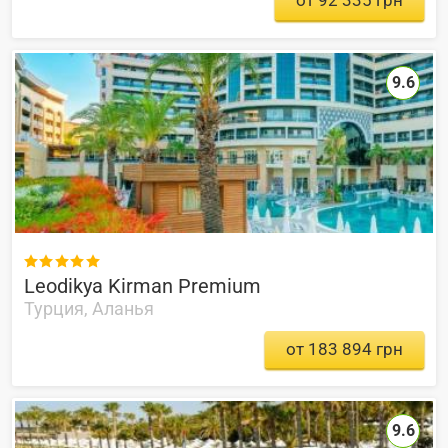
от 92 335 грн
9.6

Leodikya Kirman Premium
Турция, Аланья
от 183 894 грн
9.6