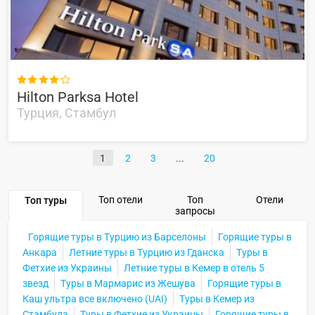

Hilton Parksa Hotel
Турция, Стамбул
1
2
3
20
Топ отели
Топ
Отели
Топ туры
запросы
Горящие туры в Турцию из Барселоны
Горящие туры в
Анкара
Летние туры в Турцию из Гданска
Туры в
Фетхие из Украины
Летние туры в Кемер в отель 5
звезд
Туры в Мармарис из Жешува
Горящие туры в
Каш ультра все включено (UAI)
Туры в Кемер из
Стамбула
Туры в Фетхие из Украины
Горящие туры в