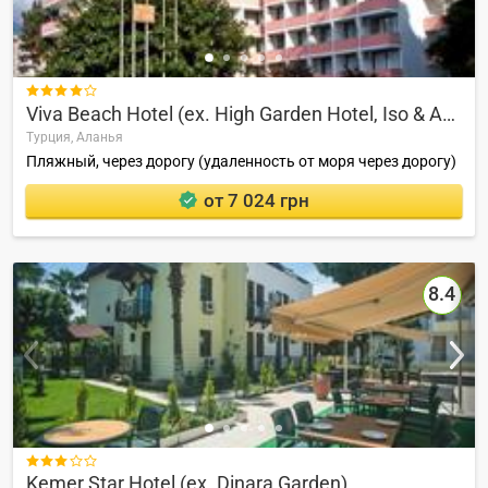

Viva Beach Hotel (ex. High Garden Hotel, Iso & Asi Hotel Mahmutlar)
Турция,
Аланья
Пляжный, через дорогу (удаленность от моря через дорогу)
от 7 024 грн
8.4

Kemer Star Hotel (ex. Dinara Garden)