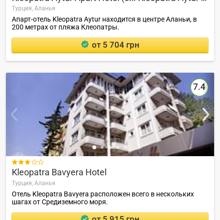
Турция,
Аланья
Апарт-отель Kleopatra Aytur находится в центре Аланьи, в
200 метрах от пляжа Клеопатры.
от 5 704 грн
7.4

Kleopatra Bavyera Hotel
Турция,
Аланья
Отель Kleopatra Bavyera расположен всего в нескольких
шагах от Средиземного моря.
от 5 915 грн