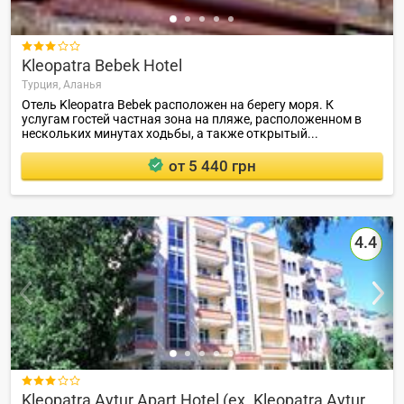

Kleopatra Bebek Hotel
Турция,
Аланья
Отель Kleopatra Bebek расположен на берегу моря. К
услугам гостей частная зона на пляже, расположенном в
нескольких минутах ходьбы, а также открытый...
от 5 440 грн
4.4

Kleopatra Aytur Apart Hotel (ex. Kleopatra Aytur Suit)