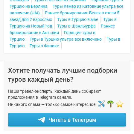
Турцию из Берлина
Туры Кемер из Катовице ультра все
включено (UAI)
Раннее бронирование Белек в отели 5
звезд для 2 взрослых
Туры в Турцию в мае
Туры в
Турцию на Новый год
Туры в Шанлыурфа
Раннее
бронирование в Анталии
Горящие туры в
Турцию
Туры в Турцию ультра все включено
Туры в
Турцию
Туры в Финике
Хотите получать лучшие подборки
туров каждый день?
Наши тревел-эксперты каждый день собирают
предложения в Telegram канале.
Никакого спама — только самое интересное!
Читать в Телеграм