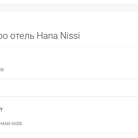
о отель Hana Nissi
SI
?
HANA NISSI