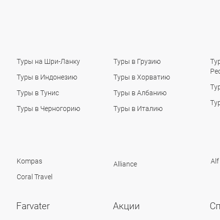
Туры на Шри-Ланку
Туры в Грузию
Ту
Ре
Туры в Индонезию
Туры в Хорватию
Ту
Туры в Тунис
Туры в Албанию
Ту
Туры в Черногорию
Туры в Италию
Kompas
Alf
Alliance
Coral Travel
Farvater
Акции
С