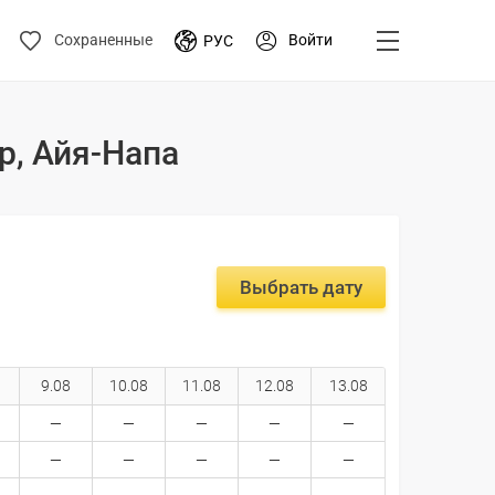
Войти
Сохраненные
РУС
пр, Айя-Напа
Выбрать дату
9.08
10.08
11.08
12.08
13.08