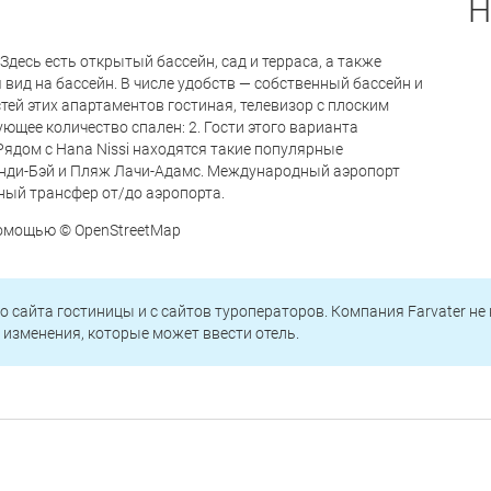
H
Здесь есть открытый бассейн, сад и терраса, а также
 вид на бассейн. В числе удобств — собственный бассейн и
тей этих апартаментов гостиная, телевизор с плоским
ющее количество спален: 2. Гости этого варианта
Рядом с Hana Nissi находятся такие популярные
энди-Бэй и Пляж Лачи-Адамс. Международный аэропорт
ный трансфер от/до аэропорта.
 помощью © OpenStreetMap
о сайта гостиницы и с сайтов туроператоров. Компания Farvater не
изменения, которые может ввести отель.