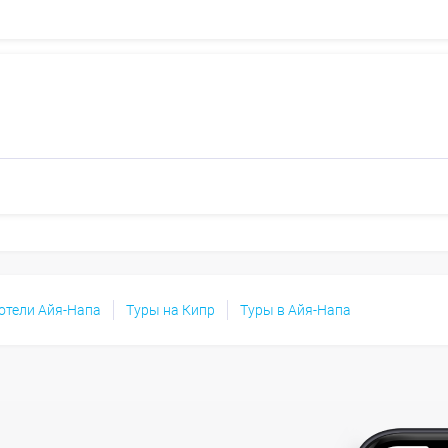
отели Айя-Напа
Туры на Кипр
Туры в Айя-Напа