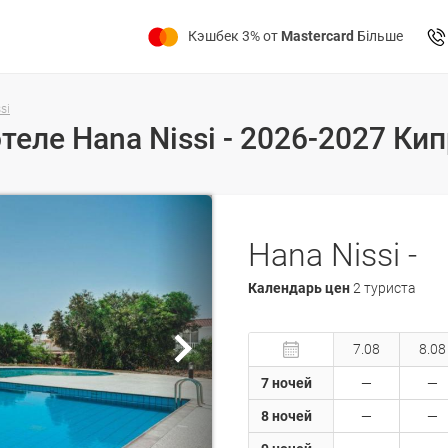
Кэшбек 3% от
Mastercard
Більше
si
теле Hana Nissi - 2026-2027 Ки
Hana Nissi -
Календарь цен
2 туриста
7.08
8.08
7 ночей
8 ночей