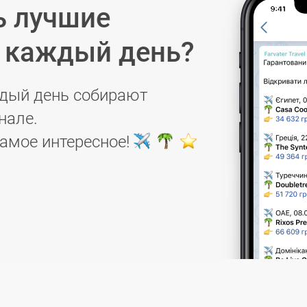
ь лучшие
в каждый день?
дый день собирают
нале.
самое интересное!