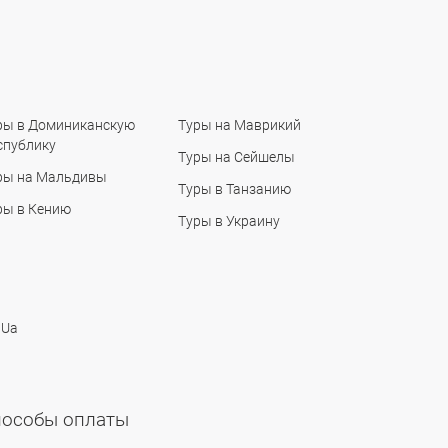
ры в Доминиканскую
Туры на Маврикий
спублику
Туры на Сейшелы
ры на Мальдивы
Туры в Танзанию
ры в Кению
Туры в Украину
 Ua
пособы оплаты