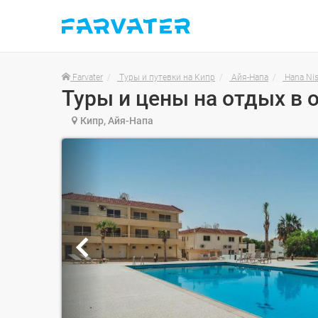
Farvater
Туры и путевки на Кипр
Айя-Напа
Hana Nis
Туры и цены на отдых в о
Кипр, Айя-Напа