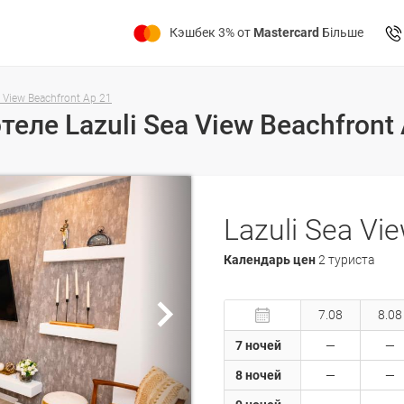
Кэшбек 3% от
Mastercard
Більше
a View Beachfront Ap 21
Календарь цен
2 туриста
7.08
8.08
7 ночей
8 ночей