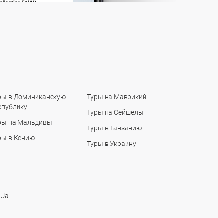
ры в Доминиканскую
Туры на Маврикий
спублику
Туры на Сейшелы
ры на Мальдивы
Туры в Танзанию
ры в Кению
Туры в Украину
 Ua