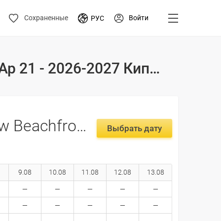
Войти
Сохраненные
РУС
Туры и цены на отдых в отеле Lazuli Sea View Beachfront Ap 21 - 2026-2027 Кипр, Ларнака
Lazuli Sea View Beachfront Ap 21 -
Выбрать дату
9.08
10.08
11.08
12.08
13.08