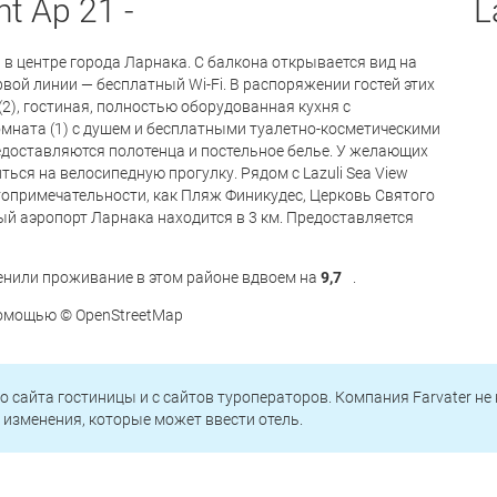
nt Ap 21 -
La
ы в центре города Ларнака. С балкона открывается вид на
рвой линии — бесплатный Wi-Fi. В распоряжении гостей этих
2), гостиная, полностью оборудованная кухня с
мната (1) с душем и бесплатными туалетно-косметическими
доставляются полотенца и постельное белье. У желающих
ься на велосипедную прогулку. Рядом с Lazuli Sea View
топримечательности, как Пляж Финикудес, Церковь Святого
й аэропорт Ларнака находится в 3 км. Предоставляется
енили проживание в этом районе вдвоем на
9,7
.
 помощью © OpenStreetMap
о сайта гостиницы и с сайтов туроператоров. Компания Farvater не
изменения, которые может ввести отель.