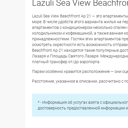
Lazuli Sea View Beachfro
Lazuli Sea View Beachfront Ap 21 — это апартамент
море. В числе удобств этого варианта жилья на пе
апартаментов с кондиционером несколько спален (
холодильником и кофемашиной, а также ванная ко
принадлежностями. Гостям этих апартаментов пре
осмотреть окрестности есть возможность отправит
Beachfront Ap 21 находятся такие популярные дос
Лазаря и Площадь Святого Лазаря. Международны
платный трансфер от/до аэропорта.
Парам особенно нравится расположение — они оц
Расстояние, указанное в описании, рассчитано с
* - Информация об услугах взята с официальног
достоверность предоставленной информации и 