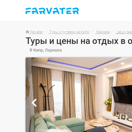
Farvater
Туры и путевки на Кипр
Ларнака
Lazuli Se
Кипр, Ларнака