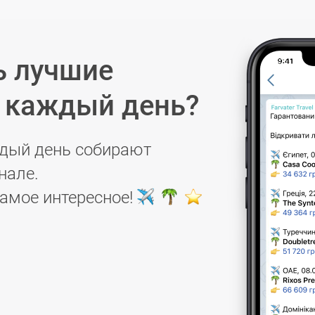
ь лучшие
в каждый день?
дый день собирают
нале.
самое интересное!