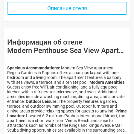
Описание отеля
Информация об отеле
Modern Penthouse Sea View Apartment Regina Gardens 3*
Spacious Accommodations:
Modern Sea View apartment
Regina Gardens in Paphos offers a spacious layout with one
bedroom and a living room. The apartment features a balcony
with sea views, a terrace, and a private pool.
Modern Amenities:
Guests enjoy free WiFi, air-conditioning, and a fully equipped
kitchen with a refrigerator, microwave, and oven. Additional
amenities include a washing machine, dining area, and a private
entrance.
Outdoor Leisure:
The property features a garden,
terrace, and outdoor swimming pool. Outdoor furniture and
dining areas provide relaxing spaces for guests to unwind.
Prime
Location:
Located 6.2 mi from Paphos International Airport, the
apartment is a short walk from Venus Beach and close to
attractions such as Tombs of the Kings and Kings Avenue Mall.
Scuba diving opportunities are available in the surrounding area.