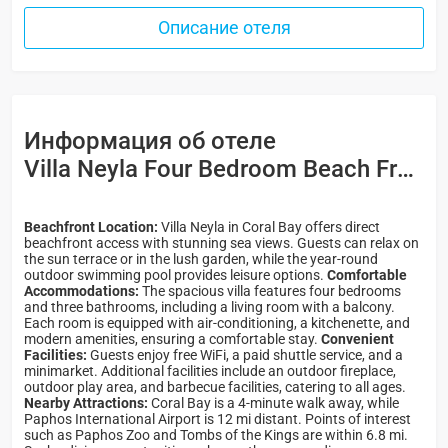
Описание отеля
Информация об отеле
Villa Neyla Four Bedroom Beach Front Coral Bay 4*
Beachfront Location:
Villa Neyla in Coral Bay offers direct
beachfront access with stunning sea views. Guests can relax on
the sun terrace or in the lush garden, while the year-round
outdoor swimming pool provides leisure options.
Comfortable
Accommodations:
The spacious villa features four bedrooms
and three bathrooms, including a living room with a balcony.
Each room is equipped with air-conditioning, a kitchenette, and
modern amenities, ensuring a comfortable stay.
Convenient
Facilities:
Guests enjoy free WiFi, a paid shuttle service, and a
minimarket. Additional facilities include an outdoor fireplace,
outdoor play area, and barbecue facilities, catering to all ages.
Nearby Attractions:
Coral Bay is a 4-minute walk away, while
Paphos International Airport is 12 mi distant. Points of interest
such as Paphos Zoo and Tombs of the Kings are within 6.8 mi.