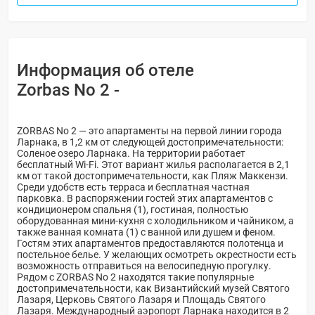
Информация об отеле
Zorbas No 2 -
ZORBAS No 2 — это апартаменты на первой линии города
Ларнака, в 1,2 км от следующей достопримечательности:
Соленое озеро Ларнака. На территории работает
бесплатный Wi-Fi. Этот вариант жилья располагается в 2,1
км от такой достопримечательности, как Пляж Маккензи.
Среди удобств есть терраса и бесплатная частная
парковка. В распоряжении гостей этих апартаментов с
кондиционером спальня (1), гостиная, полностью
оборудованная мини-кухня с холодильником и чайником, а
также ванная комната (1) с ванной или душем и феном.
Гостям этих апартаментов предоставляются полотенца и
постельное белье. У желающих осмотреть окрестности есть
возможность отправиться на велосипедную прогулку.
Рядом с ZORBAS No 2 находятся такие популярные
достопримечательности, как Византийский музей Святого
Лазаря, Церковь Святого Лазаря и Площадь Святого
Лазаря. Международный аэропорт Ларнака находится в 2