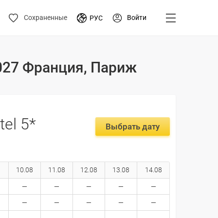
Войти
Сохраненные
РУС
2027 Франция, Париж
tel 5*
Выбрать дату
10.08
11.08
12.08
13.08
14.08