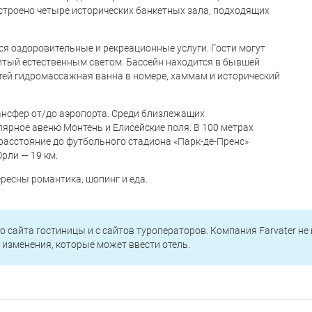
устроено четыре исторических банкетных зала, подходящих
тся оздоровительные и рекреационные услуги. Гости могут
итый естественным светом. Бассейн находится в бывшей
тей гидромассажная ванна в номере, хаммам и исторический
трансфер от/до аэропорта. Среди близлежащих
лярное авеню Монтень и Елисейские поля. В 100 метрах
 расстояние до футбольного стадиона «Парк-де-Пренс»
рли — 19 км.
ересны романтика, шопинг и еда.
о сайта гостиницы и с сайтов туроператоров. Компания Farvater не
изменения, которые может ввести отель.