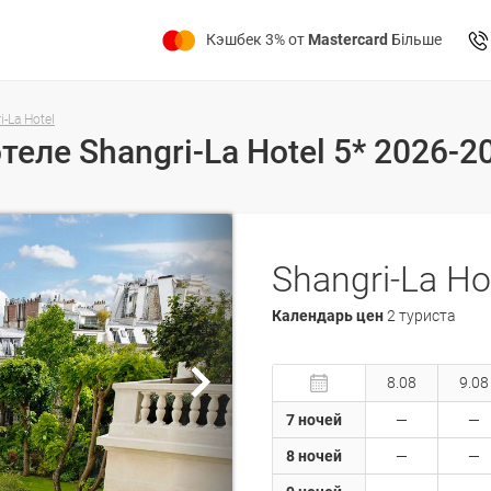
Кэшбек 3% от
Mastercard
Більше
i-La Hotel
теле Shangri-La Hotel 5* 2026-
Shangri-La Ho
Календарь цен
2 туриста
8.08
9.08
7 ночей
8 ночей