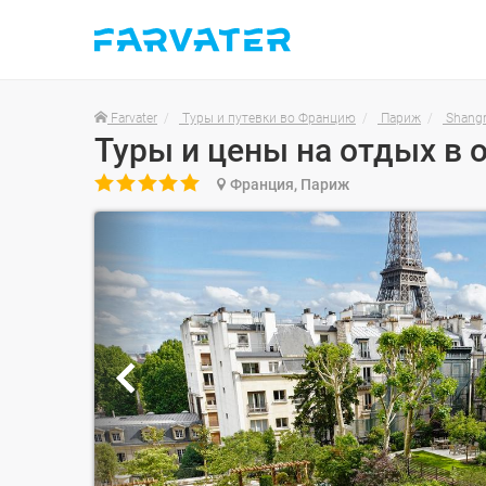
Farvater
Туры и путевки во Францию
Париж
Shangr
Туры и цены на отдых в о

Франция, Париж