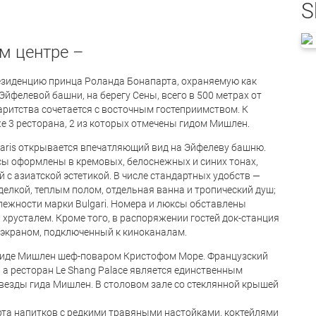
S
м центре –
резиденцию принца Роланда Бонапарта, охраняемую как
Эйфелевой башни, на берегу Сены, всего в 500 метрах от
ритства сочетается с восточным гостеприимством. К
же 3 ресторана, 2 из которых отмечены гидом Мишлен.
Paris открывается впечатляющий вид на Эйфелеву башню.
сы оформлены в кремовых, белоснежных и синих тонах,
 с азиатской эстетикой. В числе стандартных удобств —
делкой, теплым полом, отдельная ванна и тропический душ;
ежности марки Bulgari. Номера и люксы обставлены
 хрусталем. Кроме того, в распоряжении гостей док-станция
м экраном, подключенный к киноканалам.
гиде Мишлен шеф-поваром Кристофом Море. Французский
, а ресторан Le Shang Palace является единственным
везды гида Мишлен. В столовом зале со стеклянной крышей
арта напитков с редкими травяными настойками, коктейлями