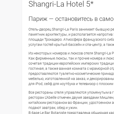
Shangri-La Hotel 5*
Париж — остановитесь в само
Отель-дворец Shangri-La Paris занимает бывшую 
памятник архитектуры, и располагается напротив 
площади Трокадеро. Атмосфера французского сиба
услугам гостей крытый бассейн и спа-центр, а так
Из некоторых номеров и люксов отеля Shangri-La 
Как фирменные люксы, так и прочие номера и люк
сочетая традиции европейских имперских традиций
гостиная, а также ванная комната с мраморной от
предоставляются туалетно-косметические принадл
мебелью, изготовленной на заказ, и декорированы
для iPod, сейф для ноутбука и телевизор с плоски
Все рестораны отеля управляются упомянутым в 
ресторан L’Abeille отмечен двумя звездами Мишлен
китайским рестораном во Франции, удостоенном з
подают завтрак, обед и ужин.
В баре Le Bar Botaniste представлена обширная к