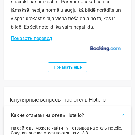
nosaukt par brokastīm. Par normālu kafiju bija
jāmaksā, nebija normālu augļu, kā bildē norādīts un
vispār, brokastis bija viena trešā daļa no tā, kas ir
bildē. Es šeit noteikti ka vairs nepaliktu.
Показать перевод
Показать еще
Популярные вопросы про отель Hotello
Какие отзывы на отель Hotello?
На сайте вы можете найти 191 отзывов на отель Hotello.
Средняя оценка отеля по отзывам - 8,8