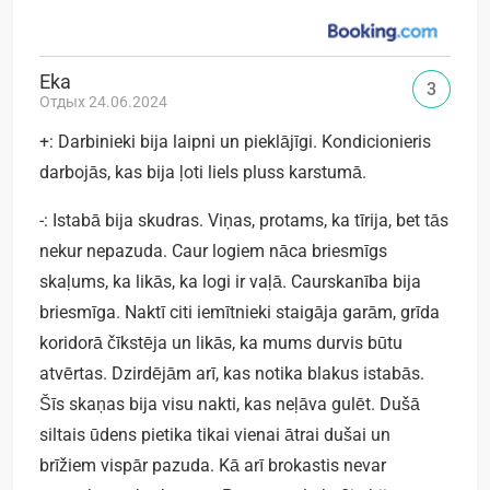
Eka
3
Отдых 24.06.2024
+: Darbinieki bija laipni un pieklājīgi. Kondicionieris
darbojās, kas bija ļoti liels pluss karstumā.
-: Istabā bija skudras. Viņas, protams, ka tīrija, bet tās
nekur nepazuda. Caur logiem nāca briesmīgs
skaļums, ka likās, ka logi ir vaļā. Caurskanība bija
briesmīga. Naktī citi iemītnieki staigāja garām, grīda
koridorā čīkstēja un likās, ka mums durvis būtu
atvērtas. Dzirdējām arī, kas notika blakus istabās.
Šīs skaņas bija visu nakti, kas neļāva gulēt. Dušā
siltais ūdens pietika tikai vienai ātrai dušai un
brīžiem vispār pazuda. Kā arī brokastis nevar