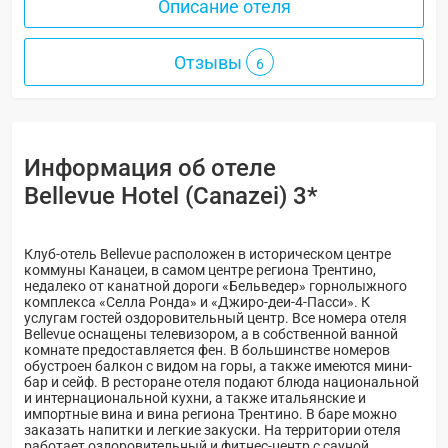
Описание отеля
Отзывы
6
Информация об отеле
Bellevue Hotel (Canazei) 3*
Клуб-отель Bellevue расположен в историческом центре
коммуны Канацеи, в самом центре региона Трентино,
недалеко от канатной дороги «Бельведер» горнолыжного
комплекса «Селла Ронда» и «Джиро-деи-4-Пасси». К
услугам гостей оздоровительный центр. Все номера отеля
Bellevue оснащены телевизором, а в собственной ванной
комнате предоставляется фен. В большинстве номеров
обустроен балкон с видом на горы, а также имеются мини-
бар и сейф. В ресторане отеля подают блюда национальной
и интернациональной кухни, а также итальянские и
импортные вина и вина региона Трентино. В баре можно
заказать напитки и легкие закуски. На территории отеля
работает оздоровительный и фитнес-центр с сауной,