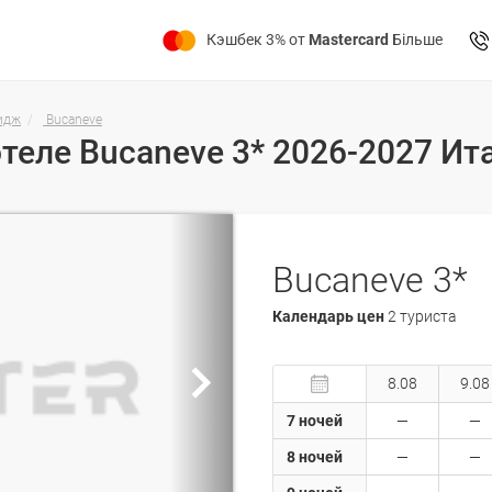
Кэшбек 3% от
Mastercard
Більше
идж
Bucaneve
отеле Bucaneve 3* 2026-2027 Ит
Bucaneve 3*
Календарь цен
2 туриста
8.08
9.08
7 ночей
8 ночей