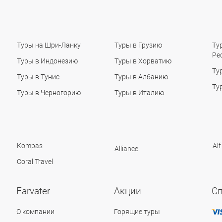
Туры на Шри-Ланку
Туры в Грузию
Ту
Ре
Туры в Индонезию
Туры в Хорватию
Ту
Туры в Тунис
Туры в Албанию
Ту
Туры в Черногорию
Туры в Италию
Kompas
Alf
Alliance
Coral Travel
Farvater
Акции
С
О компании
Горящие туры