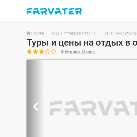
Farvater
Туры и путевки в Италию
Трентино-Альто-Ад
Туры и цены на отдых в 

Италия, Моэна