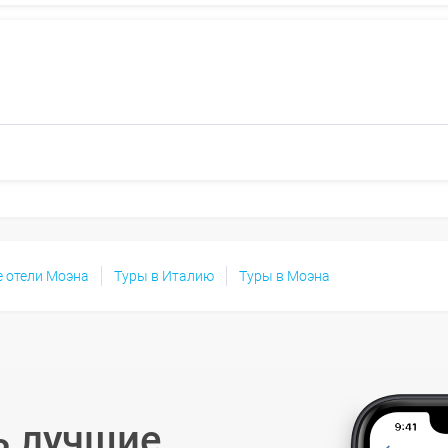
е отели Моэна
Туры в Италию
Туры в Моэна
ь лучшие