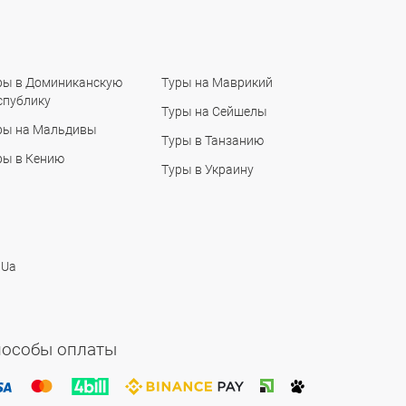
ры в Доминиканскую
Туры на Маврикий
спублику
Туры на Сейшелы
ры на Мальдивы
Туры в Танзанию
ры в Кению
Туры в Украину
 Ua
пособы оплаты