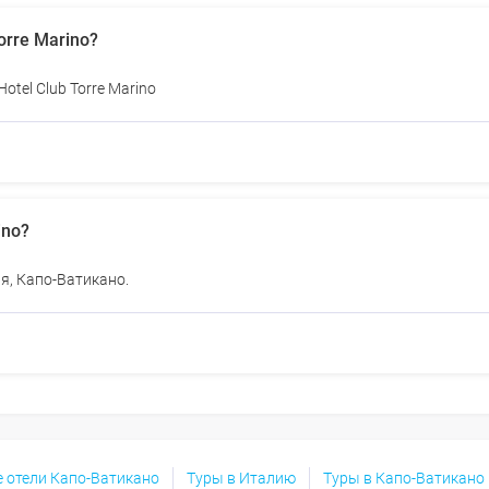
orre Marino?
tel Club Torre Marino
ino?
ия, Капо-Ватикано.
е отели Капо-Ватикано
Туры в Италию
Туры в Капо-Ватикано