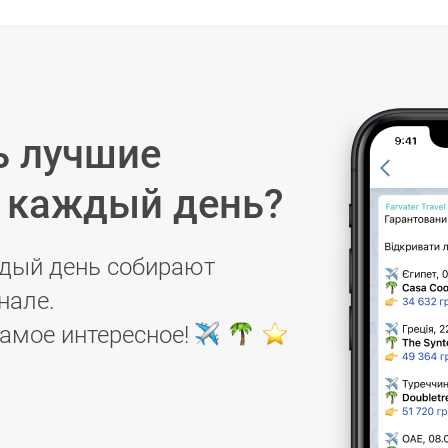
ь лучшие
в каждый день?
дый день собирают
нале.
самое интересное!