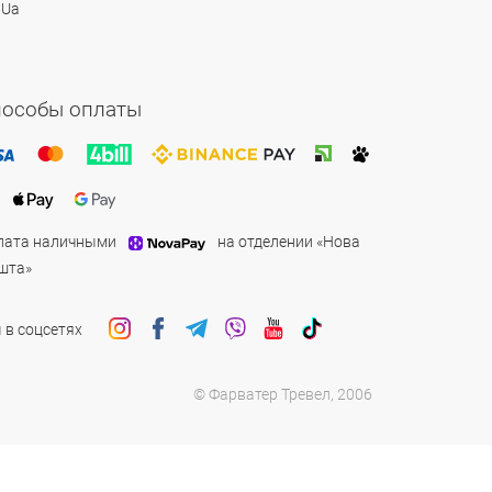
 Ua
пособы оплаты
лата наличными
на отделении «Нова
шта»
 в соцсетях
© Фарватер Тревел, 2006