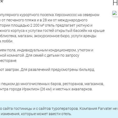
*
H
популярного курортного поселка Херсониссос на северном
ы от песчаного пляжа и в 28 км от международного
тории площадью 2 200 м² отель предлагает уютную и
жного корпуса к услугам гостей открытый бассейн на крыше
библиотека, магазин, экскурсионное бюро, услуги аренды
в лобби.
ием пола, индивидуальным кондиционером, утюгом и
нной комнатой. Для семей с детьми по запросу
ресторане.
уют завтрак. Для развлечений предусмотрены бильярд,
 пешком до многочисленных баров, ресторанов, магазинов,
ентра города Ираклион (26 км) и местных аквапарков.
о сайта гостиницы и с сайтов туроператоров. Компания Farvater не
изменения, которые может ввести отель.