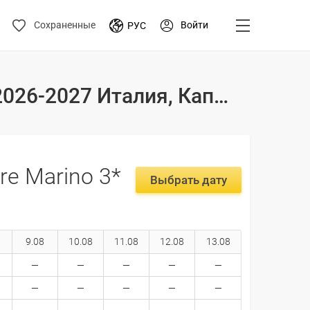
Войти
Сохраненные
РУС
Туры и цены на отдых в отеле Hotel Club Torre Marino 3* 2026-2027 Италия, Капо-Ватикано
rre Marino 3*
Выбрать дату
9.08
10.08
11.08
12.08
13.08