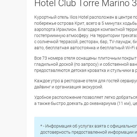
Hotel Club Torre Marino 3
Курортный отель Ilios Hotel расположен в центре 
побережье острова Крит, всего в 5 минутах ходьб
аэропорта Ираклион. Благодаря компактной терри
гостеприимную атмосферу. На территории трехэта
с солнечной террасой, ресторан, бар, TV-лаундж, 
авто, бесплатная автостоянка и бесплатный Wi-Fi 
Все 73 номера отеля оснащены плиточным покрыт
гладильной доской (по запросу) и собственной ва
предоставляются детская кроватка и стульчики в 
Каждое утро в ресторане отеля для гостей сервир
дайвинг и организация экскурсий.
Удобное расположение позволяет легко добраться
а также быстро доехать до океанариума (11 км), ц
* - Информация об услугах взята с официальног
достоверность предоставленной информации и 