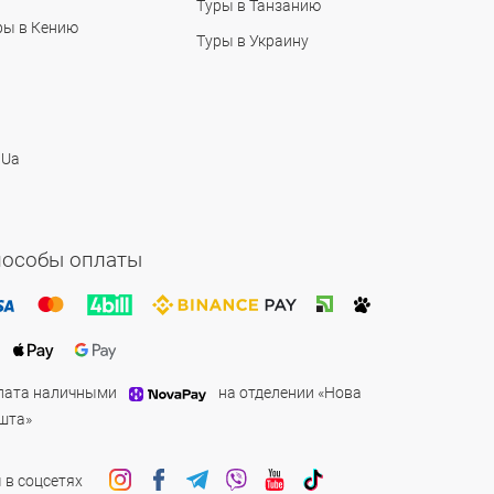
Туры в Танзанию
ры в Кению
Туры в Украину
 Ua
пособы оплаты
лата наличными
на отделении «Нова
шта»
 в соцсетях