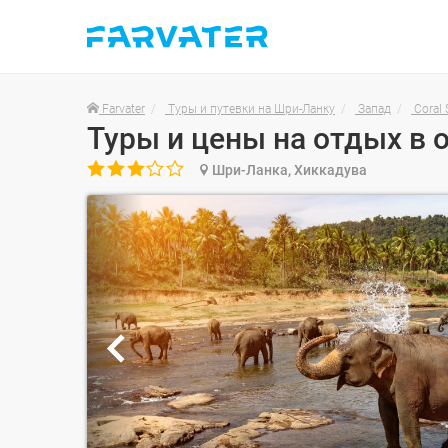
Farvater
Туры и путевки на Шри-Ланку
Запад
Coral

Шри-Ланка, Хиккадува