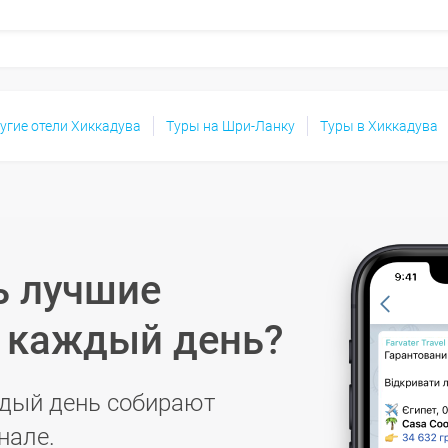
угие отели Хиккадува
Туры на Шри-Ланку
Туры в Хиккадува
ь лучшие
в каждый день?
дый день собирают
нале.