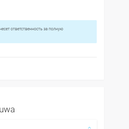
 несет ответственность за полную
duwa