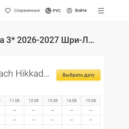
Войти
Сохраненные
РУС
Туры и цены на отдых в отеле Coral Seas Beach Hikkaduwa 3* 2026-2027 Шри-Ланка, Хиккадува
Coral Seas Beach Hikkaduwa 3*
Выбрать дату
8
11.08
12.08
13.08
14.08
15.08