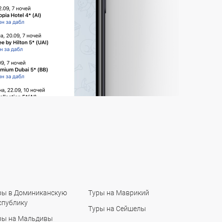
ры в Доминиканскую
Туры на Маврикий
спублику
Туры на Сейшелы
ры на Мальдивы