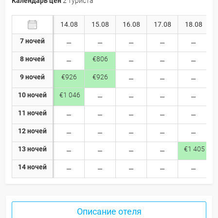
Календарь цен
2 туриста
14.08
15.08
16.08
17.08
18.08
7 ночей
8 ночей
€806
9 ночей
€926
€926
10 ночей
€1 046
11 ночей
12 ночей
13 ночей
€1 405
14 ночей
Описание отеля