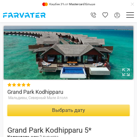
Кэшбек 3% от
Mastercard
Більше
8.8

Grand Park Kodhipparu
Мальдивы, Северный Мале Атолл
Выбрать дату
Grand Park Kodhipparu 5*
Календарь цен
2 туриста