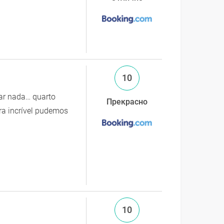
10
tar nada… quarto
Прекрасно
era incrível pudemos
10