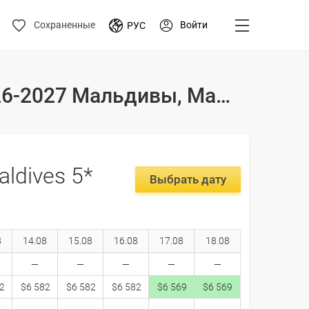
Войти
Сохраненные
РУС
Туры и цены на отдых в отеле Jw Marriott Maldives 5* 2026-2027 Мальдивы, Мале
aldives 5*
Выбрать дату
8
14.08
15.08
16.08
17.08
18.08
2
$6 582
$6 582
$6 582
$6 569
$6 569