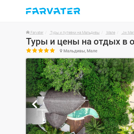
Farvater
Туры и путевки на Мальдивы
Мале
Jw Marr

Мальдивы, Мале