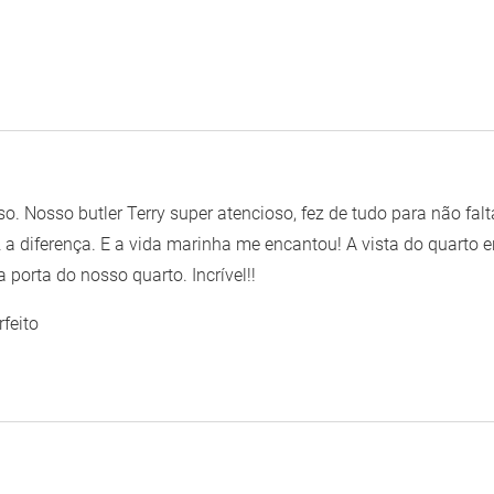
so. Nosso butler Terry super atencioso, fez de tudo para não fal
z a diferença. E a vida marinha me encantou! A vista do quarto 
 porta do nosso quarto. Incrível!!
feito