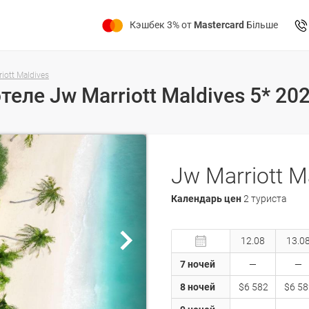
Кэшбек 3% от
Mastercard
Більше
iott Maldives
Jw Marriott M
Календарь цен
2 туриста
12.08
13.0
7 ночей
8 ночей
$6 582
$6 58