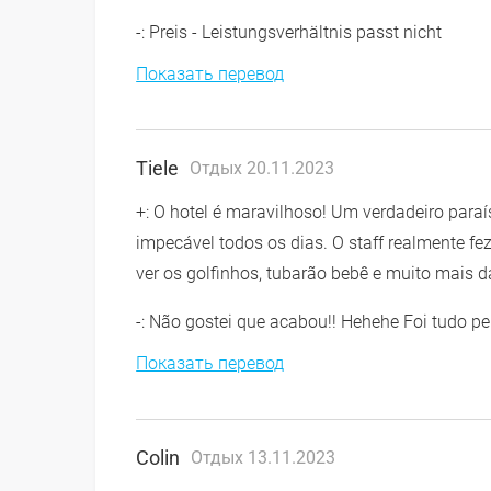
-: Preis - Leistungsverhältnis passt nicht
Показать перевод
Tiele
Отдых 20.11.2023
+: O hotel é maravilhoso! Um verdadeiro paraí
impecável todos os dias. O staff realmente fe
ver os golfinhos, tubarão bebê e muito mais da
-: Não gostei que acabou!! Hehehe Foi tudo per
Показать перевод
Colin
Отдых 13.11.2023