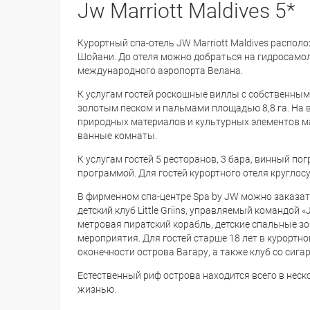
Jw Marriott Maldives 5*
Курортный спа-отель JW Marriott Maldives распол
Шойани. До отеля можно добраться на гидросамо
международного аэропорта Велана.
К услугам гостей роскошные виллы с собственным
золотым песком и пальмами площадью 8,8 га. На 
природных материалов и культурных элементов ма
ванные комнаты.
К услугам гостей 5 ресторанов, 3 бара, винный п
программой. Для гостей курортного отеля круглос
В фирменном спа-центре Spa by JW можно заказат
детский клуб Little Griins, управляемый командой 
метровая пиратский корабль, детские спальные з
мероприятия. Для гостей старше 18 лет в курортн
оконечности острова Вагару, а также клуб со сиг
Естественный риф острова находится всего в неск
жизнью.