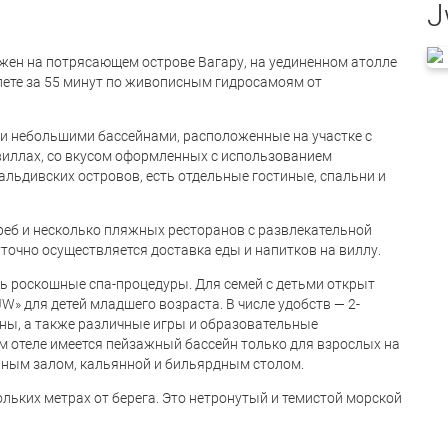
J
ожен на потрясающем острове Вагару, на уединенном атолле
лете за 55 минут по живописным гидросамоям от
и небольшими бассейнами, расположенные на участке с
виллах, со вкусом оформленных с использованием
льдивских островов, есть отдельные гостиные, спальни и
огреб и несколько пляжных ресторанов с развлекательной
уточно осуществляется доставка еды и напитков на виллу.
ь роскошные спа-процедуры. Для семей с детьми открыт
«JW» для детей младшего возраста. В числе удобств — 2-
оны, а также различные игры и образовательные
ом отеле имеется пейзажный бассейн только для взрослых на
арным залом, кальянной и бильярдным столом.
ольких метрах от берега. Это нетронутый и темистой морской