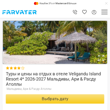
Кэшбек 3% от
Mastercard
Більше
9.4

Туры и цены на отдых в отеле Veligandu Island
Resort 4* 2026-2027 Мальдивы, Ари & Расду
Атоллы
Мальдивы, Ари & Расду Атоллы
Выбрать дату