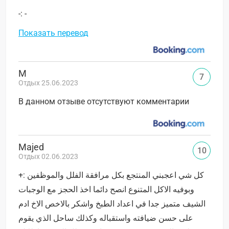
-: -
Показать перевод
M
7
Отдых 25.06.2023
В данном отзыве отсутствуют комментарии
Majed
10
Отдых 02.06.2023
+: كل شي اعجبني المنتجع بكل مرافقة الفلل والموظفين
وبوفيه الاكل المتنوع انصح دائما اخذ الحجز مع الوجبات
الشيف متميز جدا في اعداد الطبخ واشكر بالاخص الاخ ادم
على حسن ضيافته واستقباله وكذلك ساحل الذي يقوم