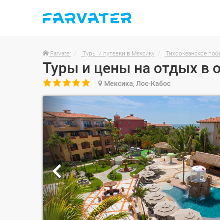
Farvater
Туры и путевки в Мексику
Тихоокеанское поб

Мексика, Лос-Кабос