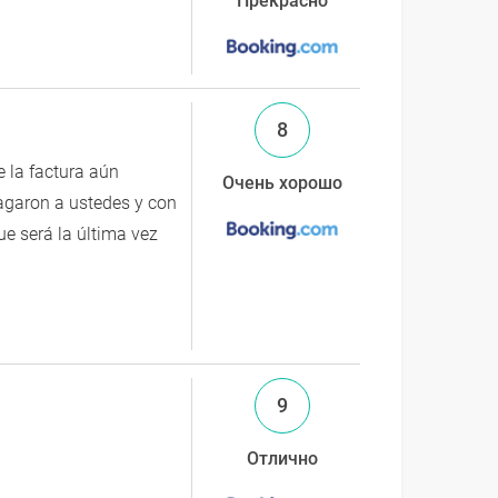
Прекрасно
8
e la factura aún
Очень хорошо
agaron a ustedes y con
e será la última vez
9
Отлично