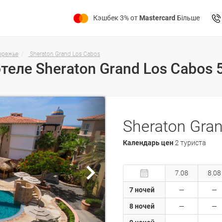
Кэшбек 3% от
Mastercard
Більше
ережье
Sheraton Grand Los Cabos
Календарь цен
2 туриста
7.08
8.08
7 ночей
8 ночей