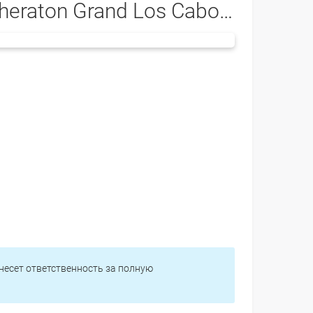
heraton Grand Los Cabos 5*
 несет ответственность за полную