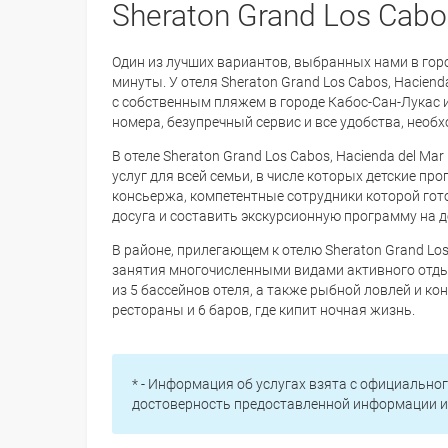
Sheraton Grand Los Cabo
Один из лучших вариантов, выбранных нами в гор
минуты. У отеля Sheraton Grand Los Cabos, Hacien
с собственным пляжем в городе Кабос-Сан-Лукас 
номера, безупречный сервис и все удобства, нео
В отеле Sheraton Grand Los Cabos, Hacienda del 
услуг для всей семьи, в числе которых детские пр
консьержа, компетентные сотрудники которой го
досуга и составить экскурсионную программу на д
В районе, прилегающем к отелю Sheraton Grand Los
занятия многочисленными видами активного отды
из 5 бассейнов отеля, а также рыбной ловлей и к
рестораны и 6 баров, где кипит ночная жизнь.
* - Информация об услугах взята с официальног
достоверность предоставленной информации и 