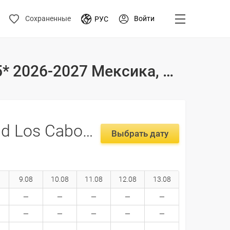
Войти
Сохраненные
РУС
Туры и цены на отдых в отеле Sheraton Grand Los Cabos 5* 2026-2027 Мексика, Лос-Кабос
Sheraton Grand Los Cabos 5*
Выбрать дату
9.08
10.08
11.08
12.08
13.08