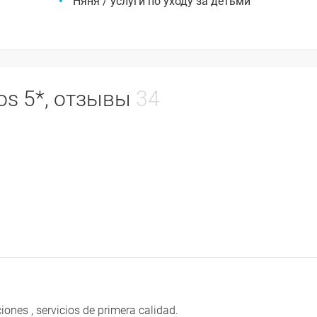
Няня / услуги по уходу за детьми
bos 5*, отзывы
34
iones , servicios de primera calidad.