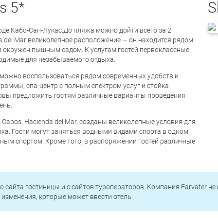
s 5*
S
оде Кабо-Сан-Лукас.До пляжа можно дойти всего за 2
da del Mar великолепное расположение — он находится рядом
и окружен пышным садом. К услугам гостей первоклассные
бходимые для незабываемого отдыха.
Mar можно воспользоваться рядом современных удобств и
ограммы, спа-центр с полным спектром услуг и стойка
товы предложить гостям различные варианты проведения
ень.
 Cabos, Hacienda del Mar, созданы великолепные условия для
ха. Гости могут заняться водными видами спорта в одном
онным спортом. Кроме того, в распоряжении гостей различные
о сайта гостиницы и с сайтов туроператоров. Компания Farvater не
изменения, которые может ввести отель.