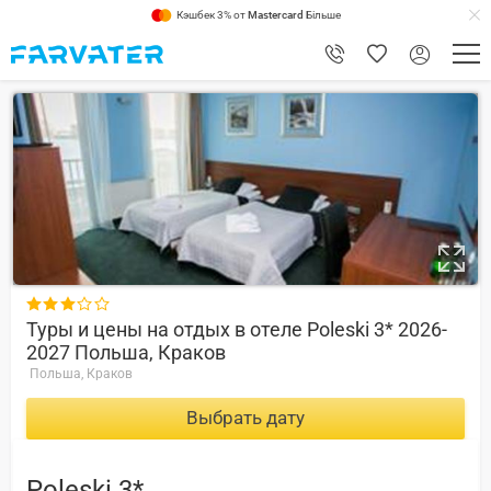
Кэшбек 3% от
Mastercard
Більше
8.8

Туры и цены на отдых в отеле Poleski 3* 2026-
2027 Польша, Краков
Польша, Краков
Выбрать дату
Poleski 3*