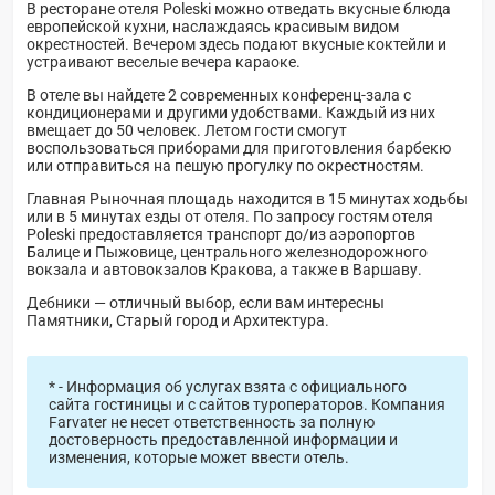
В ресторане отеля Poleski можно отведать вкусные блюда
европейской кухни, наслаждаясь красивым видом
окрестностей. Вечером здесь подают вкусные коктейли и
устраивают веселые вечера караоке.
В отеле вы найдете 2 современных конференц-зала с
кондиционерами и другими удобствами. Каждый из них
вмещает до 50 человек. Летом гости смогут
воспользоваться приборами для приготовления барбекю
или отправиться на пешую прогулку по окрестностям.
Главная Рыночная площадь находится в 15 минутах ходьбы
или в 5 минутах езды от отеля. По запросу гостям отеля
Poleski предоставляется транспорт до/из аэропортов
Балице и Пыжовице, центрального железнодорожного
вокзала и автовокзалов Кракова, а также в Варшаву.
Дебники — отличный выбор, если вам интересны
Памятники, Старый город и Архитектура.
* - Информация об услугах взята с официального
сайта гостиницы и с сайтов туроператоров. Компания
Farvater не несет ответственность за полную
достоверность предоставленной информации и
изменения, которые может ввести отель.