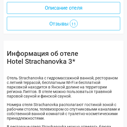
Описание отеля
Отзывы
11
Информация об отеле
Hotel Strachanovka 3*
Отель Strachanovka с гидромассажной ванной, рестораном
с летней террасой, бесплатным Wi-Fi и бесплатной
парковкой находится в Янской долине на территории
региона Липтов. В отеле можно пользоваться травяной
паровой сауной и финской сауной.
Номера отеля Strachanovka располагают гостиной зоной с
рабочим столом, телевизором со спутниковыми каналами и
собственной ванной комнатой с туалетно-косметическими
принадлежностями.
В ресторане отеля Strachanovka можно отведать блюда