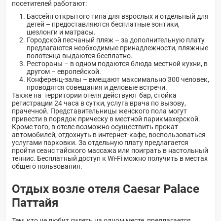
посетителей работают:
Бассейн открытого типа для взрослых и отдельный для
детей – предоставляются бесплатные зонтики,
шезлонги и матрасы.
Городской песчаный пляж – за дополнительную плату
предлагаются необходимые принадлежности, пляжные
полотенца выдаются бесплатно.
Рестораны – в одном подаются блюда местной кухни, в
другом – европейской.
Конференц-залы – вмещают максимально 300 человек,
проводятся совещания и деловые встречи.
Также на территории отеля действуют бар, стойка
регистрации 24 часа в сутки, услуга врача по вызову,
прачечной. Представительницы женского пола могут
привести в порядок прическу в местной парикмахерской.
Кроме того, в отеле возможно осуществить прокат
автомобилей, отдохнуть в интернет-кафе, воспользоваться
услугами парковки. За отдельную плату предлагается
пройти сеанс тайского массажа или поиграть в настольный
теннис. Бесплатный доступ к Wi-Fi можно получить в местах
общего пользования.
Отдых возле отеля Caesar Palace
Паттайя
Тем, кто не любит сидеть на одном месте, предлагается