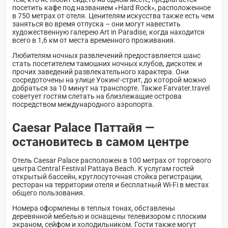
посетить кафе под названием «Hard Rock», расположенное
в 750 метрах от отеля. Ценителям искусства также есть чем
заняться во время отпуска – они могут навестить
художественную галерею Art in Paradise, когда находится
всего в 1,6 км от места временного проживания.
Любителям ночных развлечений предоставляется шанс
стать посетителем тамошних ночных клубов, дискотек и
прочих заведений развлекательного характера. Они
сосредоточены на улице Уокинг-стрит, до которой можно
добраться за 10 минут на транспорте. Также Farvater.travel
советует гостям слетать на близлежащие острова
посредством международного аэропорта.
Caesar Palace Паттайя —
остановитесь в самом центре
Отель Caesar Palace расположен в 100 метрах от торгового
центра Central Festival Pattaya Beach. К услугам гостей
открытый бассейн, круглосуточная стойка регистрации,
ресторан на территории отеля и бесплатный Wi-Fi в местах
общего пользования.
Номера оформлены в теплых тонах, обставлены
деревянной мебелью и оснащены телевизором с плоским
экраном, сейфом и холодильником. Гости также могут