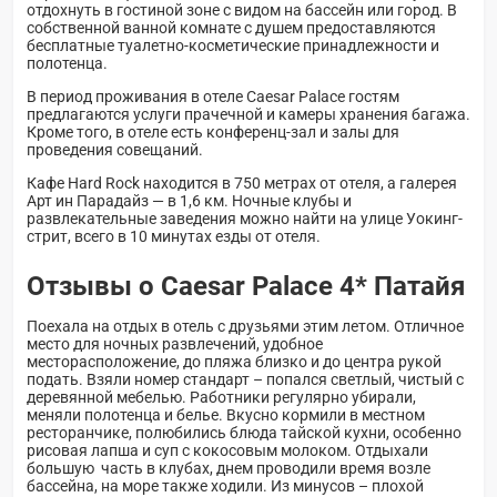
отдохнуть в гостиной зоне с видом на бассейн или город. В
собственной ванной комнате с душем предоставляются
бесплатные туалетно-косметические принадлежности и
полотенца.
В период проживания в отеле Caesar Palace гостям
предлагаются услуги прачечной и камеры хранения багажа.
Кроме того, в отеле есть конференц-зал и залы для
проведения совещаний.
Кафе Hard Rock находится в 750 метрах от отеля, а галерея
Арт ин Парадайз — в 1,6 км. Ночные клубы и
развлекательные заведения можно найти на улице Уокинг-
стрит, всего в 10 минутах езды от отеля.
Отзывы о Caesar Palace 4* Патайя
Поехала на отдых в отель с друзьями этим летом. Отличное
место для ночных развлечений, удобное
месторасположение, до пляжа близко и до центра рукой
подать. Взяли номер стандарт – попался светлый, чистый с
деревянной мебелью. Работники регулярно убирали,
меняли полотенца и белье. Вкусно кормили в местном
ресторанчике, полюбились блюда тайской кухни, особенно
рисовая лапша и суп с кокосовым молоком. Отдыхали
большую часть в клубах, днем проводили время возле
бассейна, на море также ходили. Из минусов – плохой