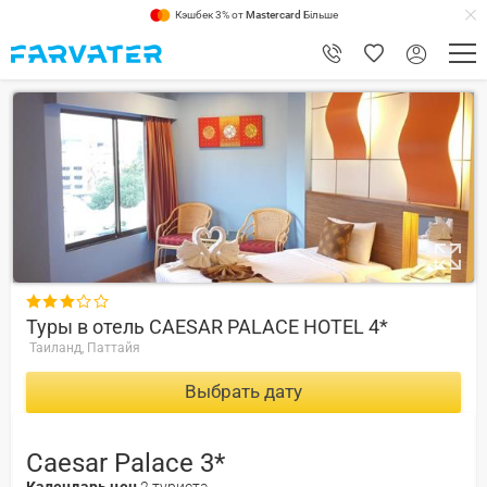
Кэшбек 3% от
Mastercard
Більше
7.2

Туры в отель CAESAR PALACE HOTEL 4*
Таиланд, Паттайя
Выбрать дату
Caesar Palace 3*
Календарь цен
2 туриста