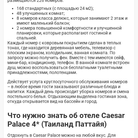
размещаются 226 номеров:
168 стандартных (с площадью 24 м2);
48 улучшенных комнат;
8 номеров класса делюкс, которые занимают 2 этаж и
имеют маленький балкон;
2 номера повышенной комфортности и улучшенной
планировки, которые располагают гостиной и
спальней.
Каждый номер с ковровым покрытием сделан в теплых
тонах, где находится деревянная мебель, телевизор с
плоским экраном, холодильник, ванная комната. По
запросу можно получить фен. Вместе с тем имеются сейф,
мини-бар, кондиционер, телефон. В ванной комнате встроен
душ, можно воспользоваться бесплатными туалетными
принадлежностями, полотенцами.
Действует услуга круглосуточного обслуживания номеров
– в любое время гости заказывают различные блюда и
напитки. Каждый день происходит уборка номеров и смена
постельного белья. Отдыхающим выделена гостиная зона,
откуда открывается вид на бассейн и город.
Что нужно знать об отеле Caesar
Palace 4* (Таиланд Паттайя)
Отдохнуть в Caesar Palace можно на любой вкус. Для