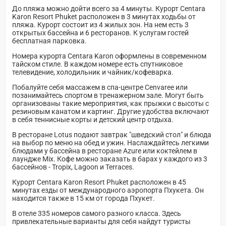
До пляжа можно дойти всего за 4 минуты. Курорт Centara
Karon Resort Phuket расположен в 3 минутах ходьбы от
пляжа. Курорт состоит из 4 жилых зон. На нем есть 3
открытых бассейна и 6 ресторанов. К услугам гостей
бесплатная парковка.
Номера курорта Centara Karon оформлены в современном
тайском стиле. В каждом номере есть спутниковое
телевидение, холодильник и чайник/кофеварка.
Побалуйте себя массажем в спа-центре Cenvaree или
позанимайтесь спортом в тренажерном зале. Могут быть
организованы такие мероприятия, как прыжки с высоты с
резиновым канатом и картинг. Другие удобства включают
в себя теннисные корты и детский центр отдыха.
В ресторане Lotus подают завтрак "шведский стол" и блюда
на выбор по меню на обед и ужин. Наслаждайтесь легкими
блюдами у бассейна в ресторане Azure или коктейлем в
лаундже Mix. Кофе можно заказать в барах у каждого из 3
бассейнов - Tropix, Lagoon и Terraces.
Курорт Centara Karon Resort Phuket расположен в 45
минутах езды от международного аэропорта Пхукета. Он
находится также в 15 км от города Пхукет.
В отеле 335 номеров самого разного класса. Здесь
привлекательные варианты для себя найдут туристы