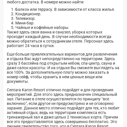
любого достатка. В номере можно найти:
Балкон или террасу. В зависимости от класса жилья.
Кондиционер.
Телевизор.
Мини-бар.
Чайные и кофейные наборы.
Также здесь своя ванна и санузел, уборка которых
проходит каждый день. В случае необходимости всегда
можно обратиться к сотрудникам отеля. Персонал здесь
работает 24 часа в сутки.
Еще больше привлекательных вариантов для развлечения
и отдыха Вас ждут непосредственно на территории. Здесь
сразу 3 бассейна под открытым небом, спа-центр, сауна и
даже салон красоты. И на отдыхе Вы сможете выглядеть на
все 100%. За дополнительную плату можно заказать в
номер сейф, чтобы хранить в нем ценные вещи или
документы.
Centara Karon Resort отлично подойдет и для проведения
мероприятий. Для этого здесь предназначен специальный
зал. Питание в отеле осуществляется по принципу “все
включено”, если другое не предусмотрено и не оговорено
заранее. Данное место отлично подойдет для тех, кто любит
активный отдых, ведь на территории комплекса есть
тренажерный зал и даже целых 2 теннисных корта. Причем
все это предоставляется здесь совершенно бесплатно. Это
лишнее свидетельство того, что в Centara Karon Resort