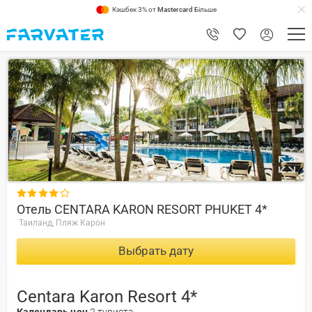
Кэшбек 3% от
Mastercard
Більше
7.6

Отель CENTARA KARON RESORT PHUKET 4*
Таиланд, Пляж Карон
Выбрать дату
Centara Karon Resort 4*
Календарь цен
2 туриста