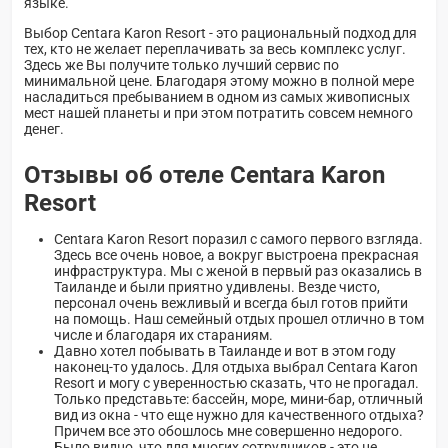
языке.
Выбор Centara Karon Resort - это рациональный подход для
тех, кто не желает переплачивать за весь комплекс услуг.
Здесь же Вы получите только лучший сервис по
минимальной цене. Благодаря этому можно в полной мере
насладиться пребыванием в одном из самых живописных
мест нашей планеты и при этом потратить совсем немного
денег.
Отзывы об отеле Centara Karon
Resort
Centara Karon Resort поразил с самого первого взгляда.
Здесь все очень новое, а вокруг выстроена прекрасная
инфраструктура. Мы с женой в первый раз оказались в
Таиланде и были приятно удивлены. Везде чисто,
персонал очень вежливый и всегда был готов прийти
на помощь. Наш семейный отдых прошел отлично в том
числе и благодаря их стараниям.
Давно хотел побывать в Таиланде и вот в этом году
наконец-то удалось. Для отдыха выбрал Centara Karon
Resort и могу с уверенностью сказать, что не прогадал.
Только представьте: бассейн, море, мини-бар, отличный
вид из окна - что еще нужно для качественного отдыха?
Причем все это обошлось мне совершенно недорого.
Было видно, что для многих сотрудников - это не