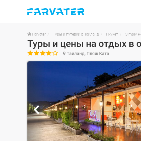
Farvater
Туры и путевки в Таиланд
Пхукет
Simply Re

Таиланд, Пляж Ката