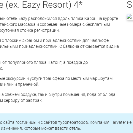
 (ex. Eazy Resort) 4*
Si
ный отель Eazy расположился вдоль пляжа Карон на курорте
н тайского массажа и современные номера с бесплатным
лосуточная стойка регистрации.
 с плоским экраном и принадлежностями для чая/кофе.
дильными принадлежностями. С балкона открывается вид на
ы от популярного пляжа Патонг, а поездка до
с.
ые экскурсии и услуги трансфера по местным маршрутам.
и няни и прачечной.
к на свежем воздухе, так и внутри помещения, подают блюда
ем сервируют завтрак.
о сайта гостиницы и с сайтов туроператоров. Компания Farvater не
изменения, которые может ввести отель.