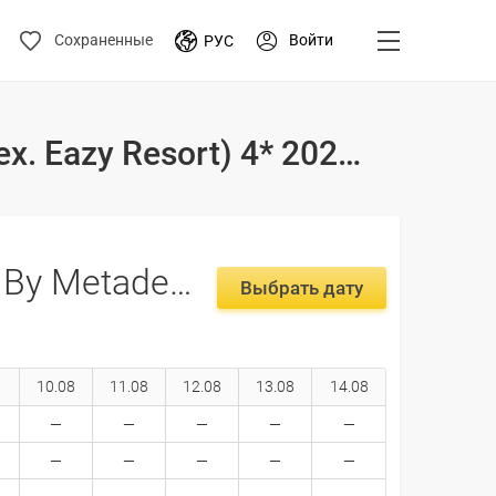
Войти
Сохраненные
РУС
Туры и цены на отдых в отеле Simply Resort By Metadee (ex. Eazy Resort) 4* 2026-2027 Таиланд, Пляж Ката
Simply Resort By Metadee (ex. Eazy Resort) 4*
Выбрать дату
10.08
11.08
12.08
13.08
14.08