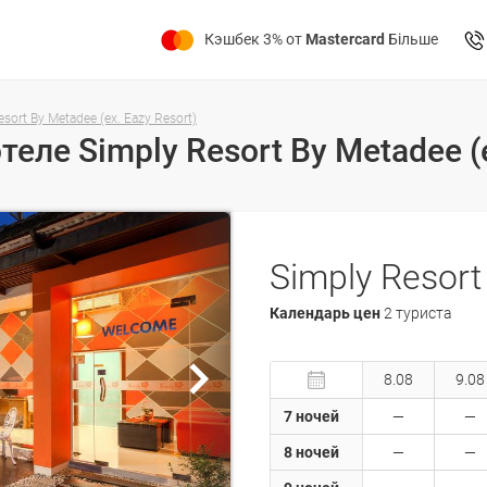
Кэшбек 3% от
Mastercard
Більше
sort By Metadee (ex. Eazy Resort)
Календарь цен
2 туриста
8.08
9.08
7 ночей
8 ночей