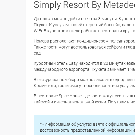
Simply Resort By Metadee
До пляжа можно дойти всего за 3 минуты. Курорт
Пхукет. К услугам гостей открытый бассейн, сало
WiFi. В курортном отеле работает ресторан и круг
Номера располагают кондиционером, телевизором
Также гости могут воспользоваться сейфом и гла
сад.
Курортный отель Eazy находится в 20 минутах езд
международного аэропорта Пхукета занимает 1 ча
В экскурсионном бюро можно заказать однодневн
Кроме того, гости смогут воспользоваться услугам
В ресторане Spice House, где гости могут сесть ка
тайской и интернациональной кухни. По утрам в н
* - Информация об услугах взята с официальног
достоверность предоставленной информации и 