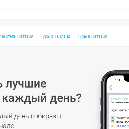
гие отели Паттайя
Туры в Таиланд
Туры в Паттайя
ь лучшие
в каждый день?
дый день собирают
нале.