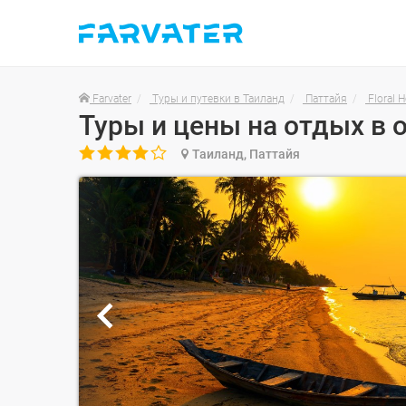
Farvater
Туры и путевки в Таиланд
Паттайя
Floral H

Таиланд, Паттайя