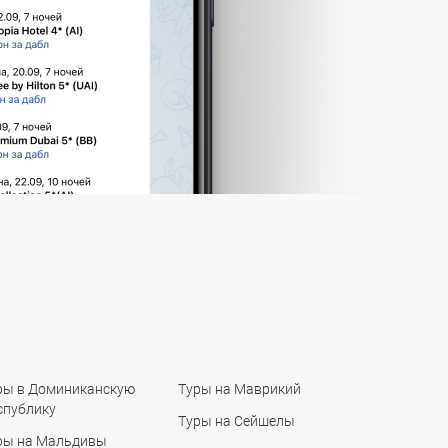
ры в Доминиканскую
Туры на Маврикий
спублику
Туры на Сейшелы
ры на Мальдивы