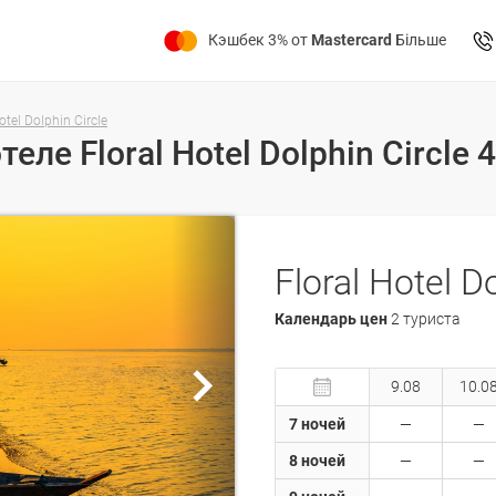
Кэшбек 3% от
Mastercard
Більше
otel Dolphin Circle
Календарь цен
2 туриста
9.08
10.0
7 ночей
8 ночей