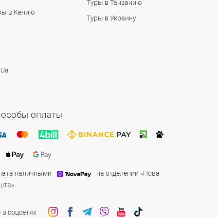
Туры в Танзанию
ры в Кению
Туры в Украину
 Ua
пособы оплаты
лата наличными
на отделении «Нова
шта»
 в соцсетях