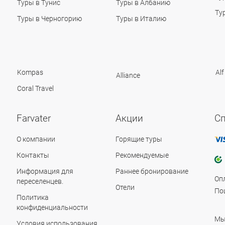
Туры в Тунис
Туры в Албанию
Ту
Туры в Черногорию
Туры в Италию
Kompas
Alf
Alliance
Coral Travel
Farvater
Акции
С
О компании
Горящие туры
Контакты
Рекомендуемые
Информация для
Раннее бронирование
Оп
переселенцев.
Отели
По
Политика
конфиденциальности
Мы
Условия использования