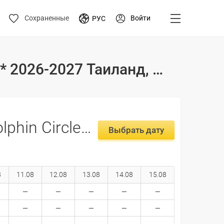
Войти
Сохраненные
РУС
Туры и цены на отдых в отеле Floral Hotel Dolphin Circle 4* 2026-2027 Таиланд, Паттайя
Floral Hotel Dolphin Circle 4*
Выбрать дату
8
11.08
12.08
13.08
14.08
15.08