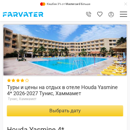
Кэшбек 3% от
Mastercard
Більше
7.2

Туры и цены на отдых в отеле Houda Yasmine
4* 2026-2027 Тунис, Хаммамет
Тунис, Хаммамет
Выбрать дату
Houda Yasmine 4*