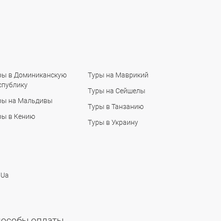
ры в Доминиканскую
Туры на Маврикий
спублику
Туры на Сейшелы
ры на Мальдивы
Туры в Танзанию
ры в Кению
Туры в Украину
 Ua
пособы оплаты