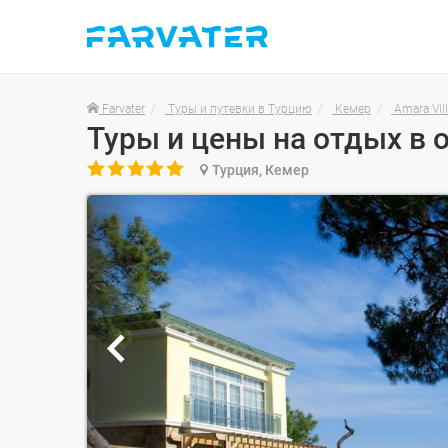
Farvater
Туры и путевки в Турцию
Кемер
Amara Vill
Туры и цены на отдых в о

Турция, Кемер