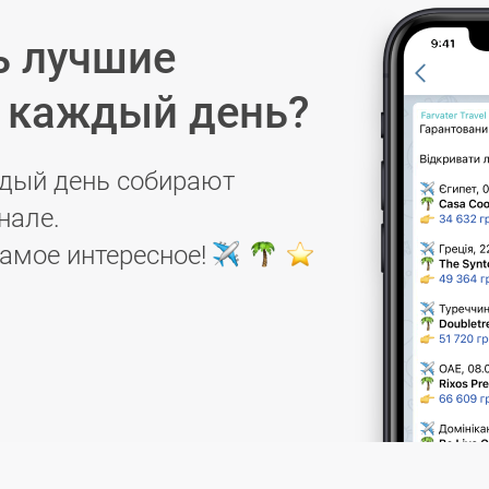
ь лучшие
в каждый день?
дый день собирают
нале.
самое интересное!