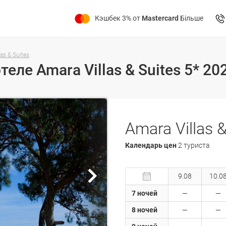
Кэшбек 3% от
Mastercard
Більше
as & Suites
теле Amara Villas & Suites 5* 2
Amara Villas &
Календарь цен
2 туриста
9.08
10.0
7 ночей
8 ночей