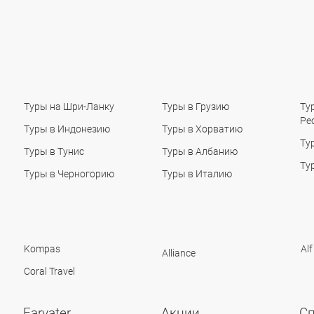
Туры на Шри-Ланку
Туры в Грузию
Ту
Ре
Туры в Индонезию
Туры в Хорватию
Ту
Туры в Тунис
Туры в Албанию
Ту
Туры в Черногорию
Туры в Италию
Kompas
Alf
Alliance
Coral Travel
Farvater
Акции
С