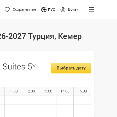
Войти
Сохраненные
РУС
026-2027 Турция, Кемер
 Suites 5*
Выбрать дату
8
11.08
12.08
13.08
14.08
15.08