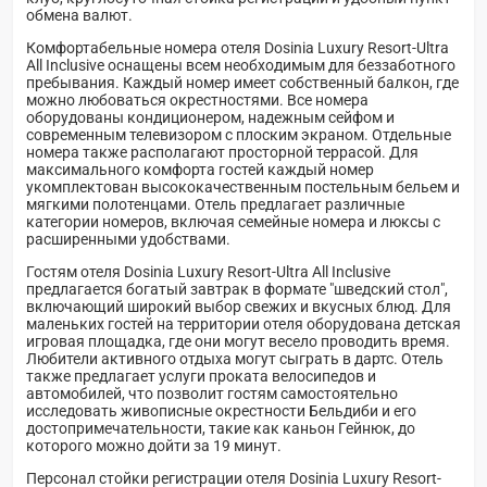
обмена валют.
Комфортабельные номера отеля Dosinia Luxury Resort-Ultra
All Inclusive оснащены всем необходимым для беззаботного
пребывания. Каждый номер имеет собственный балкон, где
можно любоваться окрестностями. Все номера
оборудованы кондиционером, надежным сейфом и
современным телевизором с плоским экраном. Отдельные
номера также располагают просторной террасой. Для
максимального комфорта гостей каждый номер
укомплектован высококачественным постельным бельем и
мягкими полотенцами. Отель предлагает различные
категории номеров, включая семейные номера и люксы с
расширенными удобствами.
Гостям отеля Dosinia Luxury Resort-Ultra All Inclusive
предлагается богатый завтрак в формате "шведский стол",
включающий широкий выбор свежих и вкусных блюд. Для
маленьких гостей на территории отеля оборудована детская
игровая площадка, где они могут весело проводить время.
Любители активного отдыха могут сыграть в дартс. Отель
также предлагает услуги проката велосипедов и
автомобилей, что позволит гостям самостоятельно
исследовать живописные окрестности Бельдиби и его
достопримечательности, такие как каньон Гейнюк, до
которого можно дойти за 19 минут.
Персонал стойки регистрации отеля Dosinia Luxury Resort-