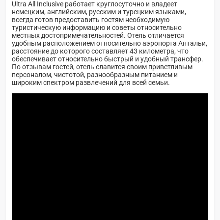
Ultra All Inclusive работает круглосуточно и владеет
немецким, английским, русским и турецким языками,
всегда готов предоставить гостям необходимую
туристическую информацию и советы относительно
местных достопримечательностей. Отель отличается
удобным расположением относительно аэропорта Антальи,
расстояние до которого составляет 43 километра, что
обеспечивает относительно быстрый и удобный трансфер.
По отзывам гостей, отель славится своим приветливым
персоналом, чистотой, разнообразным питанием и
широким спектром развлечений для всей семьи.