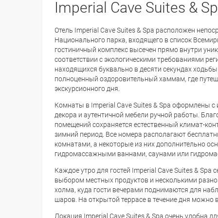
Imperial Cave Suites & Sp
Отель Imperial Cave Suites & Spa расположен непос
Национального парка, входящего в список Всеми
гостиничный комплекс высечен прямо внутри уник
соответствии с экологическими требованиями реги
находящихся буквально в десяти секундах ходьбы 
полноценный оздоровительный хаммам, где путеш
экскурсионного дня.
Комнаты в Imperial Cave Suites & Spa оформлены
декора и аутентичной мебели ручной работы. Благ
помещений сохраняется естественный климат-конт
зимний период. Все номера располагают беспла
комнатами, а некоторые из них дополнительно о
гидромассажными ваннами, саунами или гидром
Каждое утро для гостей Imperial Cave Suites & Sp
выбором местных продуктов и несколькими разно
холма, куда гости вечерами поднимаются для наб
шаров. На открытой террасе в течение дня можно 
Локация Imperial Cave Suites & Spa очень удобна д