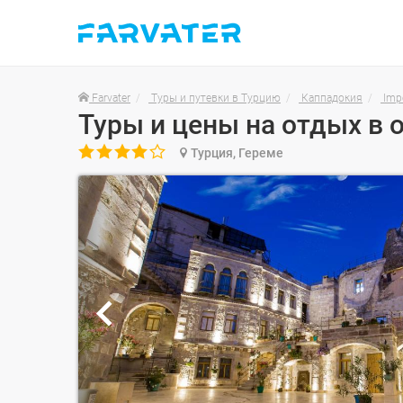
Farvater
Туры и путевки в Турцию
Каппадокия
Impe

Турция, Гереме