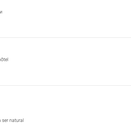
и
hôtel
 ser natural