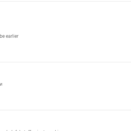
be earlier
и