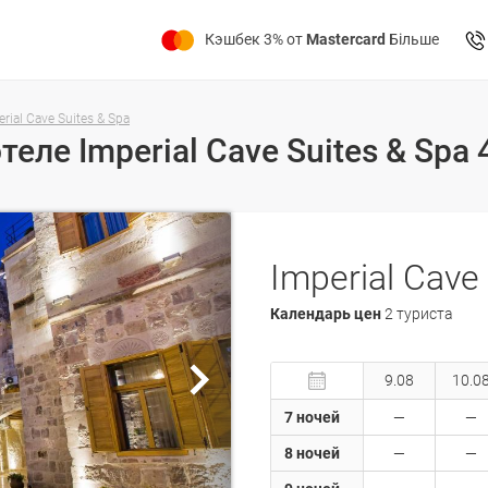
Кэшбек 3% от
Mastercard
Більше
rial Cave Suites & Spa
Календарь цен
2 туриста
9.08
10.0
7 ночей
8 ночей