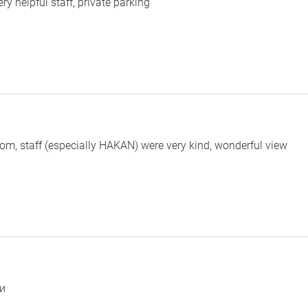
ry helpful staff, private parking
room, staff (especially HAKAN) were very kind, wonderful view
и