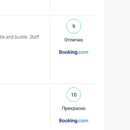
9
le and bustle. Staff
Отлично
10
Прекрасно