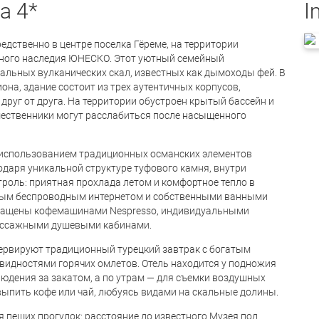
a 4*
I
редственно в центре поселка Гёреме, на территории
рного наследия ЮНЕСКО. Этот уютный семейный
альных вулканических скал, известных как дымоходы фей. В
она, здание состоит из трех аутентичных корпусов,
друг от друга. На территории обустроен крытый бассейн и
ественники могут расслабиться после насыщенного
 с использованием традиционных османских элементов
одаря уникальной структуре туфового камня, внутри
роль: приятная прохлада летом и комфортное тепло в
тным беспроводным интернетом и собственными ванными
снащены кофемашинами Nespresso, индивидуальными
ассажными душевыми кабинами.
a сервируют традиционный турецкий завтрак с богатым
видностями горячих омлетов. Отель находится у подножия
людения за закатом, а по утрам — для съемки воздушных
выпить кофе или чай, любуясь видами на скальные долины.
ля пеших прогулок: расстояние до известного Музея под