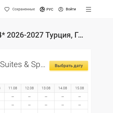
Войти
Сохраненные
РУС
Туры и цены на отдых в отеле Imperial Cave Suites & Spa 4* 2026-2027 Турция, Гереме
Imperial Cave Suites & Spa 4*
Выбрать дату
8
11.08
12.08
13.08
14.08
15.08