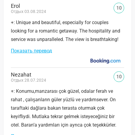
Erol
10
Отдых 03.08.2024
+: Unique and beautiful, especially for couples
looking for a romantic getaway. The hospitality and
service was unparalleled. The view is breathtaking!
Показать перевод
Nezahat
10
Отдых 28.07.2024
+: Konumu,manzarası çok güzel, odalar ferah ve
rahat , çalışanların güler yüzlü ve yardımsever. On
taraftaki dağlara bakan terasta oturmak çok
keyifliydi. Mutlaka tekrar gelmek isteyeceğiniz bir
otel. Baran’a yardımları için ayrıca çok teşekkürler.