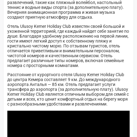
развлечений, такие как пляжный волейбол, настольный
теннис и водные виды спорта (за дополнительную плату).
Вечерняя анимационная программа и живая музыка
создают приятную атмосферу для отдыха.
Отель Ulusoy Kemer Holiday Club известен своей большой и
ухоженной территорией, где каждый найдет себе занятие по
душе. Благодаря удобному расположению на первой линии,
гости имеют легкий доступ к собственному пляжу и
кристально чистому морю. По отзывам туристов, отель
отличается приветливым и внимательным персоналом,
чистотой номеров и качественным сервисом. Отель
предлагает различные типы номеров, включая семейные
номера с просторными комнатами.
Расстояние от курортного отеля Ulusoy Kemer Holiday Club
до центра Кемера составляет 9 км. До международного
аэропорта Анталья — 85 км. Отель предлагает услуги
трансфера до аэропорта (за дополнительную плату). Ulusoy
Kemer Holiday Club является отличным выбором для семей с
детьми и всех, кто ценит комфортный отдых на берегу моря
с разнообразными удобствами и развлечениями.