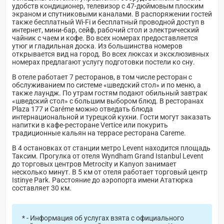
удобств кондиционер, телевизор с 47-дюймовым плоским
экраном и спутниковыми каналами. В распоряжении гостей
также бесплатный Wi-Fi и бесплатный проводной доступ в
интернет, мини-бар, сейф, рабочий стол и электрический
чайник с чаем и кофе. Во всех номерах предоставляется
утюг и гладильная доска. Из большинства номеров
открывается вид на город. Во всех люксах и эксклюзивных
номерах предлагают услугу подготовки постели ко сну.
В отеле работает 7 ресторанов, в том числе ресторан с
обслуживанием по системе «шведский стол» и по меню, а
также лаундж. По утрам гостям подают обильный завтрак
«шведский стол» с большим выбором блюд. В ресторанах
Plaza 177 и Caréme можно отведать блюда
интернациональной и турецкой кухни. Гости могут заказать
напитки в кафе-ресторане Vertice или покурить
традиционные кальян на террасе ресторана Careme.
В 4 остановках от станции метро Levent находится площадь
Таксим. Прогулка от отеля Wyndham Grand Istanbul Levent
до торговых центров Metrocity и Kanyon занимает
несколько минут. В 5 км от отеля работает торговый центр
Istinye Park. Расстояние до аэропорта имени Ататюрка
составляет 30 км.
* - Информация об услугах взята с официального