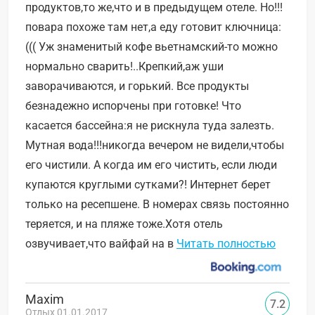
продуктов,то же,что и в предыдущем отеле. Но!!!
повара похоже там нет,а еду готовит ключница:
((( Уж знаменитый кофе вьетнамский-то можно
нормально сварить!..Крепкий,аж уши
заворачиваются, и горький. Все продукты
безнадежно испорчены при готовке! Что
касается бассейна:я не рискнула туда залезть.
Мутная вода!!!никогда вечером не видели,чтобы
его чистили. А когда им его чистить, если люди
купаются круглыми сутками?! Интернет берет
только на ресепшене. В номерах связь постоянно
теряется, и на пляже тоже.Хотя отель
озвучивает,что вайфай на в
Читать полностью
Maxim
7.2
Отдых 01.01.2017