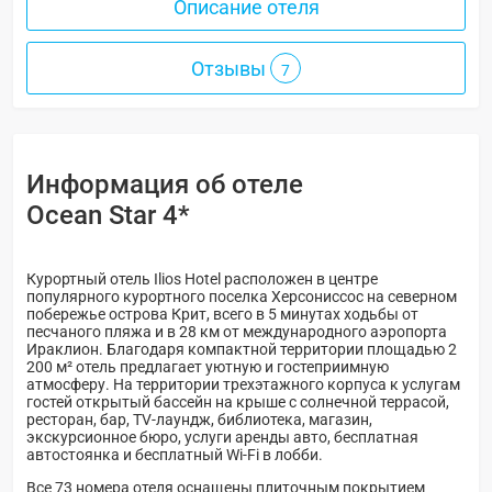
Описание отеля
Отзывы
7
Информация об отеле
Ocean Star 4*
Курортный отель Ilios Hotel расположен в центре
популярного курортного поселка Херсониссос на северном
побережье острова Крит, всего в 5 минутах ходьбы от
песчаного пляжа и в 28 км от международного аэропорта
Ираклион. Благодаря компактной территории площадью 2
200 м² отель предлагает уютную и гостеприимную
атмосферу. На территории трехэтажного корпуса к услугам
гостей открытый бассейн на крыше с солнечной террасой,
ресторан, бар, TV-лаундж, библиотека, магазин,
экскурсионное бюро, услуги аренды авто, бесплатная
автостоянка и бесплатный Wi-Fi в лобби.
Все 73 номера отеля оснащены плиточным покрытием