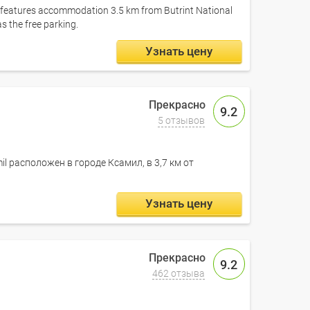
l features accommodation 3.5 km from Butrint National
as the free parking.
Узнать цену
9.2
5 отзывов
l расположен в городе Ксамил, в 3,7 км от
Узнать цену
9.2
462 отзыва