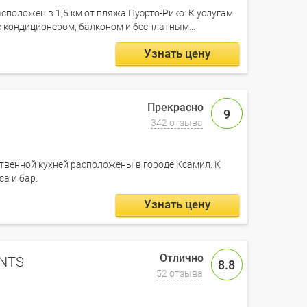
расположен в 1,5 км от пляжа Пуэрто-Рико. К услугам
 с кондиционером, балконом и бесплатным...
Узнать цену
9
342 отзыва
ственной кухней расположены в городе Ксамил. К
са и бар.
Узнать цену
ENTS
8.8
52 отзыва