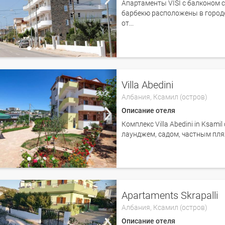
Апартаменты VISI с балконом 
барбекю расположены в городе 
от...
Villa Abedini
Албания,
Ксамил (остров)
Описание отеля
Комплекс Villa Abedini in Ksam
лаунджем, садом, частным пл
Apartaments Skrapalli
Албания,
Ксамил (остров)
Описание отеля