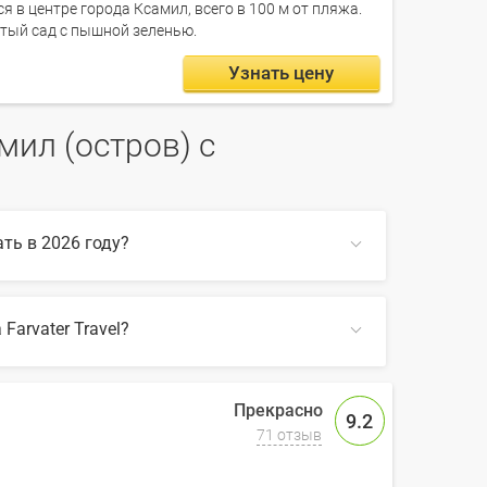
я в центре города Ксамил, всего в 100 м от пляжа.
стый сад с пышной зеленью.
Узнать цену
ил (остров) с
ть в 2026 году?
arvater Travel?
ом по сайту, также на Farvater Travel вы
СВЕРНУТЬ
ров) с апартаментами
9.2
71 отзыв
СВЕРНУТЬ