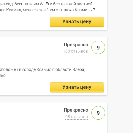
 на сад, бесплатным Wi-Fi и бесплатной частной
е Ксамил, менее чем в 1 км от пляжа Ксамиль 7.
Узнать цену
9
188 отзывов
асположен в городе Ксамил в области Влёра,
ико.
Узнать цену
9
95 отзывов