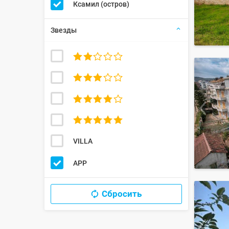
Ксамил (остров)
Звезды




VILLA
APP
Сбросить