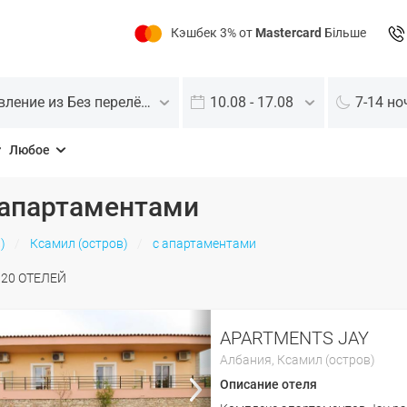
Кэшбек 3% от
Mastercard
Більше
Отправление из Без перелёта
10.08 - 17.08
7-14 но
Любое
 апартаментами
)
Ксамил (остров)
с апартаментами
О
20
ОТЕЛЕЙ
APARTMENTS JAY
Албания,
Ксамил (остров)
Описание отеля