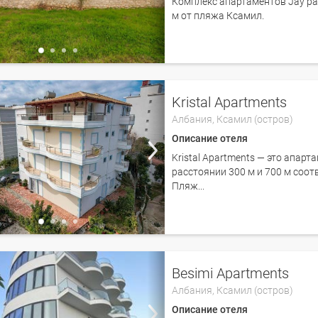
Комплекс апартаментов Jay ра
м от пляжа Ксамил.
Kristal Apartments
Албания,
Ксамил (остров)
Описание отеля
Kristal Apartments — это апар
расстоянии 300 м и 700 м соо
Пляж...
Besimi Apartments
Албания,
Ксамил (остров)
Описание отеля