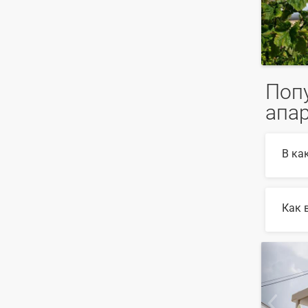
Попу
апа
В ка
В 202
Как 
Для в
найде