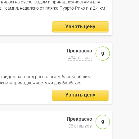
с видом на озеро, садом и принадлежностями для
Ксамил, недалеко от пляжа Пуэрто-Рико и в 2,4 км
Узнать цену
9
434 отзыва
il с видом на город располагает баром, общим
яжем и принадлежностями для барбекю.
Узнать цену
9
58 отзывов