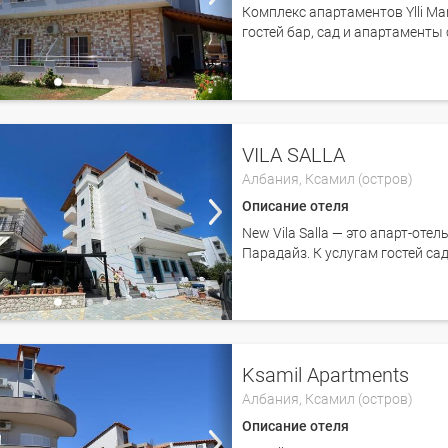
Комплекс апартаментов Ylli Ma
гостей бар, сад и апартаменты
VILA SALLA
Албания,
Ксамил (остров)
Описание отеля
New Vila Salla — это апарт-оте
Парадайз. К услугам гостей сад
Ksamil Apartments
Албания,
Ксамил (остров)
Описание отеля