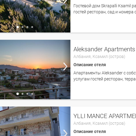
Гостевой дом Skrapalli Ksamil 
гостей ресторан, сад и номера
Aleksander Apartments
Албания,
Ксамил (остров)
Описание отеля
Апартаменты Aleksander с соб
услугам гостей ресторан, терра
YLLI MANCE APARTM
Албания,
Ксамил (остров)
Описание отеля