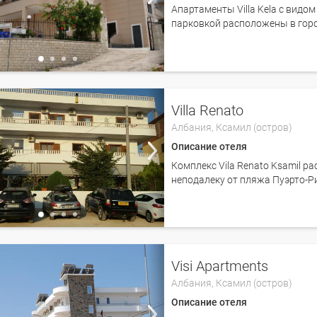
Апартаменты Villa Kela с видом
парковкой расположены в город
Villa Renato
Албания,
Ксамил (остров)
Описание отеля
Комплекс Vila Renato Ksamil р
неподалеку от пляжа Пуэрто-Р
Visi Apartments
Албания,
Ксамил (остров)
Описание отеля