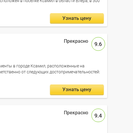
сположен в поселке Ксамил в области Влёра, в 300
Узнать цену
9.6
таменты в городе Ксамил, расположенные на
тветственно от следующих достопримечательностей:
Узнать цену
9.4