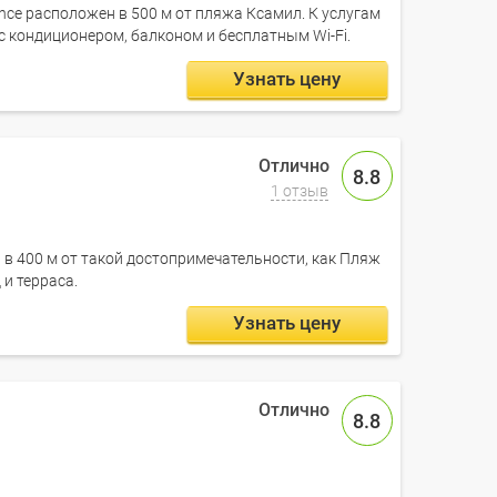
nce расположен в 500 м от пляжа Ксамил. К услугам
 с кондиционером, балконом и бесплатным Wi-Fi.
Узнать цену
8.8
1 отзыв
ль в 400 м от такой достопримечательности, как Пляж
 и терраса.
Узнать цену
8.8