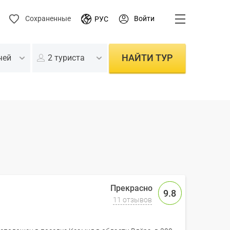
Войти
Сохраненные
РУС
НАЙТИ ТУР
чей
2 туриста
9.8
11 отзывов