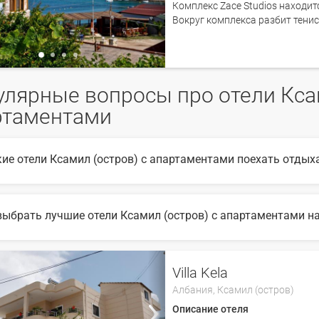
Комплекс Zace Studios находитс
Вокруг комплекса разбит тени
лярные вопросы про отели Ксам
ртаментами
кие отели Ксамил (остров) с апартаментами поехать отдыха
6 году популярны такие отели Ксамил (остров) с апартаментами:
выбрать лучшие отели Ксамил (остров) с апартаментами на F
ыбора подходящего отеля вы можете воспользоваться удобным поиск
те множество фото отелей и отзывов про лучшие отели Ксамил (ост
Villa Kela
Албания,
Ксамил (остров)
Описание отеля