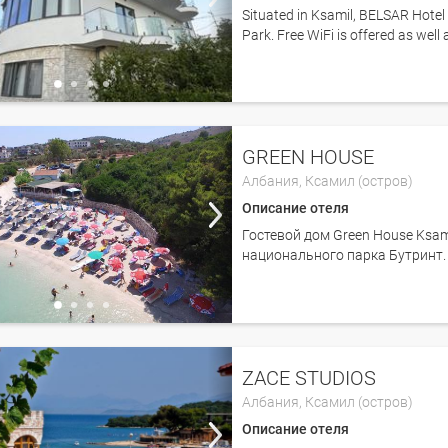
Situated in Ksamil, BELSAR Hote
Park. Free WiFi is offered as well 
GREEN HOUSE
Албания,
Ксамил (остров)
Описание отеля
Гостевой дом Green House Ksami
национального парка Бутринт.
ZACE STUDIOS
Албания,
Ксамил (остров)
Описание отеля