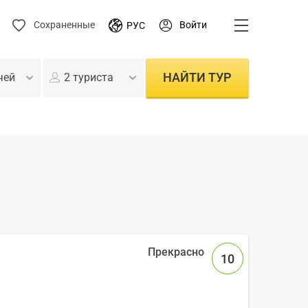
Войти
Сохраненные
РУС
НАЙТИ ТУР
чей
2 туриста
10