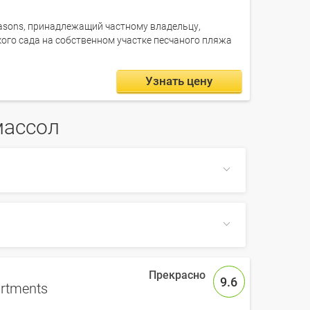
asons, принадлежащий частному владельцу,
ого сада на собственном участке песчаного пляжа
Узнать цену
массол
ом по сайту, также на Farvater Travel вы
СВЕРНУТЬ
9.6
artments
СВЕРНУТЬ