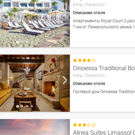
Кипр,
Лимассол
Описание отеля
Апартаменты Royal Court 2 ра
7 км от Лимасольского замка, п

Oinoessa Traditional B
Кипр,
Лимассол
Описание отеля
Гостевой дом Oinoessa Traditio

Alinea Suites Limassol 