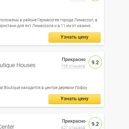
сположены в районе Гермасогея города Лимассол, в
ристани для яхт Лимассола и в 11 км от казино...
Узнать цену
9.2
outique Houses
768 отзывов
nal Boutique находится в центре деревни Лофоу.
Узнать цену
9.2
Center
627 отзывов