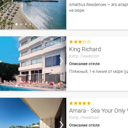
Amathus Residences — это апар
на море.

King Richard
Кипр,
Лимассол
Описание отеля
Пляжный, 1-я линия от моря (у

Amara - Sea Your Only 
Кипр,
Лимассол
Описание отеля