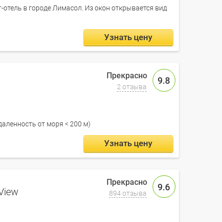
т-отель в городе Лимасол. Из окон открывается вид
Узнать цену
9.8
2 отзыва
даленность от моря < 200 м)
Узнать цену
9.6
View
894 отзыва