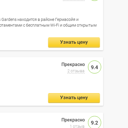
 Gardens находится в районе Гермасойя и
ртаментами с бесплатным Wi-Fi и общим открытым
Узнать цену
9.4
2 отзыва
Узнать цену
9.2
1 отзыв