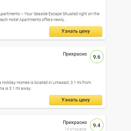
partments – Your Seaside Escape Situated right on the
each Hotel Apartments offers newly...
Узнать цену
9.6
a Holiday Homes is located in Limassol, 3.1 mi from
na is 3.1 mi away.
Узнать цену
9.4
14 отзывов