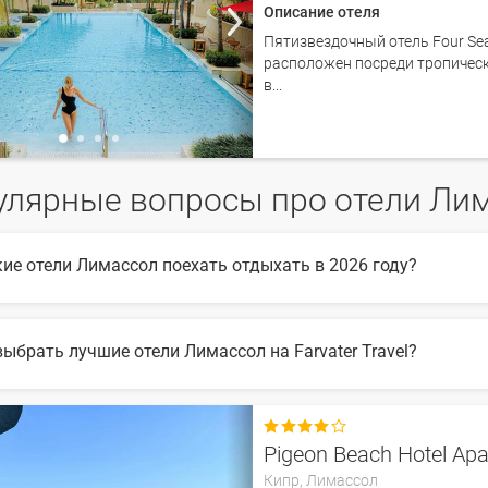
Описание отеля
Пятизвездочный отель Four Se
расположен посреди тропическ
в...
улярные вопросы про отели Ли
кие отели Лимассол поехать отдыхать в 2026 году?
6 году популярны такие отели Лимассол:
выбрать лучшие отели Лимассол на Farvater Travel?
ыбора подходящего отеля вы можете воспользоваться удобным поиск
те множество фото отелей и отзывов про лучшие отели Лимассол

Pigeon Beach Hotel Ap
Кипр,
Лимассол