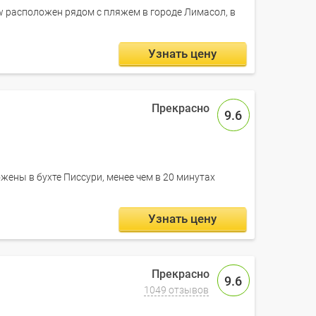
iew расположен рядом с пляжем в городе Лимасол, в
.
Узнать цену
9.6
ены в бухте Писсури, менее чем в 20 минутах
Узнать цену
9.6
1049 отзывов