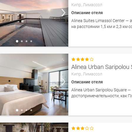
Кипр,
Лимассол
Описание отеля
Alinea Suites Limassol Center 
на расстоянии 1,5 км и 2,3 км с

Alinea Urban Saripolou
Кипр,
Лимассол
Описание отеля
Alinea Urban Saripolou Square —
достопримечательности, как 
