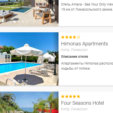
Отель Amara - Sea Your Only V
19 км от Лимасольского замка

Himonas Apartments
Кипр,
Лимассол
Описание отеля
Апартаменты Himonas располож
ходьбы от пляжа.

Four Seasons Hotel
Кипр,
Лимассол