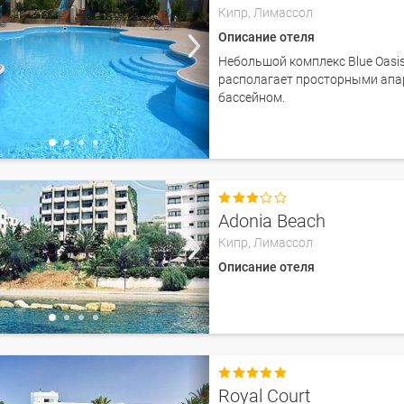
Кипр,
Лимассол
Описание отеля
Небольшой комплекс Blue Oasis
располагает просторными апа
бассейном.

Adonia Beach
Кипр,
Лимассол
Описание отеля

Royal Court