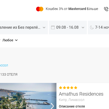
Кэшбек 3% от
Mastercard
Більше
Отправление из Без перелёта
09.08 - 16.08
7-14 но
Любое
ссол
О
133
ОТЕЛЯ

Amathus Residences
Кипр,
Лимассол
Описание отеля