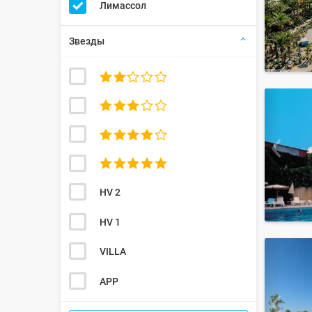
Лимассол
Звезды




HV 2
HV 1
VILLA
APP