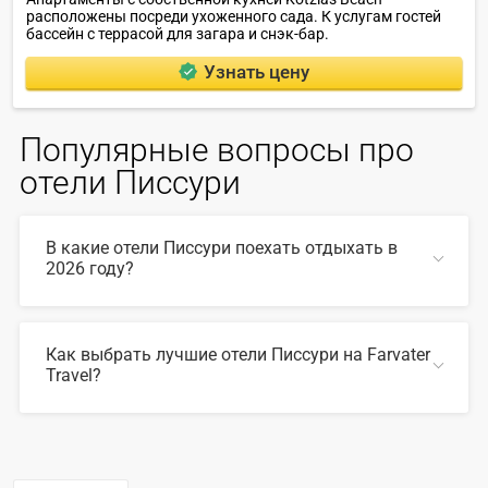
расположены посреди ухоженного сада. К услугам гостей
бассейн с террасой для загара и снэк-бар.
Узнать цену
Популярные вопросы про
отели Писсури
В какие отели Писсури поехать отдыхать в
2026 году?
В 2026 году популярны такие отели Писсури:
Как выбрать лучшие отели Писсури на Farvater
Travel?
СВЕРНУТЬ
Для выбора подходящего отеля вы можете
воспользоваться удобным поиском по сайту, также на
Farvater Travel вы найдете множество фото отелей и
отзывов про лучшие отели Писсури