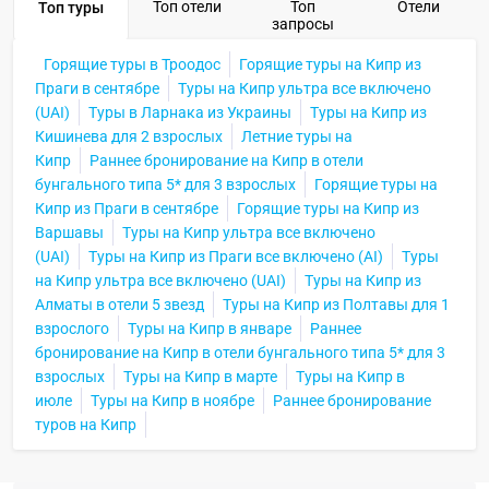
Топ отели
Топ
Отели
Топ туры
запросы
СВЕРНУТЬ
Горящие туры в Троодос
Горящие туры на Кипр из
Праги в сентябре
Туры на Кипр ультра все включено
(UAI)
Туры в Ларнака из Украины
Туры на Кипр из
Кишинева для 2 взрослых
Летние туры на
Кипр
Раннее бронирование на Кипр в отели
бунгального типа 5* для 3 взрослых
Горящие туры на
Кипр из Праги в сентябре
Горящие туры на Кипр из
Варшавы
Туры на Кипр ультра все включено
(UAI)
Туры на Кипр из Праги все включено (AI)
Туры
на Кипр ультра все включено (UAI)
Туры на Кипр из
Алматы в отели 5 звезд
Туры на Кипр из Полтавы для 1
взрослого
Туры на Кипр в январе
Раннее
бронирование на Кипр в отели бунгального типа 5* для 3
взрослых
Туры на Кипр в марте
Туры на Кипр в
июле
Туры на Кипр в ноябре
Раннее бронирование
туров на Кипр