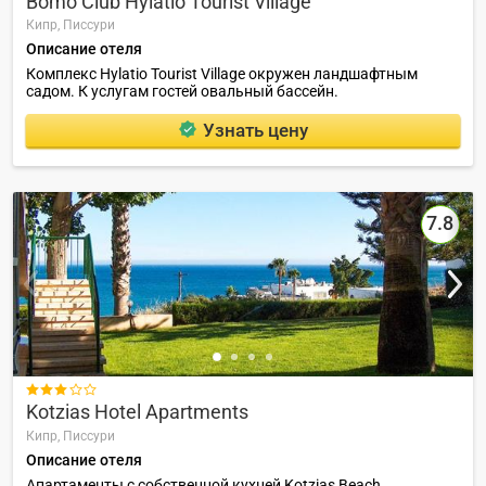
Bomo Club Hylatio Tourist Village
Кипр,
Писсури
Описание отеля
Комплекс Hylatio Tourist Village окружен ландшафтным
садом. К услугам гостей овальный бассейн.
Узнать цену
7.8

Kotzias Hotel Apartments
Кипр,
Писсури
Описание отеля
Апартаменты с собственной кухней Kotzias Beach