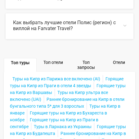
В 2026 году популярны такие отели Полис (регион) с
виллой:
Как выбрать лучшие отели Полис (регион) с
виллой на Farvater Travel?
СВЕРНУТЬ
Для выбора подходящего отеля вы можете
воспользоваться удобным поиском по сайту, также на
Farvater Travel вы найдете множество фото отелей и
отзывов про лучшие отели Полис (регион) с виллой
Топ отели
Топ
Отели
Топ туры
запросы
СВЕРНУТЬ
Туры на Кипр из Парижа все включено (AI)
Горящие
туры на Кипр из Праги в отели 4 звезды
Горящие туры
на Кипр из Варшавы
Туры на Кипр ультра все
включено (UAI)
Раннее бронирование на Кипр в отели
бунгального типа 5* для 3 взрослых
Туры на Кипр в
январе
Горящие туры на Кипр из Бухареста в
ноябре
Горящие туры на Кипр из Праги в
сентябре
Туры в Ларнака из Украины
Горящие туры
на Кипр из Будапешта
Раннее бронирование на Кипр в