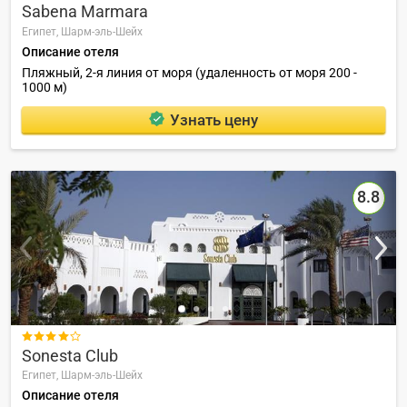
Sabena Marmara
Египет,
Шарм-эль-Шейх
Описание отеля
Пляжный, 2-я линия от моря (удаленность от моря 200 -
1000 м)
Узнать цену
8.8

Sonesta Club
Египет,
Шарм-эль-Шейх
Описание отеля