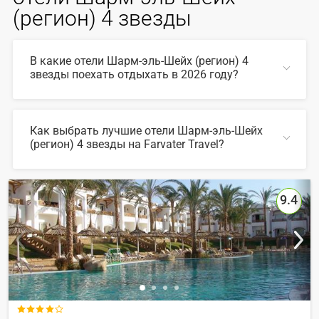
(регион) 4 звезды
В какие отели Шарм-эль-Шейх (регион) 4
звезды поехать отдыхать в 2026 году?
В 2026 году популярны такие отели Шарм-эль-Шейх
(регион) 4 звезды:
Как выбрать лучшие отели Шарм-эль-Шейх
(регион) 4 звезды на Farvater Travel?
СВЕРНУТЬ
Для выбора подходящего отеля вы можете
воспользоваться удобным поиском по сайту, также на
Farvater Travel вы найдете множество фото отелей и
9.4
отзывов про лучшие отели Шарм-эль-Шейх (регион) 4
звезды
СВЕРНУТЬ
