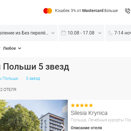
Кэшбек 3% от
Mastercard
Більше
Отправление из Без перелёта
10.08 - 17.08
7-14 но
Любое
 Польши 5 звезд
ы Польши
5 звезд
О
2
ОТЕЛЯ

Silesia Krynica
Польша,
Лечебные курорты П
Описание отеля