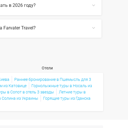
ать в 2026 году?
Farvater Travel?
ом по сайту, также на Farvater Travel вы
СВЕРНУТЬ
урорты Польши 5 звезд
СВЕРНУТЬ
Отели
Киева
Раннее бронирование в Пшемысль для 3
м из Катовице
Горнолыжные туры в Носаль из
ры в Сопот в отель 3 звезды
Летние туры в
в Солина из Украины
Горящие туры из Гданска