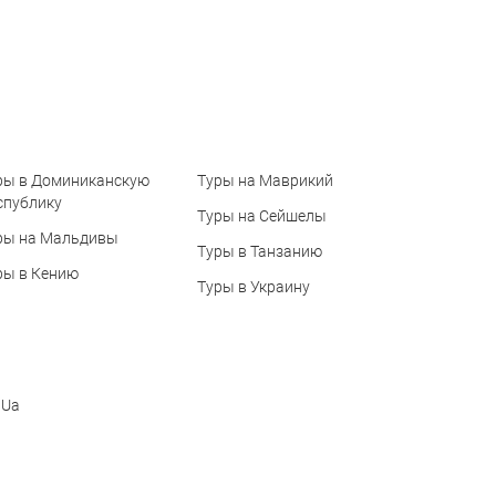
ры в Доминиканскую
Туры на Маврикий
спублику
Туры на Сейшелы
ры на Мальдивы
Туры в Танзанию
ры в Кению
Туры в Украину
 Ua