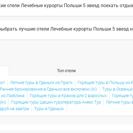
кие отели Лечебные курорты Польши 5 звезд поехать отдых
6 году популярны такие отели Лечебные курорты Польши 5 звезд:
выбрать лучшие отели Лечебные курорты Польши 5 звезд на 
ыбора подходящего отеля вы можете воспользоваться удобным поиск
те множество фото отелей и отзывов про лучшие отели Лечебные к
Топ отели
пот
Летние туры в Гданьск из Праги
Горящие туры в Польшу из 
Раннее бронирование в Гданьск все включено (AI)
Туры в Освенци
 из Люблина
Горящие туры в Краков для 2 взрослых
Горящие ту
AI)
Горящие туры Щецин туроператора Анекс Тур
Летние туры 
друй на завтра
Туры в Гданьск