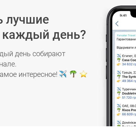
ь лучшие
в каждый день?
дый день собирают
нале.
самое интересное!