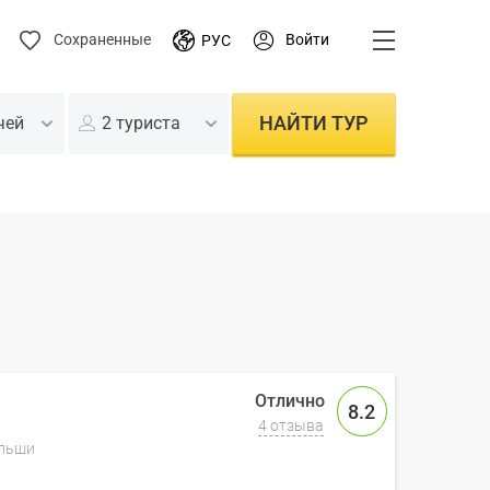
Войти
Сохраненные
РУС
НАЙТИ ТУР
чей
2 туриста
8.2
4 отзыва
ольши