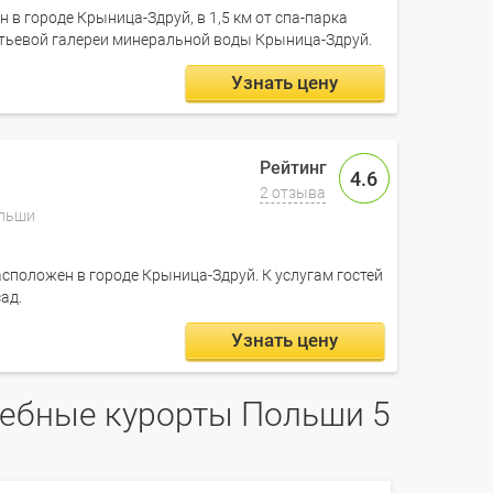
ен в городе Крыница-Здруй, в 1,5 км от спа-парка
питьевой галереи минеральной воды Крыница-Здруй.
Узнать цену
4.6
2 отзыва
ольши
расположен в городе Крыница-Здруй. К услугам гостей
сад.
Узнать цену
чебные курорты Польши 5