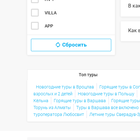
В ка
VILLA
В 202
APP
Как 
Сбросить
Для в
найде
Топ туры
Новогодние туры в Вроцлав
Горящие туры в Со
взрослых и 2 детей
Новогодние туры в Польшу
Кёльна
Горящие туры в Варшава
Горящие туры
Торунь из Алматы
Туры в Варшава все включено (
туроператора Любосвит
Летние туры Сверадув-З