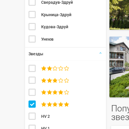
Сверадув-Здруй
Крыница-Здруй
Кудова-Здруй
Унеюв
Звезды




Поп
зве
HV 2
HV 1