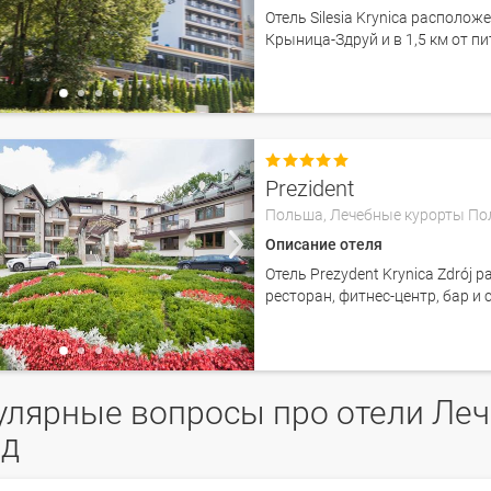
Отель Silesia Krynica располож
Крыница-Здруй и в 1,5 км от 

Prezident
Польша,
Лечебные курорты П
Описание отеля
Отель Prezydent Krynica Zdrój 
ресторан, фитнес-центр, бар и 
улярные вопросы про отели Ле
зд