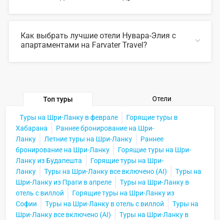
В 2026 году популярны такие отели Нувара-Элия с
апартаментами:
Как выбрать лучшие отели Нувара-Элия с
апартаментами на Farvater Travel?
СВЕРНУТЬ
Для выбора подходящего отеля вы можете
воспользоваться удобным поиском по сайту, также на
Farvater Travel вы найдете множество фото отелей и
отзывов про лучшие отели Нувара-Элия с
апартаментами
Отели
Топ туры
Туры на Шри-Ланку в феврале
Горящие туры в
СВЕРНУТЬ
Хабарана
Раннее бронирование на Шри-
Ланку
Летние туры на Шри-Ланку
Раннее
бронирование на Шри-Ланку
Горящие туры на Шри-
Ланку из Будапешта
Горящие туры на Шри-
Ланку
Туры на Шри-Ланку все включено (AI)
Туры на
Шри-Ланку из Праги в апреле
Туры на Шри-Ланку в
отель с виллой
Горящие туры на Шри-Ланку из
Софии
Туры на Шри-Ланку в отель с виллой
Туры на
Шри-Ланку все включено (AI)
Туры на Шри-Ланку в