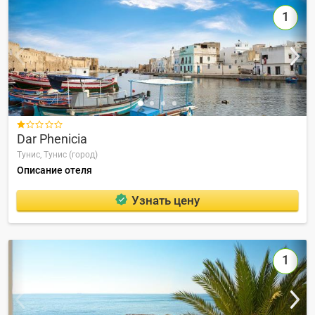
1

Dar Phenicia
Тунис,
Тунис (город)
Описание отеля
Узнать цену
1