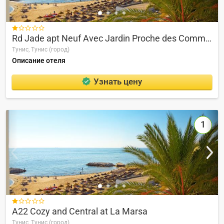

Rd Jade apt Neuf Avec Jardin Proche des Commodit s
Тунис,
Тунис (город)
Описание отеля
Узнать цену
1

A22 Cozy and Central at La Marsa
Тунис,
Тунис (город)