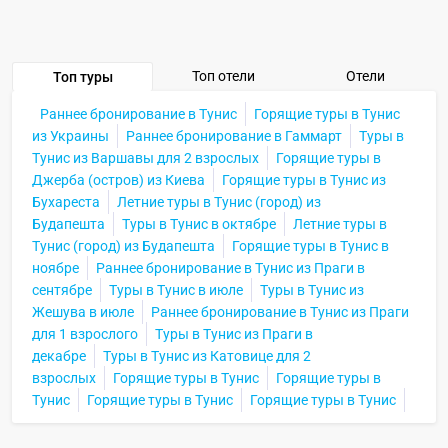
Топ отели
Отели
Топ туры
Раннее бронирование в Тунис
Горящие туры в Тунис
из Украины
Раннее бронирование в Гаммарт
Туры в
Тунис из Варшавы для 2 взрослых
Горящие туры в
Джерба (остров) из Киева
Горящие туры в Тунис из
Бухареста
Летние туры в Тунис (город) из
Будапешта
Туры в Тунис в октябре
Летние туры в
Тунис (город) из Будапешта
Горящие туры в Тунис в
ноябре
Раннее бронирование в Тунис из Праги в
сентябре
Туры в Тунис в июле
Туры в Тунис из
Жешува в июле
Раннее бронирование в Тунис из Праги
для 1 взрослого
Туры в Тунис из Праги в
декабре
Туры в Тунис из Катовице для 2
взрослых
Горящие туры в Тунис
Горящие туры в
Тунис
Горящие туры в Тунис
Горящие туры в Тунис