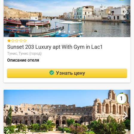

Sunset 203 Luxury apt With Gym in Lac1
Тунис,
Тунис (город)
Описание отеля
Узнать цену
1