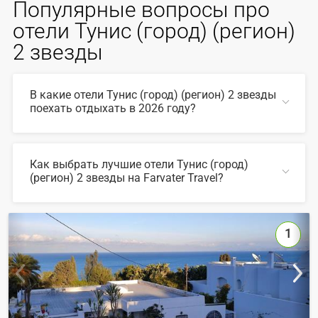
Популярные вопросы про
отели Тунис (город) (регион)
2 звезды
В какие отели Тунис (город) (регион) 2 звезды
поехать отдыхать в 2026 году?
В 2026 году популярны такие отели Тунис (город)
(регион) 2 звезды:
Как выбрать лучшие отели Тунис (город)
(регион) 2 звезды на Farvater Travel?
СВЕРНУТЬ
Для выбора подходящего отеля вы можете
воспользоваться удобным поиском по сайту, также на
Farvater Travel вы найдете множество фото отелей и
1
отзывов про лучшие отели Тунис (город) (регион) 2
звезды
СВЕРНУТЬ