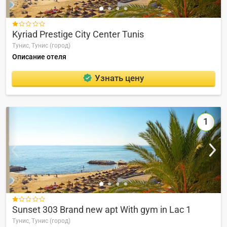

Kyriad Prestige City Center Tunis
Тунис,
Тунис (город)
Описание отеля
Узнать цену
1

Sunset 303 Brand new apt With gym in Lac 1
Тунис,
Тунис (город)