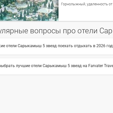
Горнолыжный, удаленность от 
улярные вопросы про отели Са
кие отели Сарыкамыш 5 звезд поехать отдыхать в 2026 год
6 году популярны такие отели Сарыкамыш 5 звезд:
выбрать лучшие отели Сарыкамыш 5 звезд на Farvater Trave
ыбора подходящего отеля вы можете воспользоваться удобным поиск
те множество фото отелей и отзывов про лучшие отели Сарыкамыш