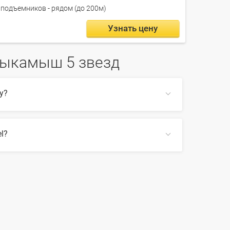
подъемников - рядом (до 200м)
Узнать цену
рыкамыш 5 звезд
у?
l?
ом по сайту, также на Farvater Travel вы
СВЕРНУТЬ
 5 звезд
СВЕРНУТЬ