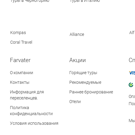
Туры в Черногорию
Туры в Италию
Kompas
Alf
Alliance
Coral Travel
Farvater
Акции
С
О компании
Горящие туры
Контакты
Рекомендуемые
Информация для
Раннее бронирование
Оп
переселенцев.
Отели
По
Политика
конфиденциальности
Мы
Условия использования