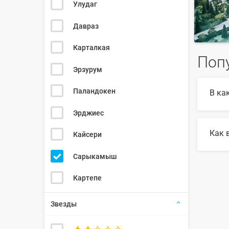
Улудаг
Давраз
Карталкая
Поп
Эрзурум
Паландокен
В ка
Эрджиес
В 202
Как 
Кайсери
Для в
Сарыкамыш
найде
Картепе
Звезды