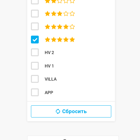




HV 2
HV 1
VILLA
APP
Сбросить