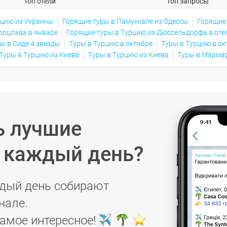
Топ отели
Топ запросы
рцию из Украины
Горящие туры в Памуккале из Одессы
Горящие 
роцлава в январе
Горящие туры в Турцию из Дюссельдорфа в оте
ы в Сиде 4 звезды
Туры в Турцию в октябре
Туры в Турцию в ок
Туры в Турцию из Киева
Туры в Турцию из Киева
Туры в Марма
ь лучшие
в каждый день?
дый день собирают
нале.
самое интересное!