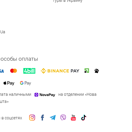
Туры в Украину
 Ua
пособы оплаты
лата наличными
на отделении «Нова
шта»
 в соцсетях