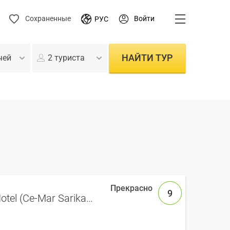
Войти
Сохраненные
РУС
НАЙТИ ТУР
чей
2 туриста
9
Ekinata Grand Toprak Hotel (Ce-Mar Sarikamis Toprak Hotel)