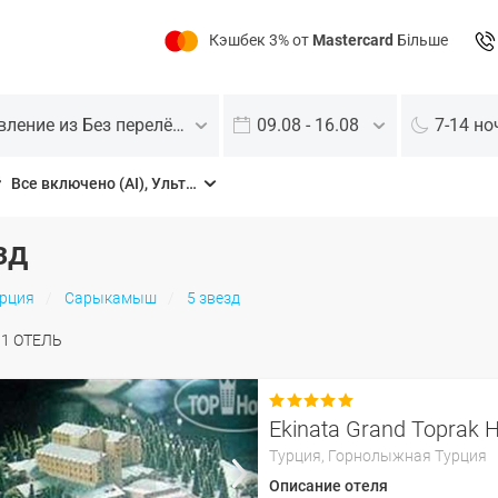
Кэшбек 3% от
Mastercard
Більше
Отправление из Без перелёта
09.08 - 16.08
7-14 но
Все включено (AI), Ультра все включено (UAI)
зд
рция
Сарыкамыш
5 звезд
О
1
ОТЕЛЬ

Турция,
Горнолыжная Турция
Описание отеля